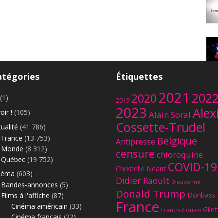
atégories
Étiquettes
Le
2021
202
2020
(1)
2019
2023
Alex
oir !
(105)
Alain Soral
Cossette-Trudel
ualité
(41 786)
France
(13 753)
Belgique
Antipresse
Monde
(8 312)
censure
chloroquine
Québec
(19 752)
COVID-19
Christelle Néant
néma
(603)
Didier Raoult
Dieudonné
Bandes-annonces
(5)
Donald Trump
Donbass
Films à l'affiche
(87)
France
Cinéma américain
(33)
Gilet
Francis Cousin
Cinéma français
(22)