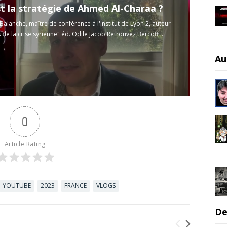
st la stratégie de Ahmed Al-Charaa ?
Balanche, maître de conférence à l'institut de Lyon 2, auteur
 de la crise syrienne" éd. Odile Jacob Retrouvez Bercoff ...
Au
0
Article Rating
YOUTUBE
2023
FRANCE
VLOGS
De