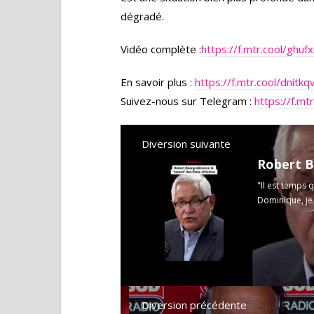
dégradé.
Vidéo complète :
https://f.mtr.cool/ghufx
En savoir plus :
https://f.mtr.cool/dnitkq
Suivez-nous sur Telegram :
https://f.mt
Diversion suivante
"Il est temps q
Dominique, je n
Diversion précédente