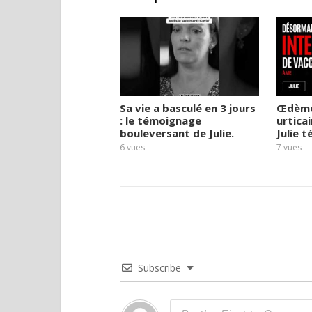
Sa vie a basculé en 3 jours
Œdèmes
: le témoignage
urticai
bouleversant de Julie.
Julie 
6
vues
7
vues
Subscribe