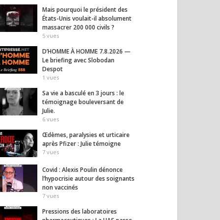
Mais pourquoi le président des
États-Unis voulait-il absolument
massacrer 200 000 civils ?
5
vues
D’HOMME À HOMME 7.8.2026 —
Le briefing avec Slobodan
Despot
ons des
Le témoignage
Pourq
1
vues
toires
bouleversant de Céline :
« de l
ceutiques : La HAS
Sa vie a basculé en 3 jours : le
quand la santé bascule.
desser
à l’attaque !
témoignage bouleversant de
est e
8
vues
Julie.
5
vues
6
vues
Œdèmes, paralysies et urticaire
après Pfizer : Julie témoigne
7
vues
Covid : Alexis Poulin dénonce
l’hypocrisie autour des soignants
non vaccinés
7
vues
Pressions des laboratoires