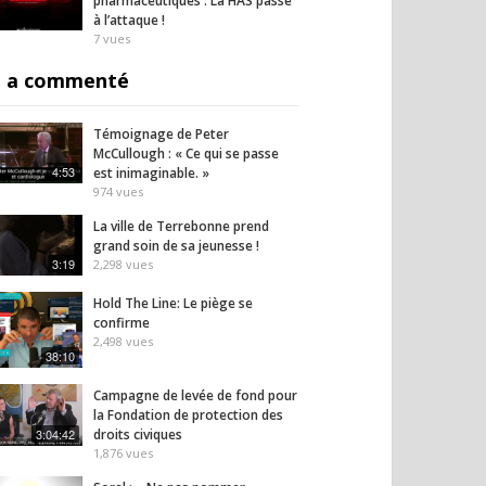
pharmaceutiques : La HAS passe
à l’attaque !
7
vues
 a commenté
Témoignage de Peter
McCullough : « Ce qui se passe
4:53
est inimaginable. »
974
vues
La ville de Terrebonne prend
grand soin de sa jeunesse !
3:19
2,298
vues
Hold The Line: Le piège se
confirme
2,498
vues
38:10
Campagne de levée de fond pour
la Fondation de protection des
3:04:42
droits civiques
1,876
vues