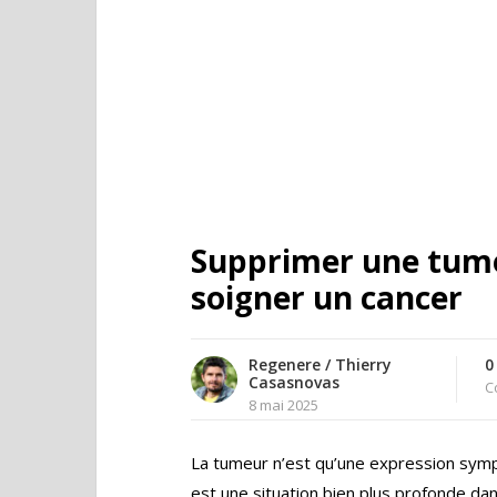
Supprimer une tume
soigner un cancer
Regenere / Thierry
0
Casasnovas
C
8 mai 2025
La tumeur n’est qu’une expression sym
est une situation bien plus profonde dan