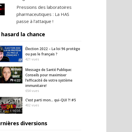
Pressions des laboratoires
pharmaceutiques : La HAS
passe à l'attaque !
 hasard la chance
Élection 2022 – La loi 96 protège
ou pas le français ?
421
vues
Message de Santé Publique:
Conseils pour maximiser
4:22
l’efficacité de votre système
immunitaire!
654
vues
C’est parti mon… qui-QUI ?! #5
402
vues
1:16:05
rnières diversions