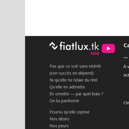
C
•••
Pas que ce soit sans intérêt
À v
(son succès en dépend)
Act
Ni qu'elle ne relaie du réel
Qu'elle en admette
En omette — par quel biais ?
On lui pardonne
Ci
Pourvu qu'elle
captive
Nos désirs
Nos peurs