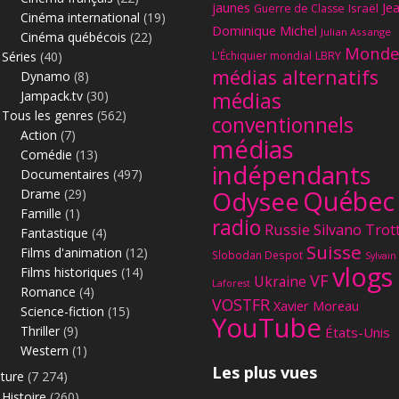
jaunes
Je
Israël
Guerre de Classe
Cinéma international
(19)
Dominique Michel
Julian Assange
Cinéma québécois
(22)
Monde
Séries
(40)
L'Échiquier mondial
LBRY
médias alternatifs
Dynamo
(8)
Jampack.tv
(30)
médias
Tous les genres
(562)
conventionnels
Action
(7)
médias
Comédie
(13)
indépendants
Documentaires
(497)
Québec
Odysee
Drame
(29)
Famille
(1)
radio
Russie
Silvano Trot
Fantastique
(4)
Suisse
Films d'animation
(12)
Slobodan Despot
Sylvain
vlogs
Films historiques
(14)
VF
Ukraine
Laforest
Romance
(4)
VOSTFR
Xavier Moreau
Science-fiction
(15)
YouTube
Thriller
(9)
États-Unis
Western
(1)
Les plus vues
lture
(7 274)
Histoire
(260)