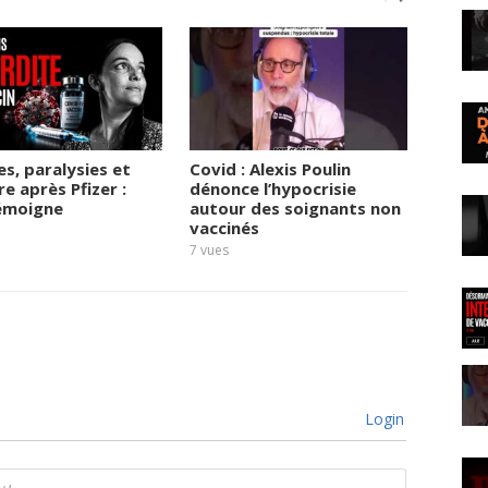
, paralysies et
Covid : Alexis Poulin
Pressi
re après Pfizer :
dénonce l’hypocrisie
labora
témoigne
autour des soignants non
pharma
vaccinés
passe 
7
vues
7
vues
Login