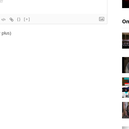
{}
[+]
On
r plus
)