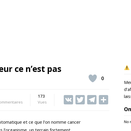
ur ce n’est pas
0
Mer
d’a
173
V
T
T
S
lai
ommentaires
Vues
K
w
el
h
On
itt
e
ar
ptomatique et ce que l’on nomme cancer
No r
er
gr
e
s l’organisme, un terrain fortement