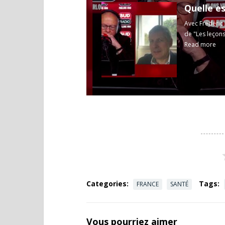
Quelle e
Avec Frédéric 
de "Les leçons
Read more
Categories:
Tags:
FRANCE
SANTÉ
Vous pourriez aimer