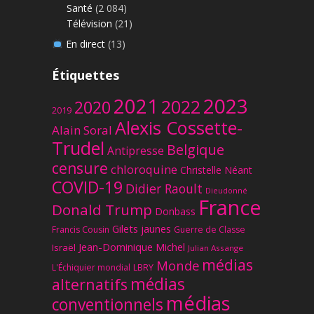
Santé
(2 084)
Télévision
(21)
En direct
(13)
Étiquettes
2023
2021
2022
2020
2019
Alexis Cossette-
Alain Soral
Trudel
Belgique
Antipresse
censure
chloroquine
Christelle Néant
COVID-19
Didier Raoult
Dieudonné
France
Donald Trump
Donbass
Gilets jaunes
Francis Cousin
Guerre de Classe
Jean-Dominique Michel
Israël
Julian Assange
médias
Monde
L'Échiquier mondial
LBRY
médias
alternatifs
médias
conventionnels