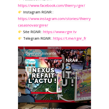
https://www.facebook.com/thierry.rgnr/
Instagram RGNR :
https://www.instagram.com/stories/thierry
casasnovasrgnre/
Site RGNR :
https://www.rgnr.tv
Telegram RGNR :
https://t.me/rgnr_fr
Diversion suivante
NRA#88 : Festival Nexus, Christine Cotton, Pfizer, PSG...ft Kévin Lomberget
Rejoignez-
nous les 27-
28 juin près
de Dole
pour le tout
premier
FESTIVAL
NEXUS !