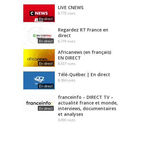
LIVE CNEWS
8,773
vues
En direct
Regardez RT France en
direct
En direct
8,719
vues
Africanews (en français)
EN DIRECT
En direct
8,637
vues
Télé-Québec | En direct
8,594
vues
En direct
franceinfo – DIRECT TV –
actualité france et monde,
interviews, documentaires
En direct
et analyses
6,900
vues