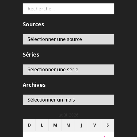
Rechercher :
Sources
Séries
Archives
Archives
août 2026
D
L
M
M
J
V
S