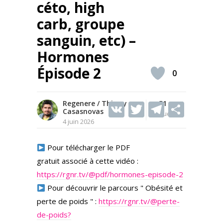
céto, high
carb, groupe
sanguin, etc) –
Hormones
Épisode 2
0
Regenere / Thierry
V
T
51
T
S
Casasnovas
Vues
K
w
el
h
4 juin 2026
itt
e
ar
Pour télécharger le PDF
er
gr
e
gratuit associé à cette vidéo :
a
https://rgnr.tv/@pdf/hormones-episode-2
m
Pour découvrir le parcours " Obésité et
perte de poids " :
https://rgnr.tv/@perte-
de-poids?