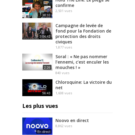
confirme
2,501
vues
38:10
Campagne de levée de
fond pour la Fondation de
protection des droits
3:04:42
civiques
1,877
vues
Soral : « Ne pas nommer
l’ennemi, c’est enculer les
mouches ! »
2:26
840
vues
Chloroquine: La victoire du
net
56:43
1,608
vues
Les plus vues
Noovo en direct
8,862
vues
En direct