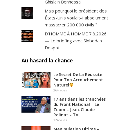
Ghislain Benhessa
Mais pourquoi le président des
États-Unis voulait-il absolument
massacrer 200 000 civils ?
D’HOMME À HOMME 7.8.2026
— Le briefing avec Slobodan
Despot
Au hasard la chance
Le Secret De La Réussite
Pour Ton Accouchement
Naturel
264
vues
17 ans dans les tranchées
du Front National – Le
Zoom – Jean-Claude
Rolinat – TVL
324
vues
Manipulation Ultime –