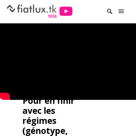
Pour en finir
avec les
régimes
(génotype,