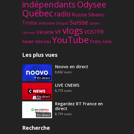
Odysee
indépendants
Québec
radio
Russie
Silvano
Suisse
Trotta
Slobodan Despot
Sylvain
vlogs
VF
VOSTFR
Ukraine
Laforest
YouTube
Xavier Moreau
États-Unis
Les plus vues
Noovo en direct
8,862
vues
En direct
LIVE CNEWS
8,773
vues
En direct
Regardez RT France en
direct
8,719
vues
En direct
Recherche