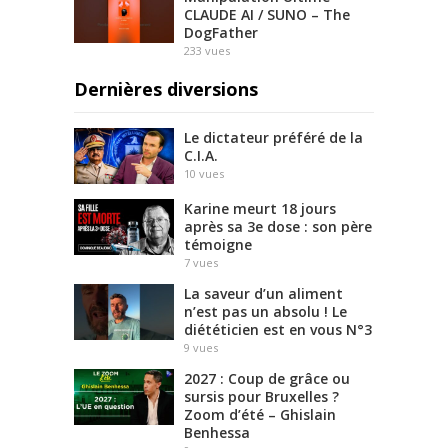
CLAUDE AI / SUNO – The
DogFather
233
vues
Dernières diversions
Le dictateur préféré de la
C.I.A.
10
vues
Karine meurt 18 jours
après sa 3e dose : son père
témoigne
7
vues
La saveur d’un aliment
n’est pas un absolu ! Le
diététicien est en vous N°3
9
vues
2027 : Coup de grâce ou
sursis pour Bruxelles ?
Zoom d’été – Ghislain
Benhessa