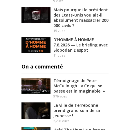
9
vues
Mais pourquoi le président
des États-Unis voulait-il
absolument massacrer 200
000 civils ?
15
vues
D’HOMME À HOMME
7.8.2026 — Le briefing avec
Slobodan Despot
11
vues
On a commenté
Témoignage de Peter
McCullough : « Ce qui se
passe est inimaginable. »
4:53
976
vues
La ville de Terrebonne
prend grand soin de sa
jeunesse !
3:19
2,298
vues
Hold The Line: Le piège se