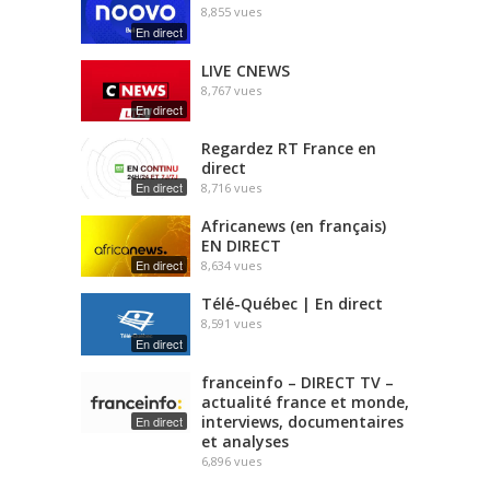
8,855
vues
En direct
LIVE CNEWS
8,767
vues
En direct
Regardez RT France en
direct
En direct
8,716
vues
Africanews (en français)
EN DIRECT
En direct
8,634
vues
Télé-Québec | En direct
8,591
vues
En direct
franceinfo – DIRECT TV –
actualité france et monde,
interviews, documentaires
En direct
et analyses
6,896
vues