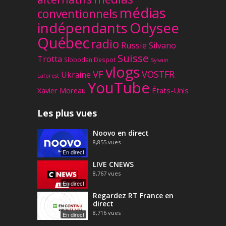
médias
conventionnels
Odysee
indépendants
Québec
radio
Russie
Silvano
Suisse
Trotta
Slobodan Despot
Sylvain
vlogs
VF
VOSTFR
Ukraine
Laforest
YouTube
Xavier Moreau
États-Unis
Les plus vues
Noovo en direct
8,855
vues
En direct
LIVE CNEWS
8,767
vues
En direct
Regardez RT France en
direct
8,716
vues
En direct