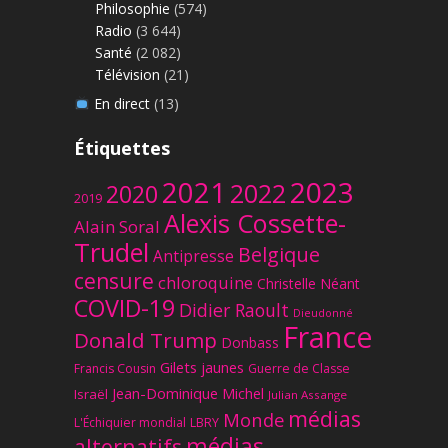
Philosophie
(574)
Radio
(3 644)
Santé
(2 082)
Télévision
(21)
En direct
(13)
Étiquettes
2023
2021
2022
2020
2019
Alexis Cossette-
Alain Soral
Trudel
Belgique
Antipresse
censure
chloroquine
Christelle Néant
COVID-19
Didier Raoult
Dieudonné
France
Donald Trump
Donbass
Gilets jaunes
Francis Cousin
Guerre de Classe
Jean-Dominique Michel
Israël
Julian Assange
médias
Monde
L'Échiquier mondial
LBRY
médias
alternatifs