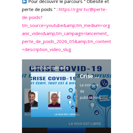
Pour découvrir le parcours " Obésité et
perte de poids " :
https://rgnr.tv/@perte-
de-poids?
tm_source=youtube&amp;tm_medium=org
anic_video&amp;tm_campaign=lancement_
perte_de_poids_2026_05&amp;tm_content
=description_video_slug
Diversion suivante
Crise Covid-19 : tout est écrit, tout est diffuser !
Le nombre
de
publications
qui mettent
en lumière
les
dérapages
liés aux