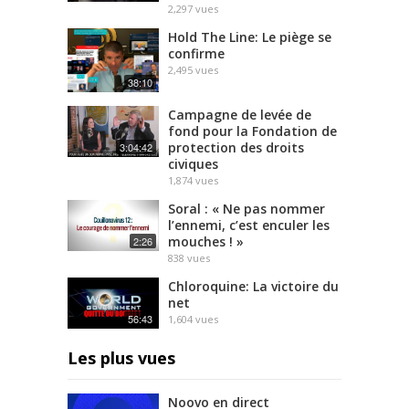
2,297
vues
Hold The Line: Le piège se
confirme
2,495
vues
38:10
Campagne de levée de
fond pour la Fondation de
protection des droits
3:04:42
civiques
1,874
vues
Soral : « Ne pas nommer
l’ennemi, c’est enculer les
mouches ! »
2:26
838
vues
Chloroquine: La victoire du
net
56:43
1,604
vues
Les plus vues
Noovo en direct