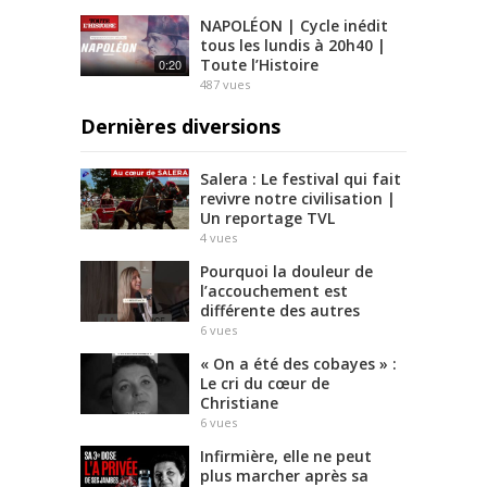
NAPOLÉON | Cycle inédit
tous les lundis à 20h40 |
Toute l’Histoire
0:20
487
vues
Dernières diversions
Salera : Le festival qui fait
revivre notre civilisation |
Un reportage TVL
4
vues
Pourquoi la douleur de
l’accouchement est
différente des autres
6
vues
« On a été des cobayes » :
Le cri du cœur de
Christiane
6
vues
Infirmière, elle ne peut
plus marcher après sa