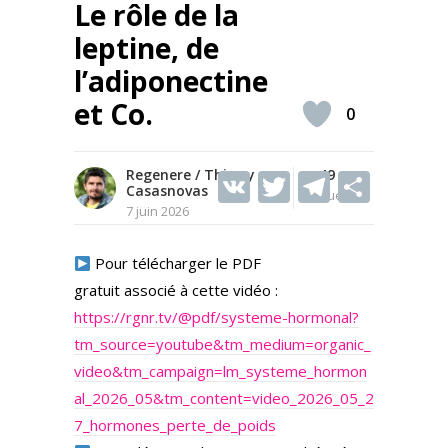
Le rôle de la
leptine, de
l’adiponectine
et Co.
0
Regenere / Thierry
V
T
49
T
S
Casasnovas
Vues
K
w
el
h
7 juin 2026
itt
e
ar
Pour télécharger le PDF
er
gr
e
gratuit associé à cette vidéo :
a
https://rgnr.tv/@pdf/systeme-hormonal?
m
tm_source=youtube&tm_medium=organic_
video&tm_campaign=lm_systeme_hormon
al_2026_05&tm_content=video_2026_05_2
7_hormones_perte_de_poids