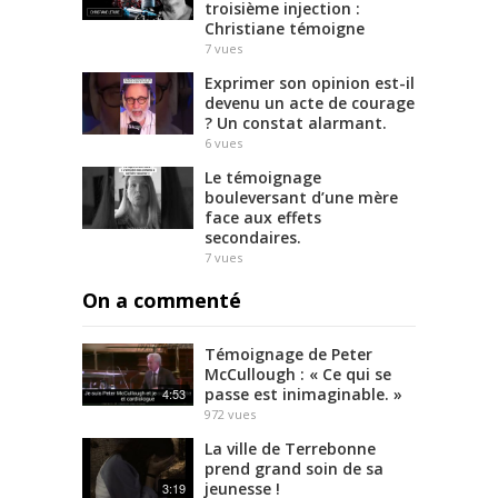
troisième injection :
Christiane témoigne
7
vues
Exprimer son opinion est-il
devenu un acte de courage
? Un constat alarmant.
6
vues
Le témoignage
bouleversant d’une mère
face aux effets
secondaires.
7
vues
On a commenté
Témoignage de Peter
McCullough : « Ce qui se
passe est inimaginable. »
4:53
972
vues
La ville de Terrebonne
prend grand soin de sa
jeunesse !
3:19