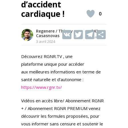
d’accident
cardiaque !
0
Regenere / Thierry
V
T
343
T
S
Casasnovas
Vues
K
w
el
h
3 avril 2024
itt
e
ar
Découvrez RGNR.TV , une
er
gr
e
plateforme unique pour accéder
a
aux meilleures informations en terme de
m
santé naturelle et d’autonomie :
https://www.rgnr.tv/
Vidéos en accès libre/ Abonnement RGNR
+ / Abonnement RGNR PREMIUM venez
découvrir les formules proposées, pour
vous informer sans censure et soutenir le