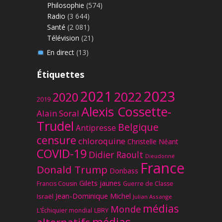
Philosophie
(574)
Radio
(3 644)
Santé
(2 081)
Télévision
(21)
En direct
(13)
Étiquettes
2023
2021
2022
2020
2019
Alexis Cossette-
Alain Soral
Trudel
Belgique
Antipresse
censure
chloroquine
Christelle Néant
COVID-19
Didier Raoult
Dieudonné
France
Donald Trump
Donbass
Gilets jaunes
Francis Cousin
Guerre de Classe
Jean-Dominique Michel
Israël
Julian Assange
médias
Monde
L'Échiquier mondial
LBRY