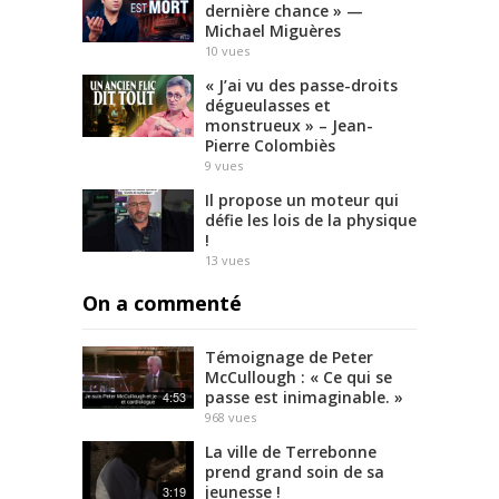
dernière chance » —
Michael Miguères
10
vues
« J’ai vu des passe-droits
dégueulasses et
monstrueux » – Jean-
Pierre Colombiès
9
vues
Il propose un moteur qui
défie les lois de la physique
!
13
vues
On a commenté
Témoignage de Peter
McCullough : « Ce qui se
passe est inimaginable. »
4:53
968
vues
La ville de Terrebonne
prend grand soin de sa
jeunesse !
3:19