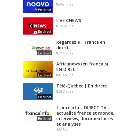
8,852
vues
En direct
LIVE CNEWS
8,765
vues
En direct
Regardez RT France en
direct
En direct
8,714
vues
Africanews (en français)
EN DIRECT
En direct
8,634
vues
Télé-Québec | En direct
8,587
vues
En direct
franceinfo – DIRECT TV –
actualité france et monde,
interviews, documentaires
En direct
et analyses
6,895
vues