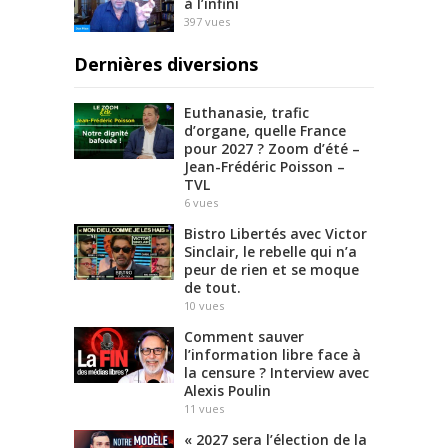
à l’infini
397
vues
Dernières diversions
Euthanasie, trafic
d’organe, quelle France
pour 2027 ? Zoom d’été –
Jean-Frédéric Poisson –
TVL
6
vues
Bistro Libertés avec Victor
Sinclair, le rebelle qui n’a
peur de rien et se moque
de tout.
10
vues
Comment sauver
l’information libre face à
la censure ? Interview avec
Alexis Poulin
11
vues
« 2027 sera l’élection de la