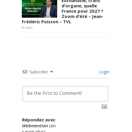
Euthanasie, trafic
d’organe, quelle
France pour 2027 ?
Zoom d’été – Jean-
Frédéric Poisson – TVL
de tou
6
vues
10
vues
Subscribe
Login
Répondez avec
Webmention
(
en
savoir plus
)