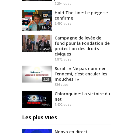
2,294
vues
Hold The Line: Le piège se
confirme
2,490
vues
38:10
Campagne de levée de
fond pour la Fondation de
protection des droits
3:04:42
civiques
1,872
vues
Soral : « Ne pas nommer
l’ennemi, c’est enculer les
mouches ! »
2:26
836
vues
Chloroquine: La victoire du
net
56:43
1,602
vues
Les plus vues
Noovo en direct