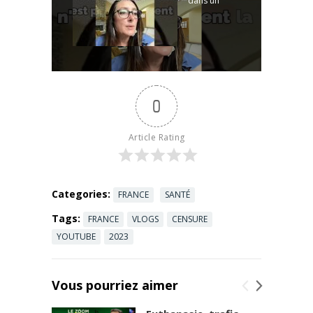
dans un
vendredi de
changement
...
Read more
sociétal. On
veut parler
de sexualité
positive. La
question
0
c'est à qui ?
Et comment ?
...
Read more
Article Rating
Categories:
FRANCE
SANTÉ
Tags:
FRANCE
VLOGS
CENSURE
YOUTUBE
2023
Vous pourriez aimer