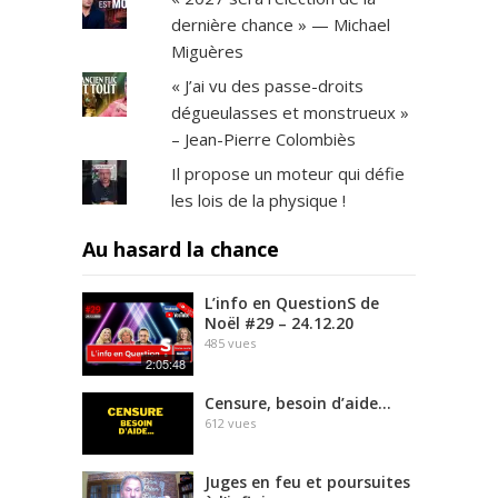
dernière chance » — Michael
Miguères
« J’ai vu des passe-droits
dégueulasses et monstrueux »
– Jean-Pierre Colombiès
Il propose un moteur qui défie
les lois de la physique !
Au hasard la chance
L’info en QuestionS de
Noël #29 – 24.12.20
485
vues
2:05:48
Censure, besoin d’aide…
612
vues
Juges en feu et poursuites