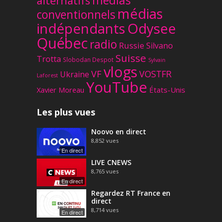
médias
alternatifs
médias
conventionnels
Odysee
indépendants
Québec
radio
Russie
Silvano
Suisse
Trotta
Slobodan Despot
Sylvain
vlogs
VF
VOSTFR
Ukraine
Laforest
YouTube
Xavier Moreau
États-Unis
Les plus vues
Noovo en direct
8,852
vues
En direct
LIVE CNEWS
8,765
vues
En direct
Regardez RT France en
direct
8,714
vues
En direct