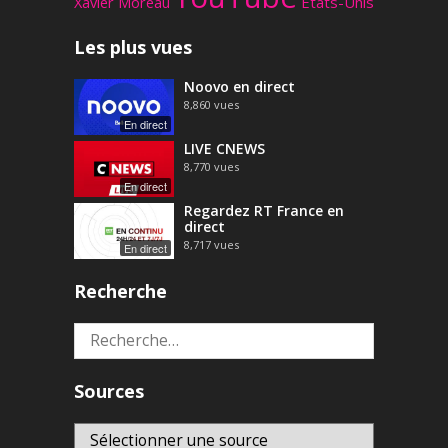
Xavier Moreau
États-Unis
Les plus vues
Noovo en direct
8,860
vues
En direct
LIVE CNEWS
8,770
vues
En direct
Regardez RT France en
direct
8,717
vues
En direct
Recherche
Rechercher :
Sources