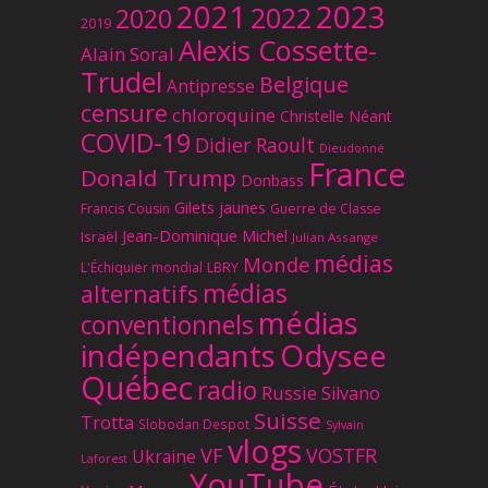
2023
2021
2022
2020
2019
Alexis Cossette-
Alain Soral
Trudel
Belgique
Antipresse
censure
chloroquine
Christelle Néant
COVID-19
Didier Raoult
Dieudonné
France
Donald Trump
Donbass
Gilets jaunes
Francis Cousin
Guerre de Classe
Jean-Dominique Michel
Israël
Julian Assange
médias
Monde
L'Échiquier mondial
LBRY
médias
alternatifs
médias
conventionnels
Odysee
indépendants
Québec
radio
Russie
Silvano
Suisse
Trotta
Slobodan Despot
Sylvain
vlogs
VF
VOSTFR
Ukraine
Laforest
YouTube