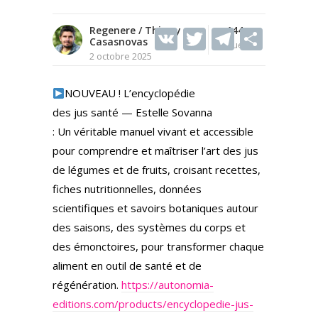
Regenere / Thierry
V
T
144
T
S
Casasnovas
Vues
K
w
el
h
2 octobre 2025
itt
e
ar
NOUVEAU ! L’encyclopédie
er
gr
e
des jus santé — Estelle Sovanna
a
: Un véritable manuel vivant et accessible
m
pour comprendre et maîtriser l’art des jus
de légumes et de fruits, croisant recettes,
fiches nutritionnelles, données
scientifiques et savoirs botaniques autour
des saisons, des systèmes du corps et
des émonctoires, pour transformer chaque
aliment en outil de santé et de
régénération.
https://autonomia-
editions.com/products/encyclopedie-jus-