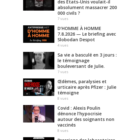
des États-Unis voulait-il
absolument massacrer 200
000 civils ?
7
vues
D’HOMME À HOMME
7.8.2026 — Le briefing avec
Slobodan Despot
4
vues
Sa vie a basculé en 3 jours :
le témoignage
bouleversant de Julie.
7
vues
Œdèmes, paralysies et
urticaire après Pfizer : Julie
témoigne
8
vues
Covid : Alexis Poulin
dénonce l’hypocrisie
autour des soignants non
vaccinés
8
vues