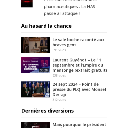
pharmaceutiques : La HAS
passe à l'attaque !
Au hasard la chance
Le sale boche raconté aux
braves gens
7:20
591
vues
Laurent Guyénot – Le 11
septembre et l’Empire du
mensonge (extrait gratuit)
30:28
538
vues
24 sept 2024 – Point de
presse du PLQ avec Monsef
Derraji
312
vues
Dernières diversions
Mais pourquoi le président