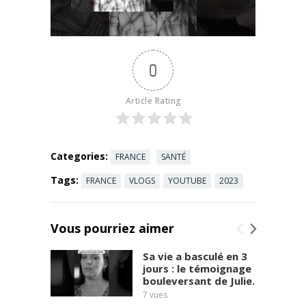
au robinet ?
Osmosée ou
dynamisée ?
Alcaline ou
0
hydrogénée
? Pour avoir
...
Read more
Article Rating
Categories:
FRANCE
SANTÉ
Tags:
FRANCE
VLOGS
YOUTUBE
2023
Vous pourriez aimer
Sa vie a basculé en 3
jours : le témoignage
bouleversant de Julie.
7
vues