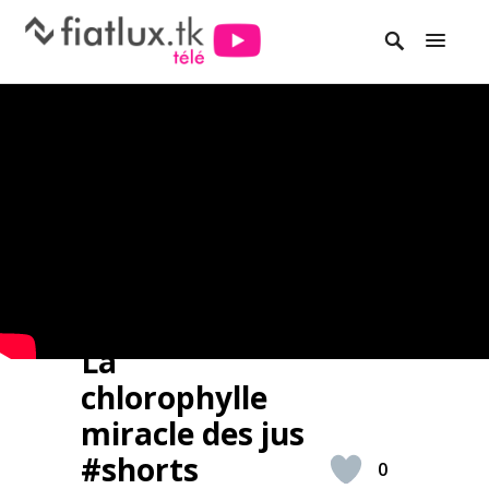
La
chlorophylle
miracle des jus
#shorts
0