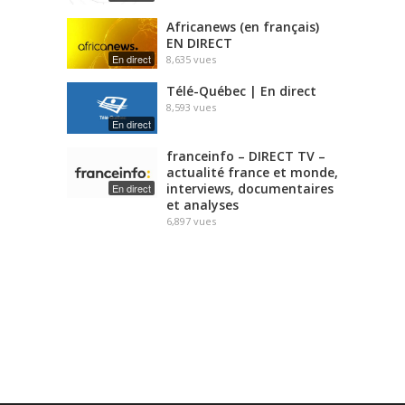
Africanews (en français)
EN DIRECT
En direct
8,635
vues
Télé-Québec | En direct
8,593
vues
En direct
franceinfo – DIRECT TV –
actualité france et monde,
interviews, documentaires
En direct
et analyses
6,897
vues