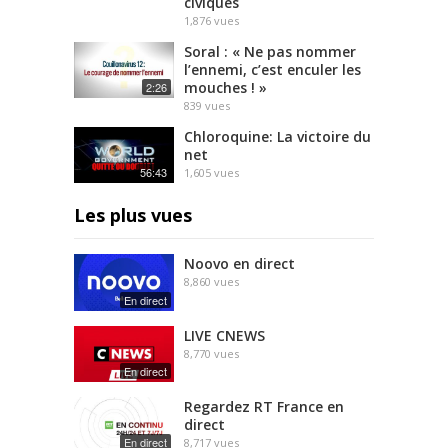
civiques
1,876
vues
Soral : « Ne pas nommer
l’ennemi, c’est enculer les
mouches ! »
2:26
839
vues
Chloroquine: La victoire du
net
56:43
1,605
vues
Les plus vues
Noovo en direct
8,860
vues
En direct
LIVE CNEWS
8,770
vues
En direct
Regardez RT France en
direct
En direct
8,717
vues