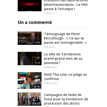
Pressions des laboratoires
pharmaceutiques : La HAS
passe à l’attaque !
8
vues
On a commenté
Témoignage de Peter
McCullough : « Ce qui se
passe est inimaginable. »
4:53
974
vues
La ville de Terrebonne
prend grand soin de sa
jeunesse !
3:19
2,298
vues
Hold The Line: Le piège se
confirme
2,499
vues
38:10
Campagne de levée de
fond pour la Fondation de
protection des droits
3:04:42