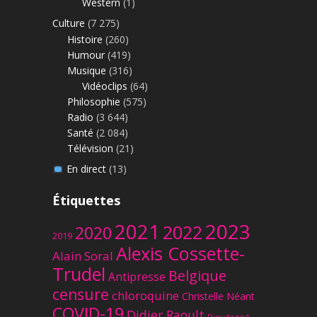
Western
(1)
Culture
(7 275)
Histoire
(260)
Humour
(419)
Musique
(316)
Vidéoclips
(64)
Philosophie
(575)
Radio
(3 644)
Santé
(2 084)
Télévision
(21)
En direct
(13)
Étiquettes
2023
2021
2022
2020
2019
Alexis Cossette-
Alain Soral
Trudel
Belgique
Antipresse
censure
chloroquine
Christelle Néant
COVID-19
Didier Raoult
Dieudonné