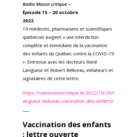
itt
e
ar
Radio Masse critique
–
er
gr
e
Épisode 15 – 20 octobre
a
2022
m
19 médecins, pharmaciens et scientifiques
québécois exigent « une interdiction
complète et immédiate de la vaccination
des enfants du Québec contre la COVID-19
». Entrevue avec les docteurs René
Lavigueur et Robert Béliveau, initiateurs et
signataires de cette lettre.
https://radiomassecritique.tk/2022/10/20/l
avigueur-beliveau-vaccination-des-enfants/
___
Vaccination des enfants
: lettre ouverte