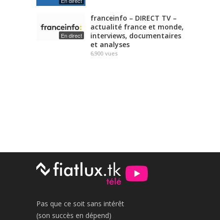
En direct
franceinfo – DIRECT TV –
actualité france et monde,
interviews, documentaires
En direct
et analyses
6,900
vues
Pas que ce soit sans intérêt
(son succès en dépend)