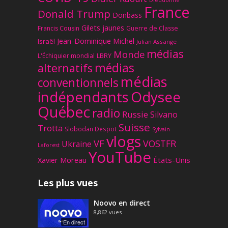
France
Donald Trump
Donbass
Gilets jaunes
Francis Cousin
Guerre de Classe
Jean-Dominique Michel
Israël
Julian Assange
médias
Monde
L'Échiquier mondial
LBRY
médias
alternatifs
médias
conventionnels
Odysee
indépendants
Québec
radio
Russie
Silvano
Suisse
Trotta
Slobodan Despot
Sylvain
vlogs
VF
VOSTFR
Ukraine
Laforest
YouTube
Xavier Moreau
États-Unis
Les plus vues
Noovo en direct
8,862
vues
En direct