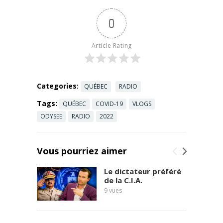
Emploi »
Retrouvez
0
Bercoff dans
tous ses
états avec
Article Rating
André
Bercoff et
Hala Oukili,
...
Read more
Categories:
QUÉBEC
RADIO
Tags:
QUÉBEC
COVID-19
VLOGS
ODYSEE
RADIO
2022
Vous pourriez aimer
Le dictateur préféré
de la C.I.A.
9
vues