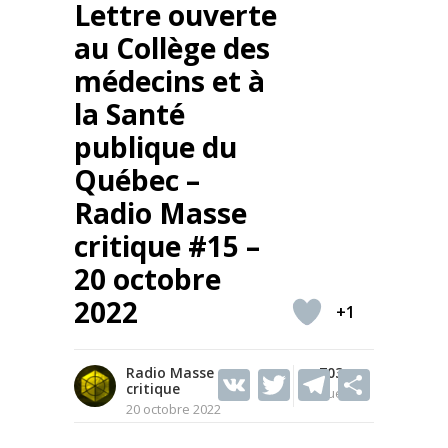
Lettre ouverte
au Collège des
médecins et à
la Santé
publique du
Québec –
Radio Masse
critique #15 –
20 octobre
2022
+1
Radio Masse
V
T
703
T
S
critique
Vues
K
w
el
h
20 octobre 2022