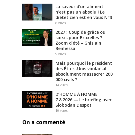
La saveur d’un aliment
n’est pas un absolu ! Le
diététicien est en vous N°3
8
vues
2027 : Coup de grâce ou
sursis pour Bruxelles ?
Zoom d’été – Ghislain
Benhessa
9
vues
Mais pourquoi le président
des États-Unis voulait-il
absolument massacrer 200
000 civils ?
14
vues
D’HOMME À HOMME
7.8.2026 — Le briefing avec
Slobodan Despot
10
vues
On a commenté