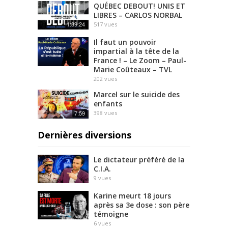
QUÉBEC DEBOUT! UNIS ET
LIBRES – CARLOS NORBAL
1:39:24
517
vues
Il faut un pouvoir
impartial à la tête de la
France ! – Le Zoom – Paul-
Marie Coûteaux – TVL
202
vues
Marcel sur le suicide des
enfants
7:59
398
vues
Dernières diversions
Le dictateur préféré de la
C.I.A.
9
vues
Karine meurt 18 jours
après sa 3e dose : son père
témoigne
6
vues