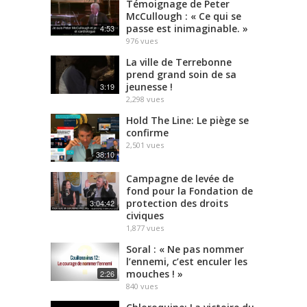
Témoignage de Peter
McCullough : « Ce qui se
passe est inimaginable. »
4:53
976
vues
La ville de Terrebonne
prend grand soin de sa
jeunesse !
3:19
2,298
vues
Hold The Line: Le piège se
confirme
2,501
vues
38:10
Campagne de levée de
fond pour la Fondation de
protection des droits
3:04:42
civiques
1,877
vues
Soral : « Ne pas nommer
l’ennemi, c’est enculer les
mouches ! »
2:26
840
vues