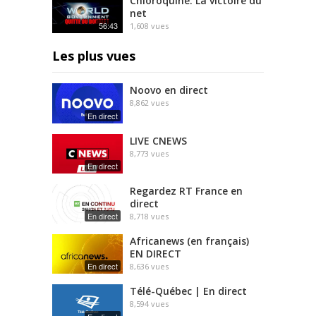
Chloroquine: La victoire du
net
56:43
1,608
vues
Les plus vues
Noovo en direct
8,862
vues
En direct
LIVE CNEWS
8,773
vues
En direct
Regardez RT France en
direct
En direct
8,718
vues
Africanews (en français)
EN DIRECT
En direct
8,636
vues
Télé-Québec | En direct
8,594
vues