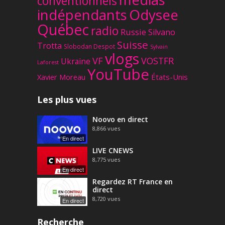
conventionnels
Odysee
indépendants
Québec
radio
Russie
Silvano
Suisse
Trotta
Slobodan Despot
Sylvain
vlogs
VF
VOSTFR
Ukraine
Laforest
YouTube
Xavier Moreau
États-Unis
Les plus vues
Noovo en direct
8,866
vues
En direct
LIVE CNEWS
8,775
vues
En direct
Regardez RT France en
direct
8,720
vues
En direct
Recherche