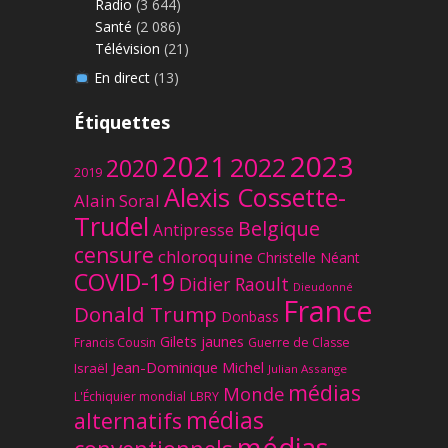
Radio
(3 644)
Santé
(2 086)
Télévision
(21)
En direct
(13)
Étiquettes
2023
2021
2022
2020
2019
Alexis Cossette-
Alain Soral
Trudel
Belgique
Antipresse
censure
chloroquine
Christelle Néant
COVID-19
Didier Raoult
Dieudonné
France
Donald Trump
Donbass
Gilets jaunes
Francis Cousin
Guerre de Classe
Jean-Dominique Michel
Israël
Julian Assange
médias
Monde
L'Échiquier mondial
LBRY
médias
alternatifs
médias