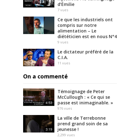
.
d’Émilie
R
7
vues
e
Ce que les industriels ont
a
compris sur notre
d
alimentation – Le
m
diététicien est en nous N°4
o
9
vues
r
Le dictateur préféré de la
e
C.I.A.
11
vues
On a commenté
Témoignage de Peter
McCullough : « Ce qui se
passe est inimaginable. »
4:53
976
vues
La ville de Terrebonne
prend grand soin de sa
jeunesse !
3:19
2,299
vues