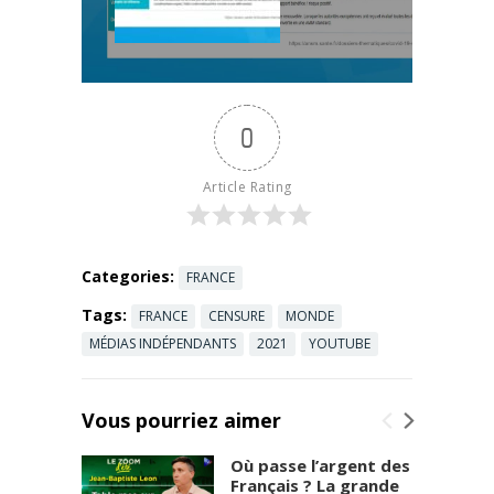
v
Reinfocovid
r
répond à la
i
question !
l
Retrouvez
2
tous nos
0
0
contenus sur
2
la
1
bibliothèque
Article Rating
,
publique de
l
reinfocovid:
e
forum.reinfo
Q
covid.fr
Categories:
FRANCE
u
a
Tags:
FRANCE
CENSURE
MONDE
r
MÉDIAS INDÉPENDANTS
2021
YOUTUBE
t
d
'
Vous pourriez aimer
h
e
Où passe l’argent des
u
Français ? La grande
r