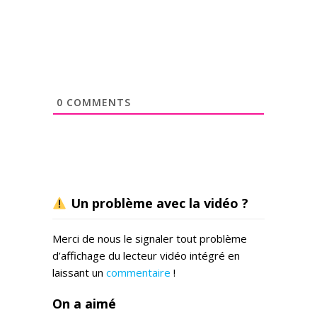
K
.
S
a
i
n
t
0
COMMENTS
d
u
j
o
u
r
Un problème avec la vidéo ?
,
P
o
Merci de nous le signaler tout problème
l
d’affichage du lecteur vidéo intégré en
i
laissant un
commentaire
!
t
i
On a aimé
q