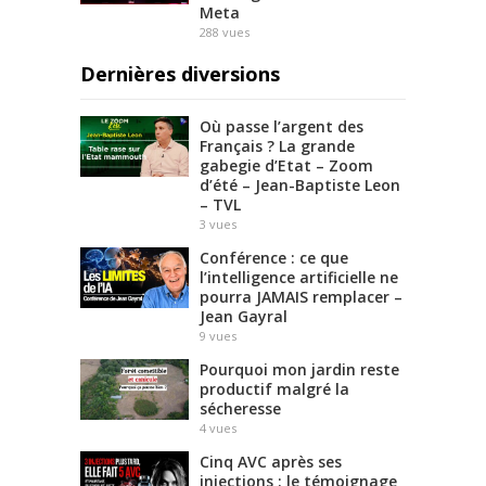
Meta
l
288
vues
u
m
Dernières diversions
i
è
Où passe l’argent des
r
Français ? La grande
e
gabegie d’Etat – Zoom
M
d’été – Jean-Baptiste Leon
u
– TVL
s
3
vues
i
Conférence : ce que
q
l’intelligence artificielle ne
u
pourra JAMAIS remplacer –
e
Jean Gayral
9
vues
:
Pourquoi mon jardin reste
J
productif malgré la
o
sécheresse
y
4
vues
.
Cinq AVC après ses
.
injections : le témoignage