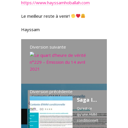
https://www.hayssamhoballah.com
Le meilleur reste à venir!
Hayssam
Diversion suivante
Le quart d'
M
e
r
c
r
Diversion précédente
e
Saga Immunité artificielle - Episode I: l'AMM conditionnelle
d
i
Qu'est ce
1
qu'une AMM
4
conditionnell
a
e ? Dr