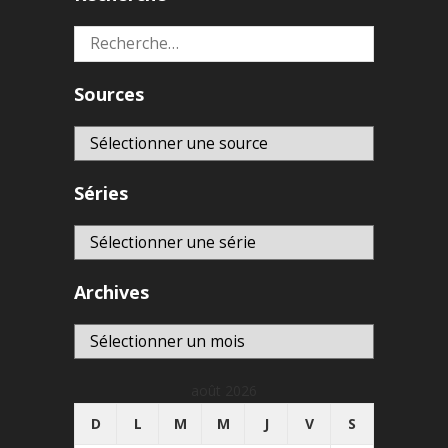
Rechercher :
Sources
Séries
Archives
Archives
août 2026
D
L
M
M
J
V
S