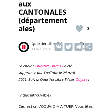
aux
CANTONALES
(département
ales)
0
Quartier Libre TV
V
T
701
T
S
13 avril 2021
Vues
K
w
el
h
itt
e
ar
La chaîne
Quartier Libre TV
a été
er
gr
e
supprimée par YouTube le 24 avril
a
2021. Suivez Quartiez Libre TV sur
Odysee
!
m
(vidéo introuvable)
Ceci est un L’COUVID M’A TUER! Vous êtes