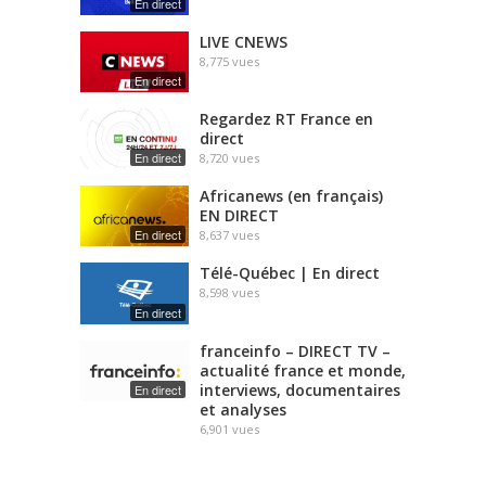
En direct
LIVE CNEWS
8,775
vues
En direct
Regardez RT France en
direct
En direct
8,720
vues
Africanews (en français)
EN DIRECT
En direct
8,637
vues
Télé-Québec | En direct
8,598
vues
En direct
franceinfo – DIRECT TV –
actualité france et monde,
interviews, documentaires
En direct
et analyses
6,901
vues