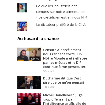
e
Ce que les industriels ont
1
compris sur notre alimentation
9
- Le diététicien est en nous N°4
,
Le dictateur préféré de la C.I.A.
R
é
s
Au hasard la chance
i
s
t
Censure & harcèlement
nous rendent forts ! Un
a
Nôtre Monde a été effacée
1:36:09
n
par les médias et le DIP
c
continue à me persécuter.
e
527
vues
,
Ducharme dit que c’est
P
pire que ce qu’on pensait.
a
145
vues
y
s
Michel Houellebecq jugé
d
trop offensant par
l’intelligence artificielle de
e