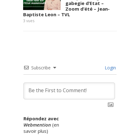
gabegie d’Etat –
e
Zoom d’été – Jean-
d
Baptiste Leon – TVL
Jean G
e
3
vues
9
vues
V
é
r
i
t
é
a
Subscribe
Login
v
e
c
M
o
n
s
Répondez avec
i
Webmention
(
en
e
savoir plus
)
u
r