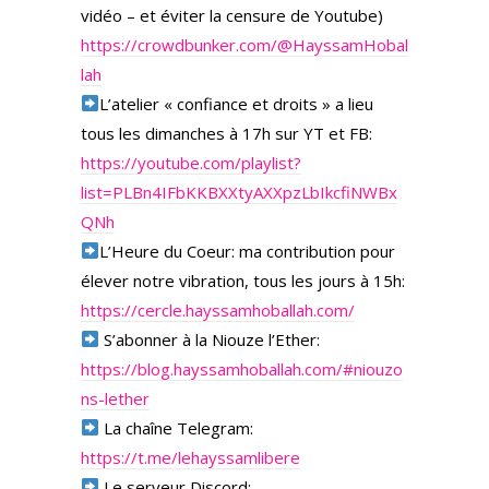
vidéo – et éviter la censure de Youtube)
https://crowdbunker.com/@HayssamHobal
lah
L’atelier « confiance et droits » a lieu
tous les dimanches à 17h sur YT et FB:
https://youtube.com/playlist?
list=PLBn4IFbKKBXXtyAXXpzLbIkcfiNWBx
QNh
L’Heure du Coeur: ma contribution pour
élever notre vibration, tous les jours à 15h:
https://cercle.hayssamhoballah.com/
S’abonner à la Niouze l’Ether:
https://blog.hayssamhoballah.com/#niouzo
ns-lether
La chaîne Telegram:
https://t.me/lehayssamlibere
Le serveur Discord: