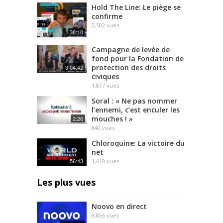
Hold The Line: Le piège se
confirme
2,502
vues
38:10
Campagne de levée de
fond pour la Fondation de
protection des droits
3:04:42
civiques
1,877
vues
Soral : « Ne pas nommer
l’ennemi, c’est enculer les
mouches ! »
2:26
840
vues
Chloroquine: La victoire du
net
56:43
1,610
vues
Les plus vues
Noovo en direct
8,866
vues