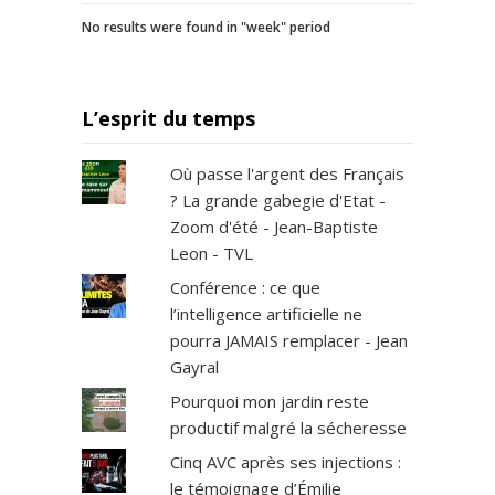
u
No results were found in "week" period
e
i
n
t
L’esprit du temps
e
r
n
Où passe l'argent des Français
a
? La grande gabegie d'Etat -
t
Zoom d'été - Jean-Baptiste
i
Leon - TVL
o
n
Conférence : ce que
a
l’intelligence artificielle ne
l
pourra JAMAIS remplacer - Jean
e
Gayral
,
Pourquoi mon jardin reste
G
r
productif malgré la sécheresse
i
Cinq AVC après ses injections :
p
le témoignage d’Émilie
p