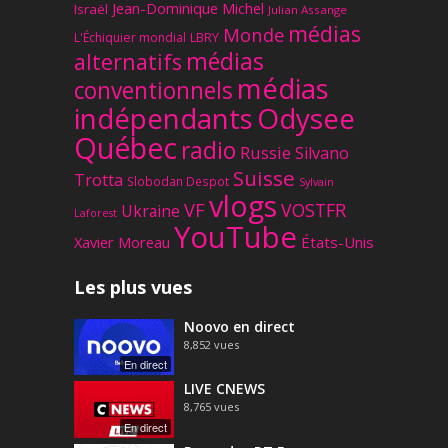
Jean-Dominique Michel
Israël
Julian Assange
médias
Monde
L'Échiquier mondial
LBRY
médias
alternatifs
médias
conventionnels
Odysee
indépendants
Québec
radio
Russie
Silvano
Suisse
Trotta
Slobodan Despot
Sylvain
vlogs
VF
VOSTFR
Ukraine
Laforest
YouTube
Xavier Moreau
États-Unis
Les plus vues
Noovo en direct
8,852
vues
En direct
LIVE CNEWS
8,765
vues
En direct