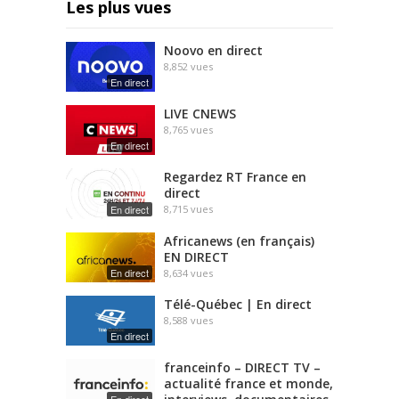
Les plus vues
Noovo en direct
8,852
vues
En direct
LIVE CNEWS
8,765
vues
En direct
Regardez RT France en
direct
En direct
8,715
vues
Africanews (en français)
EN DIRECT
En direct
8,634
vues
Télé-Québec | En direct
8,588
vues
En direct
franceinfo – DIRECT TV –
actualité france et monde,