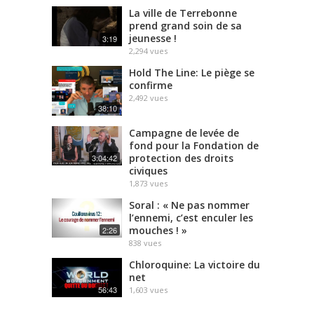
La ville de Terrebonne
prend grand soin de sa
jeunesse !
3:19
2,294
vues
Hold The Line: Le piège se
confirme
2,492
vues
38:10
Campagne de levée de
fond pour la Fondation de
protection des droits
3:04:42
civiques
1,873
vues
Soral : « Ne pas nommer
l’ennemi, c’est enculer les
mouches ! »
2:26
838
vues
Chloroquine: La victoire du
net
56:43
1,603
vues