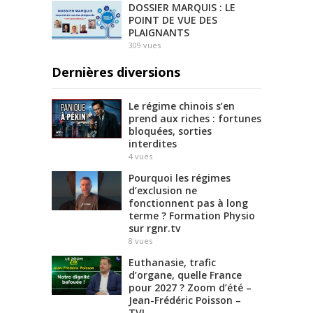
DOSSIER MARQUIS : LE
POINT DE VUE DES
PLAIGNANTS
309
vues
Dernières diversions
Le régime chinois s’en
prend aux riches : fortunes
bloquées, sorties
interdites
4
vues
Pourquoi les régimes
d’exclusion ne
fonctionnent pas à long
terme ? Formation Physio
sur rgnr.tv
8
vues
Euthanasie, trafic
d’organe, quelle France
pour 2027 ? Zoom d’été –
Jean-Frédéric Poisson –
TVL