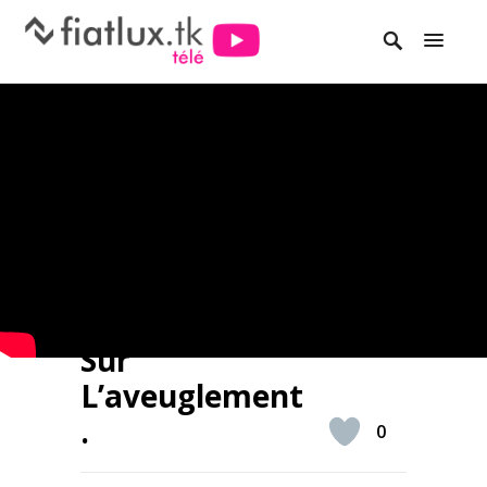
Sur
L’aveuglement
.
0