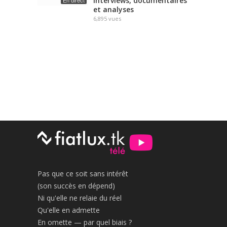
interviews, documentaires
En direct
et analyses
6,895
vues
Pas que ce soit sans intérêt
(son succès en dépend)
Ni qu'elle ne relaie du réel
Qu'elle en admette
En omette — par quel biais ?