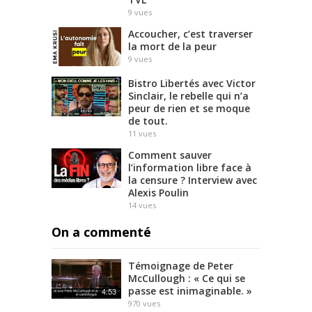
9
vues
Accoucher, c’est traverser
la mort de la peur
9
vues
Bistro Libertés avec Victor
Sinclair, le rebelle qui n’a
peur de rien et se moque
de tout.
11
vues
Comment sauver
l’information libre face à
la censure ? Interview avec
Alexis Poulin
14
vues
On a commenté
Témoignage de Peter
McCullough : « Ce qui se
passe est inimaginable. »
4:53
970
vues