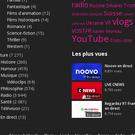
radio
Russie
Silvano Trot
Fantastique
(4)
Suisse
Films d'animation
(12)
Slobodan Despot
Sylvain
vlogs
Films historiques
(14)
VF
Ukraine
Laforest
Romance
(4)
VOSTFR
Xavier Moreau
Science-fiction
(15)
YouTube
Thriller
(9)
États-Unis
Western
(1)
Les plus vues
lture
(7 271)
Histoire
(260)
Noovo en direct
Humour
(419)
8,851
vues
Musique
(316)
En direct
Vidéoclips
(64)
LIVE CNEWS
Philosophie
(574)
8,765
vues
Radio
(3 644)
En direct
Santé
(2 081)
Regardez RT Fra
Télévision
(21)
en direct
8,714
vues
En direct
En direct
(13)