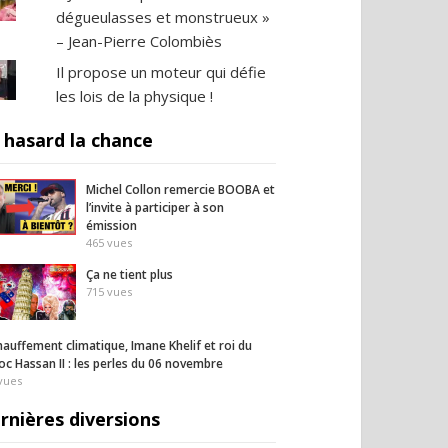
dégueulasses et monstrueux »
– Jean-Pierre Colombiès
Il propose un moteur qui défie
les lois de la physique !
 hasard la chance
Michel Collon remercie BOOBA et
l’invite à participer à son
émission
465
vues
Ça ne tient plus
715
vues
auffement climatique, Imane Khelif et roi du
c Hassan II : les perles du 06 novembre
vues
il homme au bout du
L’Iran lance un message
Fauci
inquiétant
rnières diversions
36
vues
26
vues