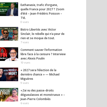
Euthanasie, trafic d’organe,
quelle France pour 2027 ? Zoom
d’été – Jean-Frédéric Poisson –
TVL
0
vues
Bistro Libertés avec Victor
Sinclair, le rebelle qui n’a peur de
rien et se moque de tout.
7
vues
Comment sauver l’information
libre face à la censure ? Interview
avec Alexis Poulin
10
vues
« 2027 sera l’élection de la
dernière chance » — Michael
Miguères
9
vues
« J’ai vu des passe-droits
dégueulasses et monstrueux » –
Jean-Pierre Colombiès
6
vues