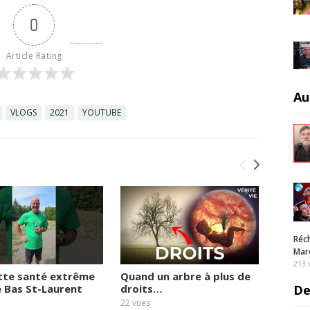
0
Article Rating
Au
VLOGS
2021
YOUTUBE
Réch
Maro
213
tte santé extrême
Quand un arbre à plus de
Le vie
e Bas St-Laurent
droits…
quai
De
22
vues
18
vues