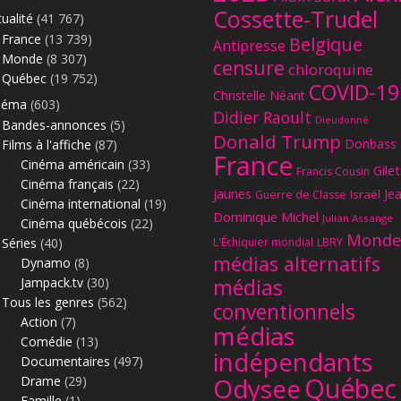
Cossette-Trudel
ualité
(41 767)
France
(13 739)
Belgique
Antipresse
Monde
(8 307)
censure
chloroquine
Québec
(19 752)
COVID-19
Christelle Néant
néma
(603)
Didier Raoult
Dieudonné
Bandes-annonces
(5)
Donald Trump
Donbass
Films à l'affiche
(87)
France
Le
Cinéma américain
(33)
Gilet
Francis Cousin
Cinéma français
(22)
jaunes
Je
Israël
Guerre de Classe
Cinéma international
(19)
Dominique Michel
Julian Assange
Cinéma québécois
(22)
Monde
Séries
(40)
L'Échiquier mondial
LBRY
médias alternatifs
Dynamo
(8)
Jampack.tv
(30)
médias
Tous les genres
(562)
conventionnels
Action
(7)
médias
Comédie
(13)
indépendants
Documentaires
(497)
Québec
Odysee
Drame
(29)
Famille
(1)