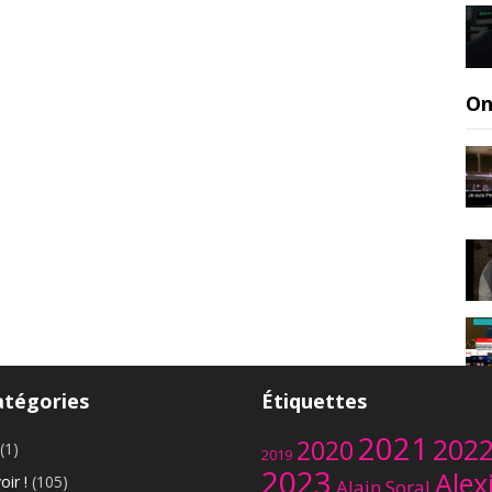
On
atégories
Étiquettes
2021
202
2020
(1)
2019
2023
Alex
oir !
(105)
Alain Soral