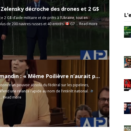
m
: Zelensky décroche des drones et 2 G$
L’
 2 G$ d’aide militaire et de prêts à l’Ukraine, tout en
lus de 200 navires russes et 40 entités.
G7 ...
Read more
C-5 : Normandin : « Même Poilièvre n’aurait pas osé ! - 16 juin 2025
once un pouvoir absolu du fédéral sur les pipelines,
end une relance rapide au nom de l’intérêt national.
..
Read more