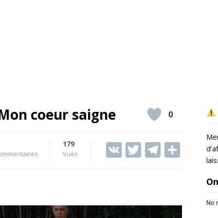
 Mon coeur saigne
0
Mer
179
V
T
T
S
d’a
ommentaires
Vues
K
w
el
h
lai
itt
e
ar
On
er
gr
e
No r
a