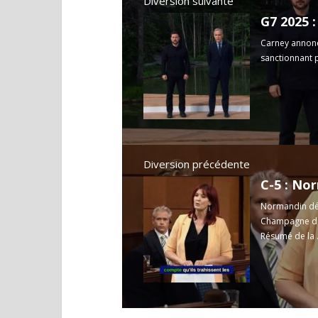
Diversion suivante
G7 2025 
Carney annonce
sanctionnant p
Diversion précédente
Normandin dén
Champagne déf
Résumé de la .