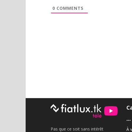
0
COMMENTS
C
•••
Pas que ce soit sans intérêt
À v