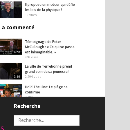
Il propose un moteur qui défie
les lois de la physique !
12
vues
 a commenté
Témoignage de Peter
McCullough : « Ce qui se passe
4:53
est inimaginable. »
968
vues
La ville de Terrebonne prend
grand soin de sa jeunesse !
3:19
2,294
vues
Hold The Line: Le piège se
confirme
2,489
vues
38:10
Recherche
Campagne de levée de fond pour
2
la Fondation de protection des
Rechercher :
3:04:42
droits civiques
is
1,872
vues