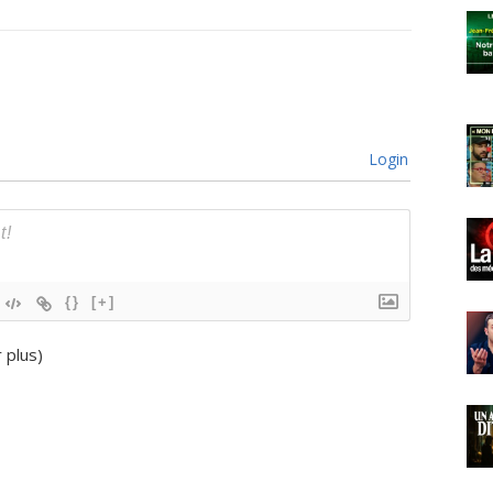
Login
{}
[+]
r plus
)