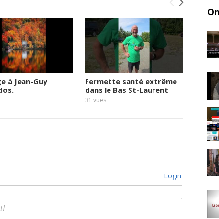
On
e à Jean-Guy
Fermette santé extrême
Quand 
dos.
dans le Bas St-Laurent
droit
31
vues
32
vues
Login