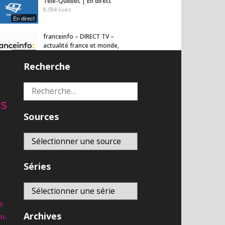
Télé-Québec | En direct
8,594
vues
En direct
franceinfo – DIRECT TV –
actualité france et monde,
En direct
interviews, documentaires et
analyses
Recherche
6,900
vues
2
Rechercher :
is
Sources
Séries
s
Archives
an-