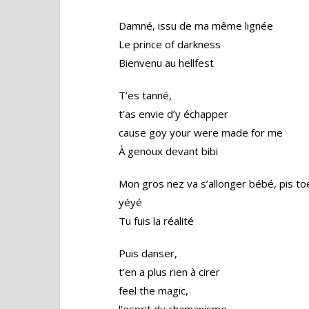
Damné, issu de ma même lignée
Le prince of darkness
Bienvenu au hellfest
T’es tanné,
t’as envie d’y échapper
cause goy your were made for me
À genoux devant bibi
Mon gros nez va s’allonger bébé, pis to
yéyé
Tu fuis la réalité
Puis danser,
t’en a plus rien à cirer
feel the magic,