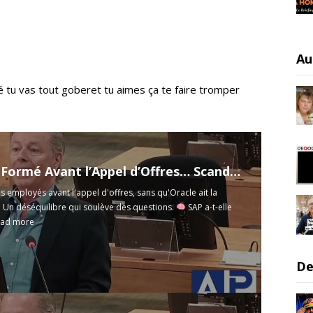
Au
é tu vas tout goberet tu aimes ça te faire tromper
ormé Avant l’Appel d’Offres… Scandale ?
s employés avant l'appel d'offres, sans qu'Oracle ait la
Un déséquilibre qui soulève des questions.
SAP a-t-elle
ad more
De