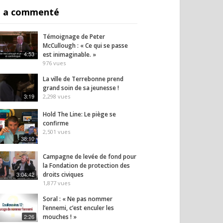
 a commenté
Témoignage de Peter
McCullough : « Ce qui se passe
4:53
est inimaginable. »
976
vues
La ville de Terrebonne prend
un arbre à plus de
Le vieil homme au bout du
L’Iran
grand soin de sa jeunesse !
s…
quai
inqui
3:19
2,298
vues
25
vues
35
vues
Hold The Line: Le piège se
confirme
2,501
vues
38:10
Campagne de levée de fond pour
la Fondation de protection des
3:04:42
droits civiques
1,877
vues
Soral : « Ne pas nommer
l’ennemi, c’est enculer les
2:26
mouches ! »