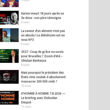
Karine meurt 18 jours après sa
3e dose : son père témoigne
6
vues
La saveur d’un aliment n’est pas
un absolu ! Le diététicien est en
vous N°3
9
vues
2027 : Coup de grâce ou sursis
pour Bruxelles ? Zoom d’été –
Ghislain Benhessa
9
vues
Mais pourquoi le président des
États-Unis voulait-il absolument
massacrer 200 000 civils ?
15
vues
D’HOMME À HOMME 7.8.2026 —
Le briefing avec Slobodan
Despot
11
vues