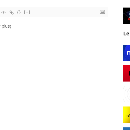
{}
[+]
r plus
)
Le