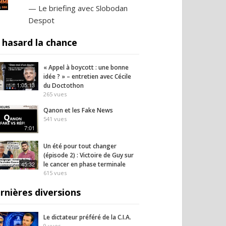
— Le briefing avec Slobodan
Despot
 hasard la chance
« Appel à boycott : une bonne
idée ? » – entretien avec Cécile
1:05:13
du Doctothon
265
vues
Qanon et les Fake News
541
vues
7:01
Un été pour tout changer
(épisode 2) : Victoire de Guy sur
45:32
le cancer en phase terminale
615
vues
rnières diversions
Le dictateur préféré de la C.I.A.
9
vues