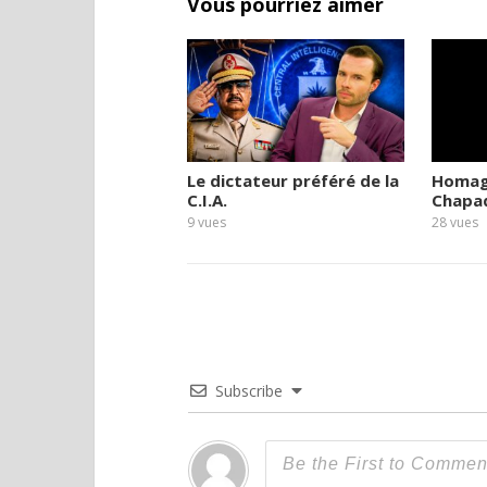
Vous pourriez aimer
Le dictateur préféré de la
Homag
C.I.A.
Chapa
9
vues
28
vues
Subscribe