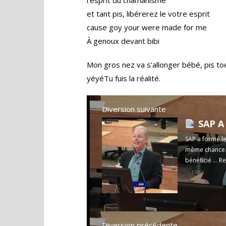
l’esprit du chamanisme
et tant pis, libérerez le votre esprit
cause goy your were made for me
À genoux devant bibi
Mon gros nez va s’allonger bébé, pis to
yéyéTu fuis la réalité.
Diversion suivante
SAP A F
SAP a formé le
même chance. 
bénéficié ...
Re
Diversion précédente