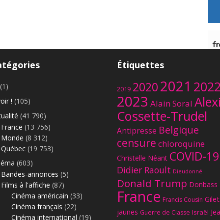
atégories
Étiquettes
2021
202
2020
(1)
2019
2023
Alex
oir !
(105)
Alain Soral
Cossette-Trudel
ualité
(41 790)
France
(13 756)
Belgique
Antipresse
Monde
(8 312)
censure
chloroquine
Québec
(19 753)
COVID-19
Christelle Néant
néma
(603)
Didier Raoult
Dieudonné
Bandes-annonces
(5)
Donald Trump
Donbass
Films à l'affiche
(87)
France
Cinéma américain
(33)
Gilet
Francis Cousin
Cinéma français
(22)
jaunes
Je
Israël
Guerre de Classe
Cinéma international
(19)