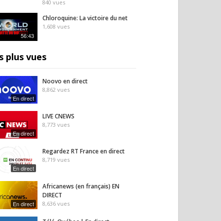
840
vues
Chloroquine: La victoire du net
1,608
vues
56:43
s plus vues
Noovo en direct
8,862
vues
En direct
LIVE CNEWS
8,773
vues
En direct
Regardez RT France en direct
8,719
vues
En direct
Africanews (en français) EN
DIRECT
En direct
8,636
vues