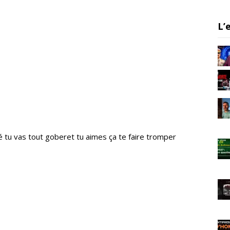
m
L’
é tu vas tout goberet tu aimes ça te faire tromper