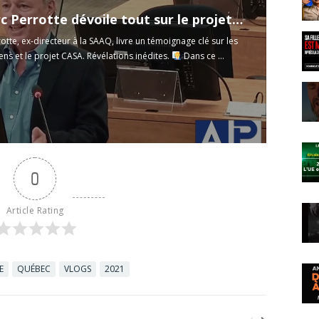
Jean-Marc Perrotte dévoile tout sur le projet CASA
otte, ex-directeur à la SAAQ, livre un témoignage clé sur les
ns et le projet CASA. Révélations inédites.
Dans ce ...
0
Article Rating
E
QUÉBEC
VLOGS
2021