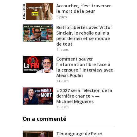
Accoucher, c’est traverser
la mort de la peur
5
vues
Bistro Libertés avec Victor
Sinclair, le rebelle qui n’a
peur de rien et se moque
de tout.
11
vues
Comment sauver
l’information libre face à
la censure ? Interview avec
Alexis Poulin
13
vues
« 2027 sera l’élection de la
dernière chance » —
Michael Miguères
11
vues
On a commenté
Témoignage de Peter