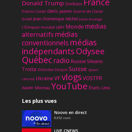
France
Donald Trump
Donbass
Gilets jaunes
Francis Cousin
Guerre de Classe
Jean-Dominique Michel
Israël
Julian Assange
médias
Monde
L'Échiquier mondial
LBRY
médias
alternatifs
médias
conventionnels
Odysee
indépendants
Québec
radio
Russie
Silvano
Suisse
Trotta
Slobodan Despot
Sylvain
vlogs
VF
VOSTFR
Ukraine
Laforest
YouTube
Xavier Moreau
États-Unis
Les plus vues
Noovo en direct
8,852
vues
En direct
LIVE CNEWS