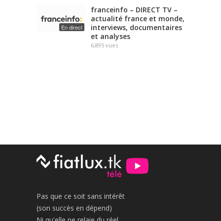
franceinfo – DIRECT TV –
actualité france et monde,
interviews, documentaires
En direct
et analyses
6,895
vues
Pas que ce soit sans intérêt
(son succès en dépend)
Ni qu'elle ne relaie du réel