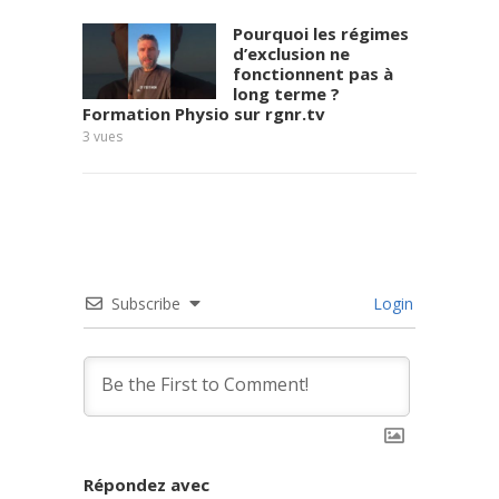
Pourquoi les régimes
d’exclusion ne
fonctionnent pas à
long terme ?
Formation Physio sur rgnr.tv
Frédér
3
vues
7
vues
Subscribe
Login
Répondez avec