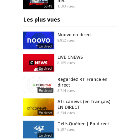
net
56:43
1,603
vues
Les plus vues
Noovo en direct
8,852
vues
En direct
LIVE CNEWS
8,765
vues
En direct
Regardez RT France en
direct
En direct
8,714
vues
Africanews (en français)
EN DIRECT
En direct
8,634
vues
Télé-Québec | En direct
8,587
vues
En direct