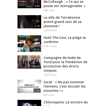
McCullough : « Ce qui se
passe est inimaginable. »
4:53
968
vues
La ville de Terrebonne
prend grand soin de sa
jeunesse !
3:19
2,294
vues
Hold The Line: Le piège se
confirme
2,491
vues
38:10
Campagne de levée de
fond pour la Fondation de
protection des droits
3:04:42
civiques
1,873
vues
Soral : « Ne pas nommer
l’ennemi, c’est enculer les
mouches ! »
2:26
837
vues
Chloroquine: La victoire du