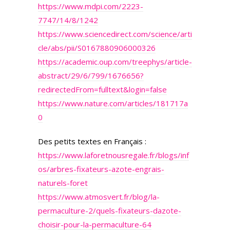
https://www.mdpi.com/2223-
7747/14/8/1242
https://www.sciencedirect.com/science/arti
cle/abs/pii/S0167880906000326
https://academic.oup.com/treephys/article-
abstract/29/6/799/1676656?
redirectedFrom=fulltext&login=false
https://www.nature.com/articles/181717a
0
Des petits textes en Français :
https://www.laforetnousregale.fr/blogs/inf
os/arbres-fixateurs-azote-engrais-
naturels-foret
https://www.atmosvert.fr/blog/la-
permaculture-2/quels-fixateurs-dazote-
choisir-pour-la-permaculture-64