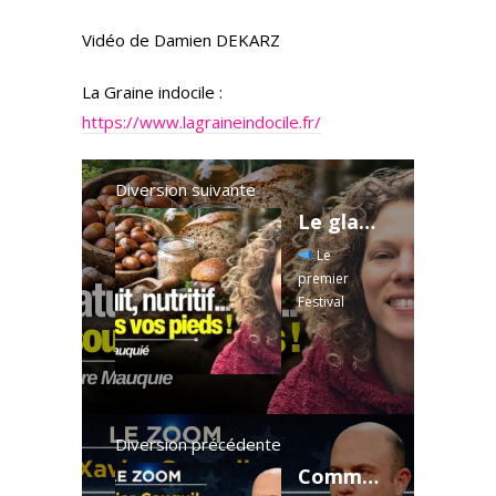
Vidéo de Damien DEKARZ
La Graine indocile :
https://www.lagraineindocile.fr/
Diversion suivante
Le gland : un aliment qui a disparu de nos assiettes, et pourtant… – Avec Claire Mauquié
Le
premier
Festival
Nexus aura
lieu les 27 et
28 juin 2026
près de
Dole. Accès
limité !
Diversion précédente
Réservez
Communes, logement : les nouvelles cibles de Bruxelles - Le Zoom - Xavier Cauquil - TVL
votre place