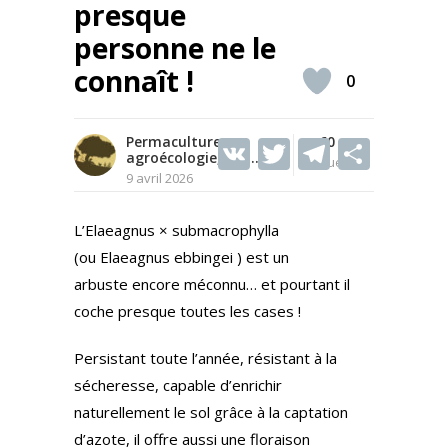
presque
personne ne le
connaît !
0
Permaculture,
V
T
60
T
S
agroécologie, etc...
Vues
K
w
el
h
9 avril 2026
itt
e
ar
L’Elaeagnus × submacrophylla
er
gr
e
(ou Elaeagnus ebbingei ) est un
a
arbuste encore méconnu… et pourtant il
m
coche presque toutes les cases !
Persistant toute l’année, résistant à la
sécheresse, capable d’enrichir
naturellement le sol grâce à la captation
d’azote, il offre aussi une floraison