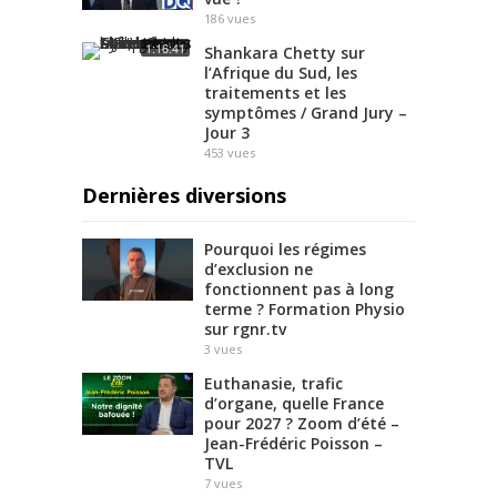
186
vues
1:16:41
Shankara Chetty sur
l’Afrique du Sud, les
traitements et les
symptômes / Grand Jury –
Jour 3
453
vues
Dernières diversions
Pourquoi les régimes
d’exclusion ne
fonctionnent pas à long
terme ? Formation Physio
sur rgnr.tv
3
vues
Euthanasie, trafic
d’organe, quelle France
pour 2027 ? Zoom d’été –
Jean-Frédéric Poisson –
TVL
7
vues