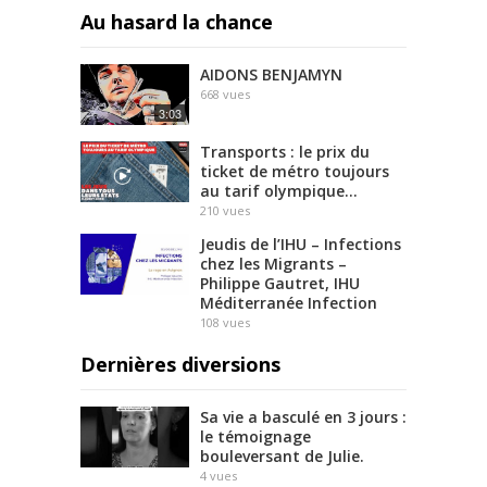
Au hasard la chance
AIDONS BENJAMYN
668
vues
3:03
Transports : le prix du
ticket de métro toujours
au tarif olympique…
210
vues
Jeudis de l’IHU – Infections
chez les Migrants –
Philippe Gautret, IHU
Méditerranée Infection
108
vues
Dernières diversions
Sa vie a basculé en 3 jours :
le témoignage
bouleversant de Julie.
4
vues