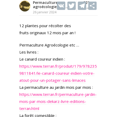
Permaculture,
V
T
321
T
S
agroécologie, etc...
Vues
K
w
el
h
26 janvier 2024
itt
e
ar
12 plantes pour récolter des
er
gr
e
fruits originaux 12 mois par an !
a
m
Permaculture Agroécologie etc …
Les livres :
Le canard coureur indien :
https://www.terran.fr/produit/179/978235
9811841/le-canard-coureur-indien-votre-
atout-pour-un-potager-sans-limaces
La permaculture au jardin mois par mois :
https://www.terran.fr/permaculture-jardin-
mois-par-mois-dekarz-livre-editions-
terran.html
La forêt comestible :