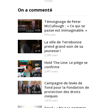
5
vues
On a commenté
Témoignage de Peter
McCullough : « Ce qui se
passe est inimaginable. »
4:53
974
vues
La ville de Terrebonne
prend grand soin de sa
jeunesse !
3:19
2,298
vues
Hold The Line: Le piège se
confirme
2,497
vues
38:10
Campagne de levée de
fond pour la Fondation de
protection des droits
3:04:42
civiques
1,876
vues
Soral : « Ne pas nommer