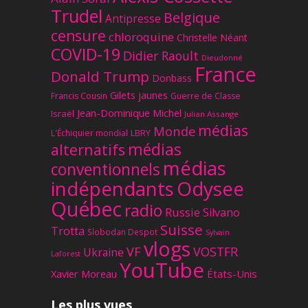
Trudel
Belgique
Antipresse
censure
chloroquine
Christelle Néant
COVID-19
Didier Raoult
Dieudonné
France
Donald Trump
Donbass
Gilets jaunes
Francis Cousin
Guerre de Classe
Jean-Dominique Michel
Israël
Julian Assange
médias
Monde
L'Échiquier mondial
LBRY
médias
alternatifs
médias
conventionnels
Odysee
indépendants
Québec
radio
Russie
Silvano
Suisse
Trotta
Slobodan Despot
Sylvain
vlogs
VF
VOSTFR
Ukraine
Laforest
YouTube
Xavier Moreau
États-Unis
Les plus vues