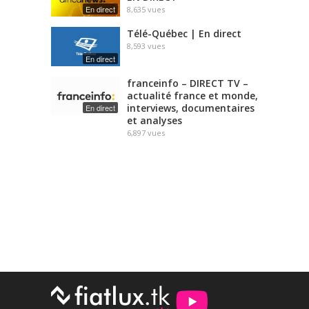
En direct
8,635
vues
Télé-Québec | En direct
8,593
vues
En direct
franceinfo – DIRECT TV –
actualité france et monde,
interviews, documentaires
En direct
et analyses
6,897
vues