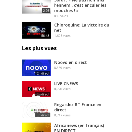
l’ennemi, c’est enculer les
mouches ! »
2:26
839
vues
Chloroquine: La victoire du
net
56:43
1,605
vues
Les plus vues
Noovo en direct
8,859
vues
En direct
LIVE CNEWS
8,770
vues
En direct
Regardez RT France en
direct
En direct
8,717
vues
Africanews (en français)
EN DIRECT