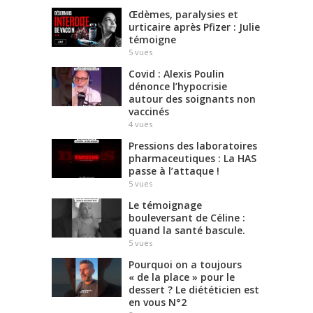
Œdèmes, paralysies et
urticaire après Pfizer : Julie
témoigne
5
vues
Covid : Alexis Poulin
dénonce l’hypocrisie
autour des soignants non
vaccinés
4
vues
Pressions des laboratoires
pharmaceutiques : La HAS
passe à l’attaque !
5
vues
Le témoignage
bouleversant de Céline :
quand la santé bascule.
5
vues
Pourquoi on a toujours
« de la place » pour le
dessert ? Le diététicien est
en vous N°2