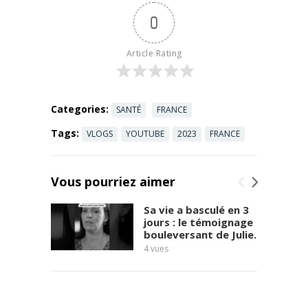
dernier. On
0
peut
cependant
se
Article Rating
demander si
l'expansion
de tous ces
médias ...
Categories:
SANTÉ
FRANCE
Read more
Tags:
VLOGS
YOUTUBE
2023
FRANCE
Vous pourriez aimer
Sa vie a basculé en 3
jours : le témoignage
bouleversant de Julie.
4
vues