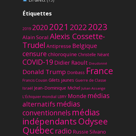
Étiquettes
2023
2021
2022
2020
2019
Alexis Cossette-
Alain Soral
Trudel
Belgique
Antipresse
censure
chloroquine
Christelle Néant
COVID-19
Didier Raoult
Dieudonné
France
Donald Trump
Donbass
Gilets jaunes
Francis Cousin
Guerre de Classe
Jean-Dominique Michel
Israël
Julian Assange
médias
Monde
L'Échiquier mondial
LBRY
médias
alternatifs
médias
conventionnels
Odysee
indépendants
Québec
radio
Russie
Silvano