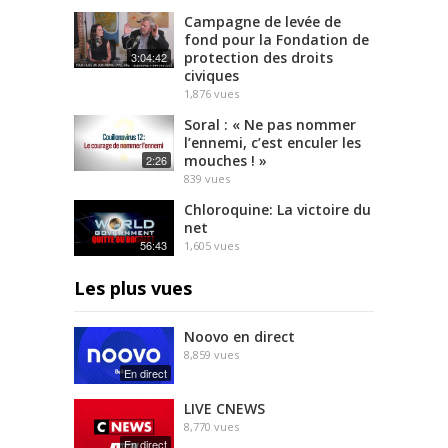
Campagne de levée de
fond pour la Fondation de
protection des droits
3:04:42
civiques
1,876
vues
Soral : « Ne pas nommer
l’ennemi, c’est enculer les
mouches ! »
2:26
839
vues
Chloroquine: La victoire du
net
56:43
1,605
vues
Les plus vues
Noovo en direct
8,859
vues
En direct
LIVE CNEWS
8,770
vues
En direct