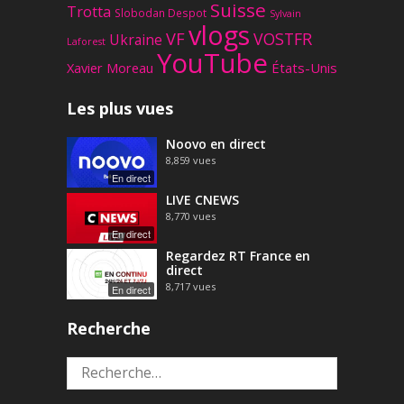
Suisse
Trotta
Slobodan Despot
Sylvain
vlogs
VF
VOSTFR
Ukraine
Laforest
YouTube
Xavier Moreau
États-Unis
Les plus vues
Noovo en direct
8,859
vues
En direct
LIVE CNEWS
8,770
vues
En direct
Regardez RT France en
direct
8,717
vues
En direct
Recherche
Rechercher :