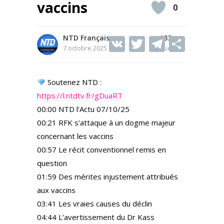
vaccins
0
NTD Français
V
T
133
T
S
7 octobre 2025
Vues
K
w
el
h
itt
e
ar
Soutenez NTD :
er
gr
e
https://l.ntdtv.fr/gDuaRT
a
00:00 NTD l’Actu 07/10/25
m
00:21 RFK s’attaque à un dogme majeur
concernant les vaccins
00:57 Le récit conventionnel remis en
question
01:59 Des mérites injustement attribués
aux vaccins
03:41 Les vraies causes du déclin
04:44 L’avertissement du Dr Kass