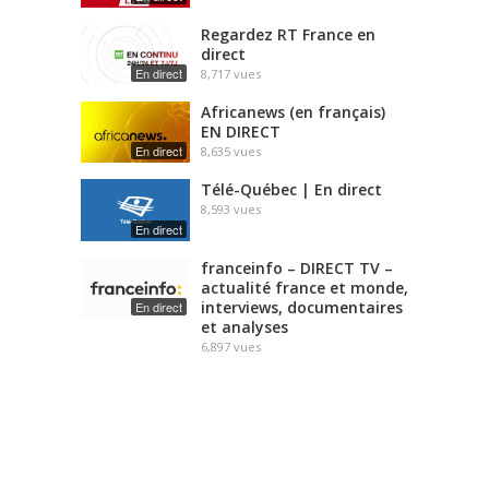
Regardez RT France en
direct
En direct
8,717
vues
Africanews (en français)
EN DIRECT
En direct
8,635
vues
Télé-Québec | En direct
8,593
vues
En direct
franceinfo – DIRECT TV –
actualité france et monde,
interviews, documentaires
En direct
et analyses
6,897
vues