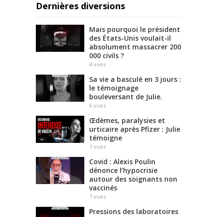
Dernières diversions
Mais pourquoi le président
des États-Unis voulait-il
absolument massacrer 200
000 civils ?
4
vues
Sa vie a basculé en 3 jours :
le témoignage
bouleversant de Julie.
6
vues
Œdèmes, paralysies et
urticaire après Pfizer : Julie
témoigne
7
vues
Covid : Alexis Poulin
dénonce l’hypocrisie
autour des soignants non
vaccinés
7
vues
Pressions des laboratoires