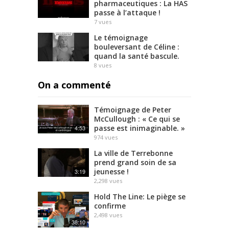
pharmaceutiques : La HAS
passe à l’attaque !
7
vues
Le témoignage
bouleversant de Céline :
quand la santé bascule.
8
vues
On a commenté
Témoignage de Peter
McCullough : « Ce qui se
passe est inimaginable. »
4:53
974
vues
La ville de Terrebonne
prend grand soin de sa
jeunesse !
3:19
2,298
vues
Hold The Line: Le piège se
confirme
2,498
vues
38:10