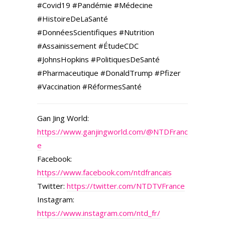
#Covid19 #Pandémie #Médecine
#HistoireDeLaSanté
#DonnéesScientifiques #Nutrition
#Assainissement #ÉtudeCDC
#JohnsHopkins #PolitiquesDeSanté
#Pharmaceutique #DonaldTrump #Pfizer
#Vaccination #RéformesSanté
Gan Jing World:
https://www.ganjingworld.com/@NTDFranc
e
Facebook:
https://www.facebook.com/ntdfrancais
Twitter:
https://twitter.com/NTDTVFrance
Instagram:
https://www.instagram.com/ntd_fr/