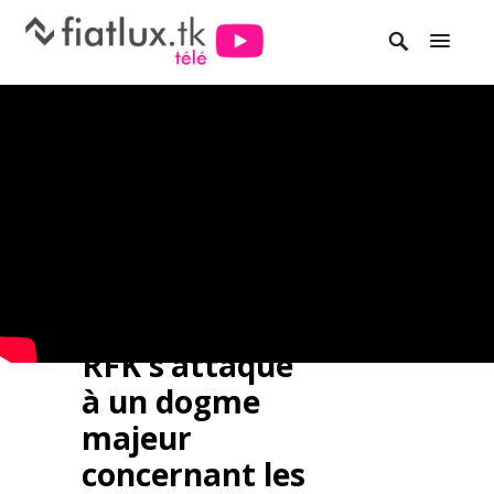
RFK s’attaque
à un dogme
majeur
concernant les