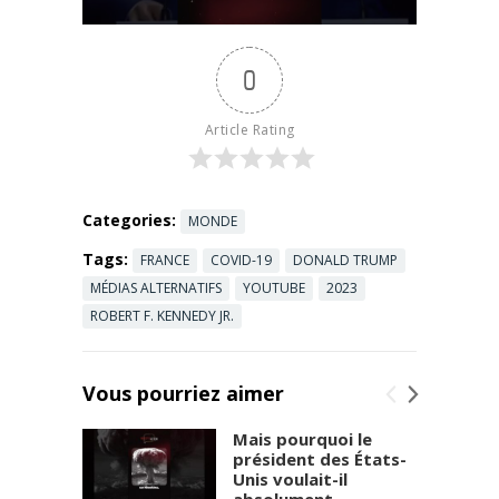
https://invest
igaction.net/
campaigns/n
0
ous-
soutenir/
Nos livres :
Article Rating
https://invest
igaction.net/
boutique/
Categories:
MONDE
Tags:
FRANCE
COVID-19
DONALD TRUMP
MÉDIAS ALTERNATIFS
YOUTUBE
2023
ROBERT F. KENNEDY JR.
Vous pourriez aimer
Mais pourquoi le
président des États-
Unis voulait-il