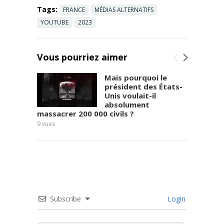
Epoch TV:
Tags:
FRANCE
MÉDIAS ALTERNATIFS
https://l.ntdtv
.fr/EpochTV
YOUTUBE
2023
Gan Jing ...
Read more
Vous pourriez aimer
Mais pourquoi le
président des États-
Unis voulait-il
absolument
massacrer 200 000 civils ?
6
vues
9
vues
Subscribe
Login