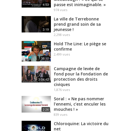
passe est inimaginable. »
4:53
974
vues
La ville de Terrebonne
prend grand soin de sa
jeunesse !
3:19
2,298
vues
Hold The Line: Le piège se
confirme
2,499
vues
38:10
Campagne de levée de
fond pour la Fondation de
protection des droits
3:04:42
civiques
1,876
vues
Soral : « Ne pas nommer
l’ennemi, c’est enculer les
mouches ! »
2:26
839
vues
Chloroquine: La victoire du
net