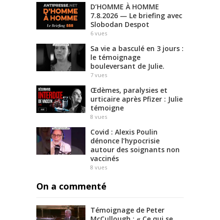
D’HOMME À HOMME
7.8.2026 — Le briefing avec
Slobodan Despot
6
vues
Sa vie a basculé en 3 jours :
le témoignage
bouleversant de Julie.
7
vues
Œdèmes, paralysies et
urticaire après Pfizer : Julie
témoigne
8
vues
Covid : Alexis Poulin
dénonce l’hypocrisie
autour des soignants non
vaccinés
8
vues
On a commenté
Témoignage de Peter
McCullough : « Ce qui se