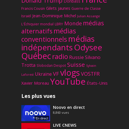
Donald Trump
Donbass
Gilets jaunes
Francis Cousin
Guerre de Classe
Jean-Dominique Michel
Israël
Julian Assange
médias
Monde
L'Échiquier mondial
LBRY
médias
alternatifs
médias
conventionnels
Odysee
indépendants
Québec
radio
Russie
Silvano
Suisse
Trotta
Slobodan Despot
Sylvain
vlogs
VF
VOSTFR
Ukraine
Laforest
YouTube
Xavier Moreau
États-Unis
Les plus vues
Noovo en direct
8,860
vues
En direct
LIVE CNEWS