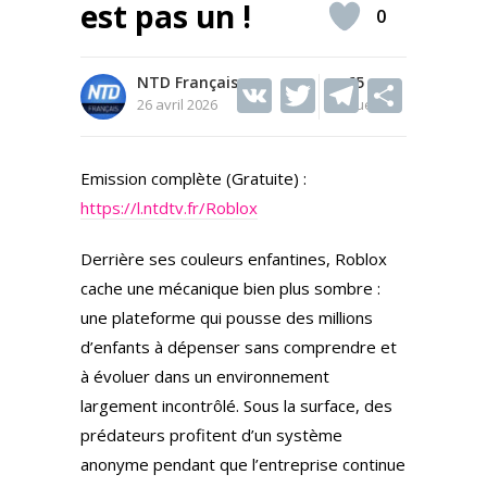
est pas un !
0
NTD Français
V
T
65
T
S
26 avril 2026
Vues
K
w
el
h
itt
e
ar
Emission complète (Gratuite) :
er
gr
e
https://l.ntdtv.fr/Roblox
a
m
Derrière ses couleurs enfantines, Roblox
cache une mécanique bien plus sombre :
une plateforme qui pousse des millions
d’enfants à dépenser sans comprendre et
à évoluer dans un environnement
largement incontrôlé. Sous la surface, des
prédateurs profitent d’un système
anonyme pendant que l’entreprise continue