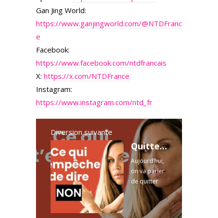
Gan Jing World:
https://www.ganjingworld.com/@NTDFranc
e
Facebook:
https://www.facebook.com/ntdfrancais
X:
https://x.com/NTDFrance
Instagram:
https://www.instagram.com/ntd_fr
Diversion suivante
Quitter l’énergie de la petite fille : le réflexe qui sabote tes objectifs
Aujourd’hui,
on va parler
de quitter
l’énergie de
la petite fille.
Parce que le