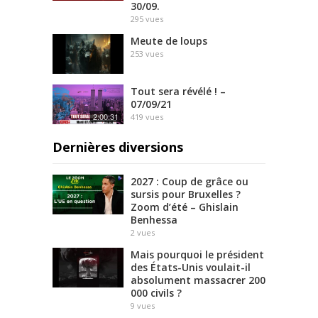
30/09.
295
vues
Meute de loups
253
vues
Tout sera révélé ! –
07/09/21
2:00:31
419
vues
Dernières diversions
2027 : Coup de grâce ou
sursis pour Bruxelles ?
Zoom d’été – Ghislain
Benhessa
2
vues
Mais pourquoi le président
des États-Unis voulait-il
absolument massacrer 200
000 civils ?
9
vues