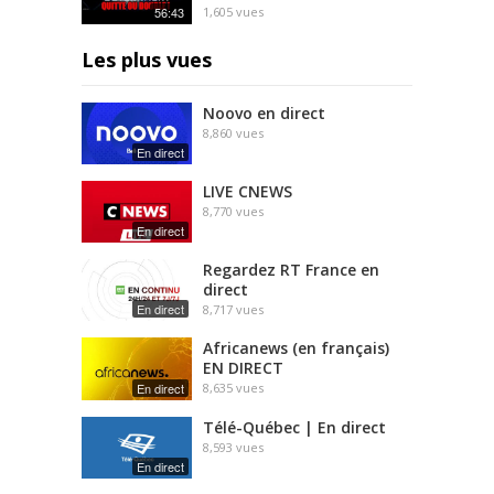
56:43
1,605
vues
Les plus vues
Noovo en direct
8,860
vues
En direct
LIVE CNEWS
8,770
vues
En direct
Regardez RT France en
direct
En direct
8,717
vues
Africanews (en français)
EN DIRECT
En direct
8,635
vues
Télé-Québec | En direct
8,593
vues
En direct