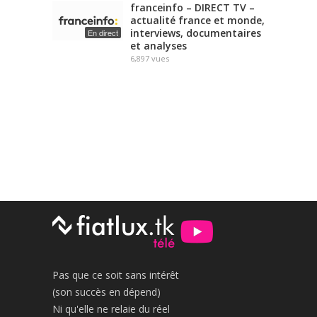
franceinfo – DIRECT TV –
actualité france et monde,
interviews, documentaires
En direct
et analyses
6,897
vues
Pas que ce soit sans intérêt
(son succès en dépend)
Ni qu'elle ne relaie du réel