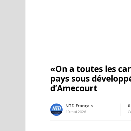
«On a toutes les car
pays sous développ
d’Amecourt
NTD Français
0
10 mai 2026
C