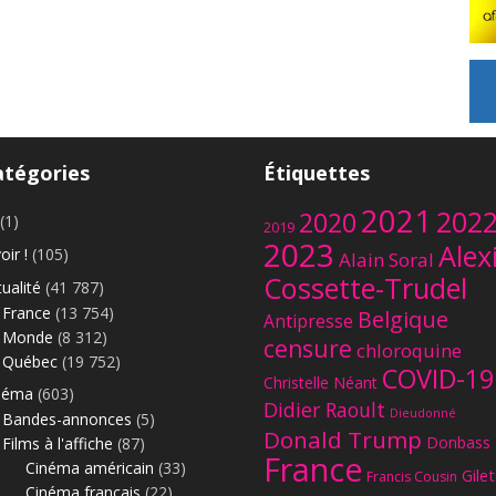
atégories
Étiquettes
2021
202
2020
(1)
2019
2023
Alex
oir !
(105)
Alain Soral
Cossette-Trudel
ualité
(41 787)
France
(13 754)
Belgique
Antipresse
Monde
(8 312)
censure
chloroquine
Québec
(19 752)
COVID-19
Christelle Néant
néma
(603)
Didier Raoult
Dieudonné
Bandes-annonces
(5)
Donald Trump
Donbass
Films à l'affiche
(87)
France
Cinéma américain
(33)
Gilet
Francis Cousin
Cinéma français
(22)