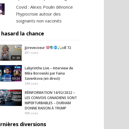
Covid : Alexis Poulin dénonce
l'hypocrisie autour des
soignants non vaccinés
 hasard la chance
Jjcrevecoeur
cdl 72
891
vues
31:39
Labyrinthe Live – Interview de
Mike Borowski par Faina
59:24
Savenkova (en direct)
344
vues
RÉINFORMATION 14/02/2022 –
LES CONVOIS CANADIENS SONT
IMPERTURBABLES – DURHAM
DONNE RAISON À TRUMP
908
vues
rnières diversions