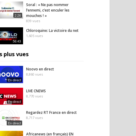
Soral : « Ne pas nommer
l’ennemi, c’est enculer les
2:26
mouches ! »
839
vues
Chloroquine: La victoire du net
1,605
vues
56:43
s plus vues
Noovo en direct
8,860
vues
En direct
LIVE CNEWS
8,770
vues
En direct
Regardez RT France en direct
8,717
vues
En direct
Africanews (en français) EN