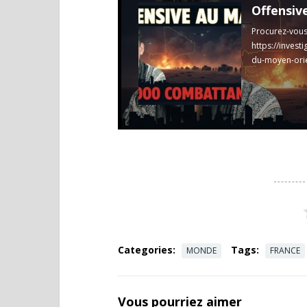
Procurez-vous 
https://invest
du-moyen-ori
soutenir :
http
Read more
Categories:
Tags:
MONDE
FRANCE
Vous pourriez aimer