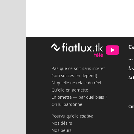
C
•••
Pas que ce soit sans intérêt
À v
(son succès en dépend)
Act
Ni qu'elle ne relaie du réel
Qu'elle en admette
En omette — par quel biais ?
On lui pardonne
Ci
Pourvu qu'elle
captive
Nos désirs
Nos peurs