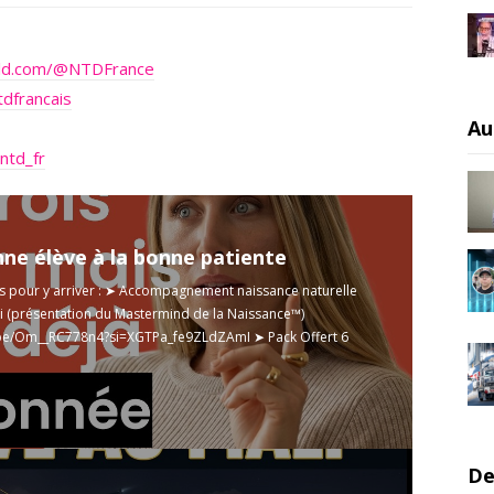
rld.com/@NTDFrance
dfrancais
Au
ntd_fr
nne élève à la bonne patiente
s pour y arriver : ➤ Accompagnement naissance naturelle
i (présentation du Mastermind de la Naissance™)
u.be/Om__RC778n4?si=XGTPa_fe9ZLdZAmI
➤ Pack Offert 6
.
Read more
De