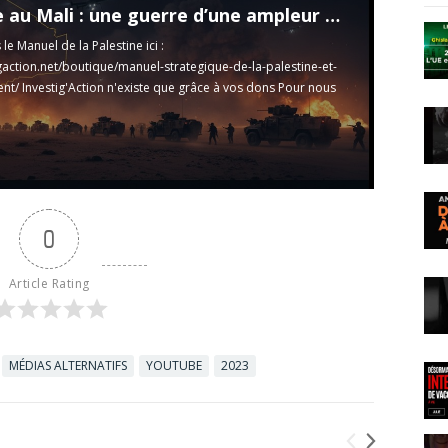
Offensive au Mali : une guerre d’une ampleur inédite depuis 2013
le Manuel de la Palestine ici :
igaction.net/boutique/manuel-strategique-de-la-palestine-et-
ent/
Investig'Action n'existe que grâce à vos dons Pour nous
s://investigaction.net/campaigns/nous-soutenir/
Nos livres : ...
0
Article Rating
MÉDIAS ALTERNATIFS
YOUTUBE
2023