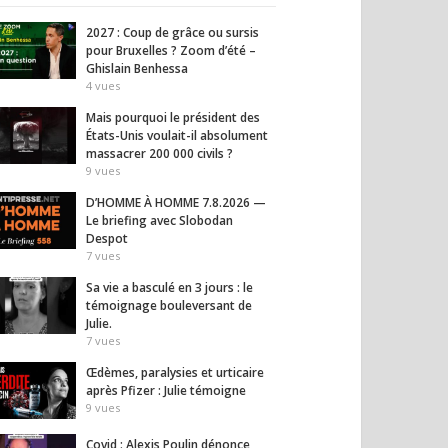
2027 : Coup de grâce ou sursis
pour Bruxelles ? Zoom d’été –
Ghislain Benhessa
4
vues
Mais pourquoi le président des
États-Unis voulait-il absolument
massacrer 200 000 civils ?
9
vues
D’HOMME À HOMME 7.8.2026 —
Le briefing avec Slobodan
Despot
7
vues
Sa vie a basculé en 3 jours : le
témoignage bouleversant de
Julie.
7
vues
Œdèmes, paralysies et urticaire
après Pfizer : Julie témoigne
9
vues
Covid : Alexis Poulin dénonce