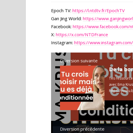
Epoch TV:
https://l.ntdtv.fr/EpochTV
Gan Jing World:
https://www.ganjingwo
Facebook:
https://www.facebook.com/nt
X:
https://x.com/NTDFrance
Instagram:
https://www.instagram.com/
Diversion suivante
De la bo
Tes ressource
avec Ema Krus
https://yout
Masterclass ..
Diversion précédente