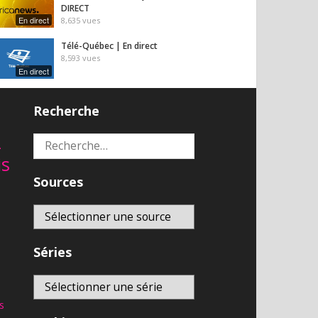
DIRECT
En direct
8,635
vues
Télé-Québec | En direct
8,593
vues
En direct
franceinfo – DIRECT TV –
Recherche
actualité france et monde,
En direct
interviews, documentaires et
analyses
2
Rechercher :
6,897
vues
is
Sources
Séries
s