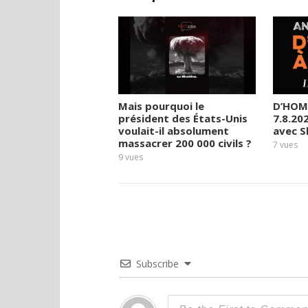
Mais pourquoi le
D’HOM
président des États-Unis
7.8.20
voulait-il absolument
avec 
massacrer 200 000 civils ?
7
vues
9
vues
Subscribe