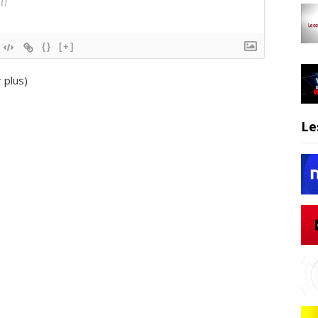
{}
[+]
r plus
)
Le