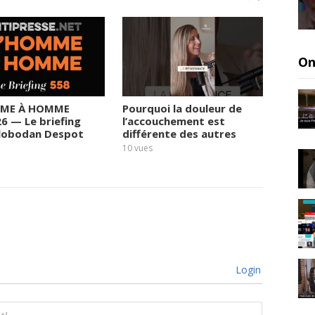
On
ME À HOMME
Pourquoi la douleur de
Le rég
26 — Le briefing
l’accouchement est
prend 
Slobodan Despot
différente des autres
fortun
sortie
10
vues
11
vues
Login