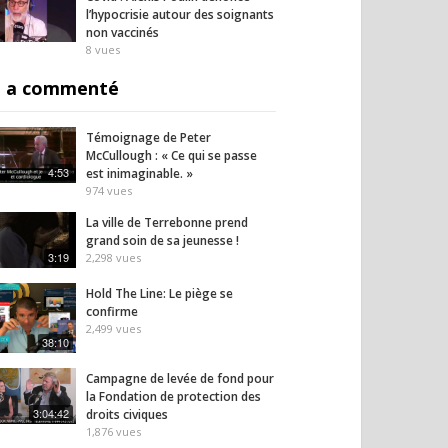
l’hypocrisie autour des soignants
non vaccinés
8
vues
 a commenté
Témoignage de Peter
ime chinois s’en
Accoucher, c’est traverser
« 2027
McCullough : « Ce qui se passe
aux riches :
la mort de la peur
derni
4:53
est inimaginable. »
es bloquées,
Micha
974
vues
16
vues
s interdites
19
vues
La ville de Terrebonne prend
grand soin de sa jeunesse !
3:19
2,298
vues
Hold The Line: Le piège se
confirme
2,499
vues
38:10
Campagne de levée de fond pour
la Fondation de protection des
3:04:42
droits civiques
1,876
vues