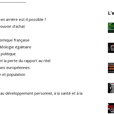
_______________
er
gr
e
a
L’
m
en arrière est-il possible ?
pouvoir d’achat
omique française
éologie égalitaire
politique
et la perte du rapport au réel
iques européennes
e et population
au développement personnel, à la santé et à la