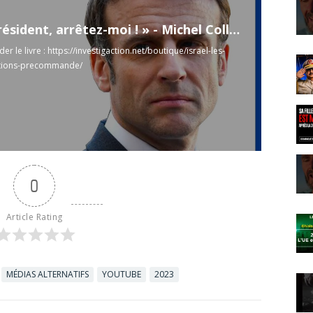
« M. le Président, arrêtez-moi ! » - Michel Collon
r le livre :
https://investigaction.net/boutique/israel-les-
ations-precommande/
0
Article Rating
MÉDIAS ALTERNATIFS
YOUTUBE
2023