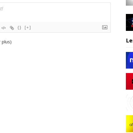
{}
[+]
Le
r plus
)