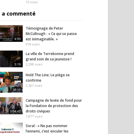
15
vues
 a commenté
Témoignage de Peter
McCullough : « Ce qui se passe
4:53
est inimaginable. »
976
vues
ime chinois s’en
Accoucher, c’est traverser
« 2027
La ville de Terrebonne prend
aux riches :
la mort de la peur
derni
grand soin de sa jeunesse !
3:19
es bloquées,
Micha
2,298
vues
21
vues
s interdites
21
vues
Hold The Line: Le piège se
confirme
2,501
vues
38:10
Campagne de levée de fond pour
la Fondation de protection des
3:04:42
droits civiques
1,877
vues
Soral : « Ne pas nommer
l’ennemi, c’est enculer les