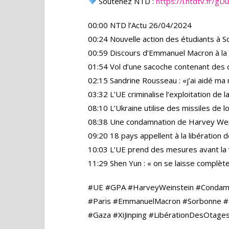
Soutenez NTD :
https://l.ntdtv.fr/g
00:00 NTD l’Actu 26/04/2024
00:24 Nouvelle action des étudiants à S
00:59 Discours d’Emmanuel Macron à la
01:54 Vol d’une sacoche contenant des 
02:15 Sandrine Rousseau : «j’ai aidé ma
03:32 L’UE criminalise l’exploitation de 
08:10 L’Ukraine utilise des missiles de 
08:38 Une condamnation de Harvey Wei
09:20 18 pays appellent à la libération
10:03 L’UE prend des mesures avant la vi
11:29 Shen Yun : « on se laisse complè
#UE #GPA #HarveyWeinstein #Condamna
#Paris #EmmanuelMacron #Sorbonne #S
#Gaza #XiJinping #LibérationDesOtage