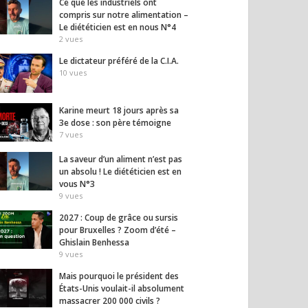
Ce que les industriels ont
compris sur notre alimentation –
Le diététicien est en nous N°4
2
vues
Le dictateur préféré de la C.I.A.
10
vues
Karine meurt 18 jours après sa
3e dose : son père témoigne
7
vues
La saveur d’un aliment n’est pas
un absolu ! Le diététicien est en
vous N°3
9
vues
2027 : Coup de grâce ou sursis
pour Bruxelles ? Zoom d’été –
Ghislain Benhessa
9
vues
Mais pourquoi le président des
États-Unis voulait-il absolument
massacrer 200 000 civils ?