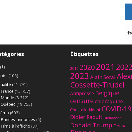
atégories
Étiquettes
2021
202
2020
(1)
2019
2023
Alex
oir !
(105)
Alain Soral
Cossette-Trudel
ualité
(41 791)
France
(13 757)
Belgique
Antipresse
Monde
(8 312)
censure
chloroquine
Québec
(19 753)
COVID-19
Christelle Néant
néma
(603)
Didier Raoult
Dieudonné
Bandes-annonces
(5)
Donald Trump
Donbass
Films à l'affiche
(87)