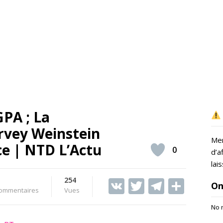
GPA ; La
rvey Weinstein
Mer
ce | NTD L’Actu
0
d’a
lai
254
V
T
T
S
On
ommentaires
Vues
K
w
el
h
No r
itt
e
ar