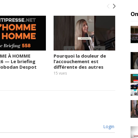
On
ME À HOMME
Pourquoi la douleur de
Le rég
26 — Le briefing
l’accouchement est
prend 
Slobodan Despot
différente des autres
fortun
sortie
15
vues
17
vues
Login