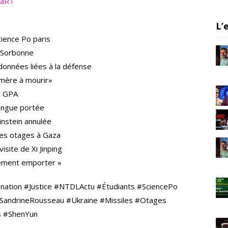
DuaRT
er
gr
e
a
L’
m
cience Po paris
 Sorbonne
données liées à la défense
 mère à mourir»
la GPA
longue portée
nstein annulée
 des otages à Gaza
site de Xi Jinping
tement emporter »
tion #Justice #NTDLActu #Étudiants #SciencePo
andrineRousseau #Ukraine #Missiles #Otages
s #ShenYun