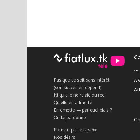
C
•••
Pas que ce soit sans intérêt
À v
(son succès en dépend)
Act
Ni qu'elle ne relaie du réel
Qu'elle en admette
En omette — par quel biais ?
On lui pardonne
Ci
Pourvu qu'elle
captive
Nos désirs