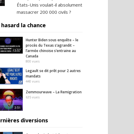
États-Unis voulait-il absolument
massacrer 200 000 civils ?
 hasard la chance
Hunter Biden sous enquête – le
procès du Texas s’agrandit –
13:57
l’armée chinoise s’entraine au
Canada
800
vues
Legault se dit prêt pour 2 autres
mandats
440
vues
Zemmourwave – La Remigration
635
vues
3:51
rnières diversions