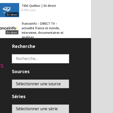
Télé-Québec | En direct
8,595
vues
En direct
franceinfo – DIRECT TV –
actualité france et monde,
En direct
interviews, documentaires et
analyses
6,900
vues
Recherche
2
Rechercher :
is
Sources
Séries