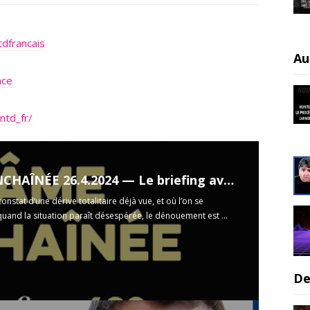
dfrancais
Au
nce
ntd_fr/
L’ÂME ENCHAÎNÉE 26.4.2024 — Le briefing avec Slobodan Despot
 constat d’une dérive totalitaire déjà vue, et où l’on se
uand la situation paraît désespérée, le dénouement est ...
De