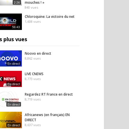
2:26
mouches ! »
840
vues
Chloroquine: La victoire du net
1,608
vues
56:43
s plus vues
Noovo en direct
8,862
vues
En direct
LIVE CNEWS
8,773
vues
En direct
Regardez RT France en direct
8,719
vues
En direct
Africanews (en français) EN
DIRECT
En direct
8,637
vues