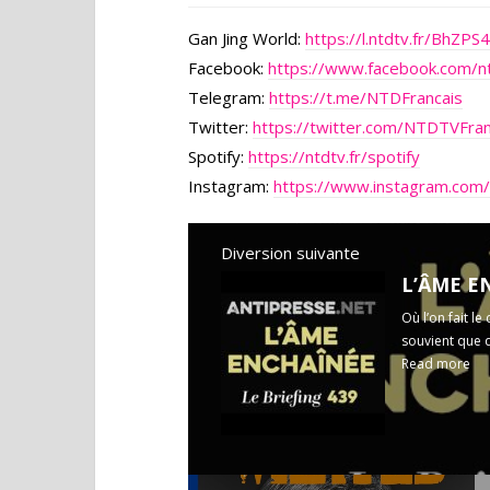
Gan Jing World:
https://l.ntdtv.fr/BhZPS4
Facebook:
https://www.facebook.com/nt
Telegram:
https://t.me/NTDFrancais
Twitter:
https://twitter.com/NTDTVFra
Spotify:
https://ntdtv.fr/spotify
Instagram:
https://www.instagram.com/
Diversion suivante
Où l’on fait le
souvient que q
Read more