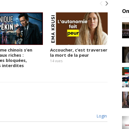
On
ime chinois s’en
Accoucher, c’est traverser
« 2027
aux riches :
la mort de la peur
derniè
es bloquées,
Micha
14
vues
s interdites
17
vues
Login