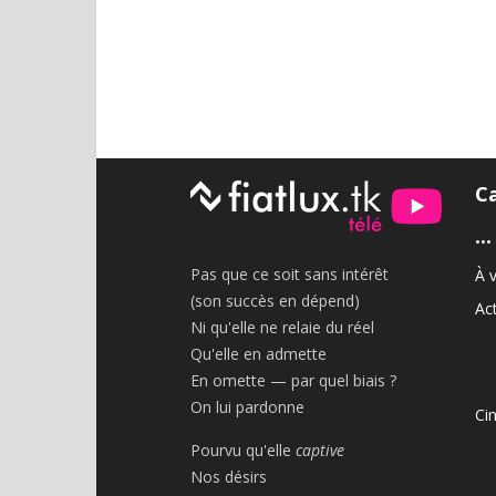
C
•••
Pas que ce soit sans intérêt
À v
(son succès en dépend)
Act
Ni qu'elle ne relaie du réel
Qu'elle en admette
En omette — par quel biais ?
On lui pardonne
Ci
Pourvu qu'elle
captive
Nos désirs