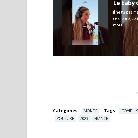
Il ne t’a pas 
ce silence, ce
more
Categories:
Tags:
MONDE
COVID-1
YOUTUBE
2023
FRANCE