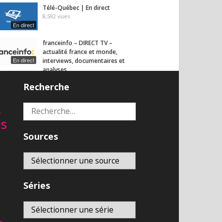
Télé-Québec | En direct
8,592
vues
En direct
franceinfo – DIRECT TV –
actualité france et monde,
En direct
interviews, documentaires et
analyses
6,897
vues
Recherche
2
Rechercher :
is
Sources
Séries