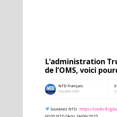
L’administration Tr
de l’OMS, voici pour
NTD Français
0
24 juillet 2025
C
Soutenez NTD :
https://l.ntdtv.fr/g
00:00 NTD l’Actu 24/06/2025