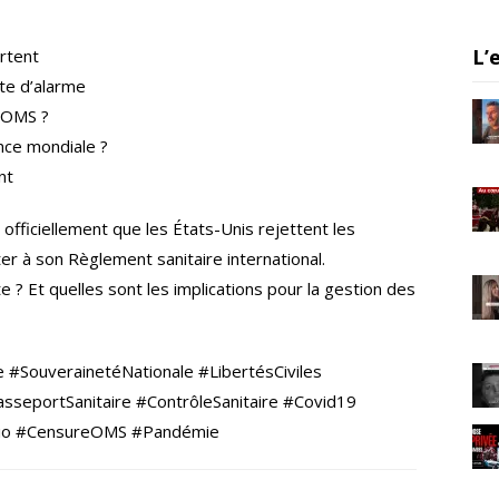
a
m
L’
artent
te d’alarme
l’OMS ?
nce mondiale ?
nt
officiellement que les États-Unis rejettent les
 à son Règlement sanitaire international.
e ? Et quelles sont les implications pour la gestion des
#SouverainetéNationale #LibertésCiviles
sseportSanitaire #ContrôleSanitaire #Covid19
io #CensureOMS #Pandémie