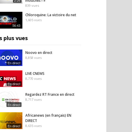
2:26
mouches ! »
839
vues
Chloroquine: La victoire du net
1,605
vues
56:43
s plus vues
Noovo en direct
8,858
vues
En direct
LIVE CNEWS
8,770
vues
En direct
Regardez RT France en direct
8,717
vues
En direct
Africanews (en français) EN
DIRECT
En direct
8,635
vues