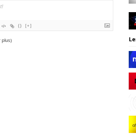
{}
[+]
Le
r plus
)