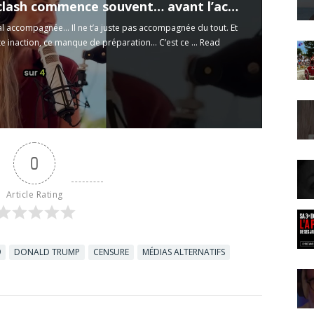
Le baby clash commence souvent… avant l’accouchement
mal accompagnée… Il ne t’a juste pas accompagnée du tout. Et
tte inaction, ce manque de préparation… C’est ce ...
Read
0
Article Rating
9
DONALD TRUMP
CENSURE
MÉDIAS ALTERNATIFS