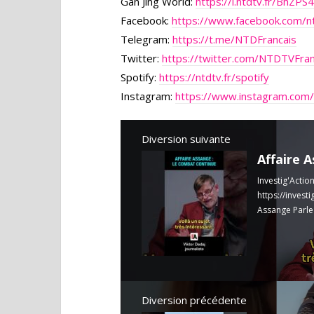
Gan Jing World:
https://l.ntdtv.fr/BhZPS4
Facebook:
https://www.facebook.com/nt
Telegram:
https://t.me/NTDFrancais
Twitter:
https://twitter.com/NTDTVFra
Spotify:
https://ntdtv.fr/spotify
Instagram:
https://www.instagram.com/
Diversion suivante
Investig'Actio
https://invest
Assange Parle 
Diversion précédente