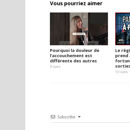
Vous pourriez aimer
Pourquoi la douleur de
Le rég
l’accouchement est
prend 
différente des autres
fortun
sortie
9
vues
10
vues
Subscribe