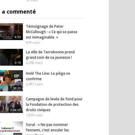
 a commenté
Témoignage de Peter
McCullough : « Ce qui se passe
4:53
est inimaginable. »
974
vues
 sera l’élection de la
6 danseuses africaines
Le dog
La ville de Terrebonne prend
re chance » —
expriment leur libération
les cr
grand soin de sa jeunesse !
el Miguères
face aux tradition
qu’on
3:19
2,298
vues
sociales, à l’excision…
18
vues
Hold The Line: Le piège se
15
vues
confirme
2,497
vues
38:10
Campagne de levée de fond pour
la Fondation de protection des
3:04:42
droits civiques
1,876
vues
Soral : « Ne pas nommer
l’ennemi, c’est enculer les