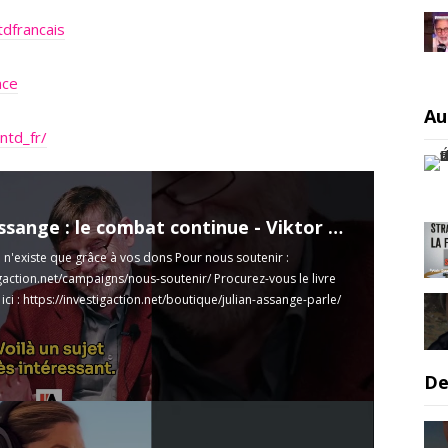
dfrancais
nce
Au
ntd_fr/
Affaire Assange : le combat continue - Viktor Dedaj
n n'existe que grâce à vos dons Pour nous soutenir :
igaction.net/campaigns/nous-soutenir/
Procurez-vous le livre
ici :
https://investigaction.net/boutique/julian-assange-parle/
De