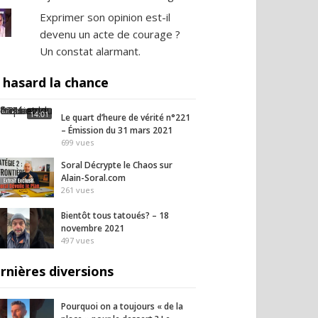
Exprimer son opinion est-il
devenu un acte de courage ?
Un constat alarmant.
 hasard la chance
14:01
Le quart d’heure de vérité n°221
– Émission du 31 mars 2021
699
vues
Soral Décrypte le Chaos sur
Alain-Soral.com
261
vues
Bientôt tous tatoués? – 18
novembre 2021
497
vues
rnières diversions
Pourquoi on a toujours « de la