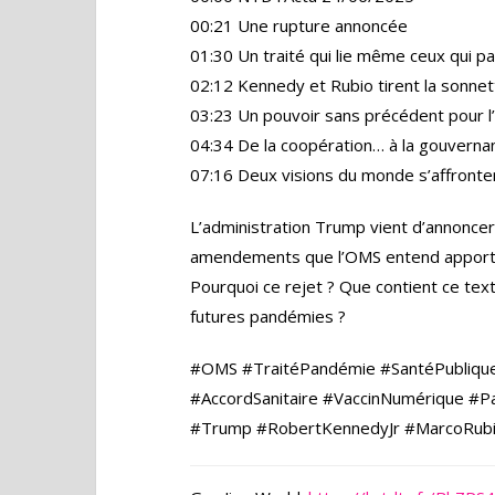
00:21 Une rupture annoncée
01:30 Un traité qui lie même ceux qui p
02:12 Kennedy et Rubio tirent la sonnet
03:23 Un pouvoir sans précédent pour 
04:34 De la coopération… à la gouverna
07:16 Deux visions du monde s’affronte
L’administration Trump vient d’annoncer 
amendements que l’OMS entend apporter
Pourquoi ce rejet ? Que contient ce text
futures pandémies ?
#OMS #TraitéPandémie #SantéPublique 
#AccordSanitaire #VaccinNumérique #Pa
#Trump #RobertKennedyJr #MarcoRub