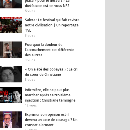
place » pour le dessert ? Le
diététicien est en vous N°2
5
vues
Salera : Le festival qui fait revivre
notre civilisation | Un reportage
TVL
8
vues
Pourquoi la douleur de
l’accouchement est différente
des autres
9
vues
« On a été des cobayes » : Le cri
du cœur de Christiane
8
vues
Infirmière, elle ne peut plus
marcher après sa troisième
injection : Christiane témoigne
12
vues
Exprimer son opinion est-il
devenu un acte de courage ? Un
constat alarmant.
10
vues