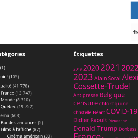
atégories
Étiquettes
2021
202
2020
(1)
2019
2023
Alex
oir !
(105)
Alain Soral
Cossette-Trudel
ualité
(41 778)
France
(13 747)
Belgique
Antipresse
Monde
(8 310)
censure
chloroquine
Québec
(19 752)
COVID-19
Christelle Néant
néma
(603)
Didier Raoult
Dieudonné
Bandes-annonces
(5)
Donald Trump
Donbass
Films à l'affiche
(87)
France
Cinéma américain
(33)