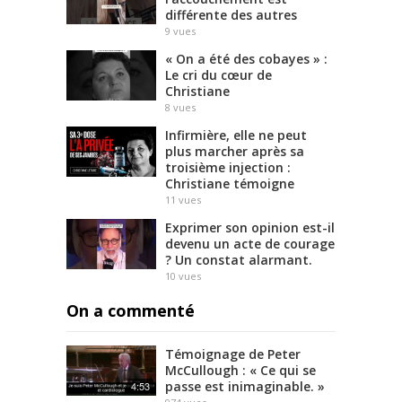
différente des autres
9
vues
« On a été des cobayes » :
Le cri du cœur de
Christiane
8
vues
Infirmière, elle ne peut
plus marcher après sa
troisième injection :
Christiane témoigne
11
vues
Exprimer son opinion est-il
devenu un acte de courage
? Un constat alarmant.
10
vues
On a commenté
Témoignage de Peter
McCullough : « Ce qui se
passe est inimaginable. »
4:53