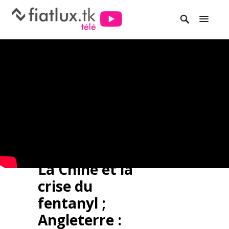
La Chine et la
crise du
fentanyl ;
Angleterre :