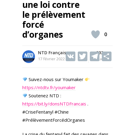
une loi contre
le prélèvement
forcé
d’organes
0
NTD Français
V
T
392
T
S
17 février 2022
Vues
K
w
el
h
itt
e
ar
Suivez-nous sur Youmaker
er
gr
e
https://ntdtv.fr/youmaker
a
Soutenez NTD :
m
https://bit.ly/donsNTDFrancais
.
#CriseFentanyl #Chine
#PrélèvementForcédOrganes
La crise du fentanyl fait des ravages dans