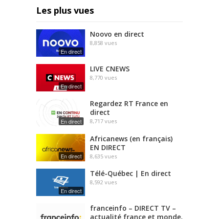
Les plus vues
Noovo en direct
8,858
vues
En direct
LIVE CNEWS
8,770
vues
En direct
Regardez RT France en
direct
En direct
8,717
vues
Africanews (en français)
EN DIRECT
En direct
8,635
vues
Télé-Québec | En direct
8,592
vues
En direct
franceinfo – DIRECT TV –
actualité france et monde,