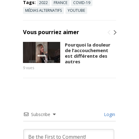
Tags:
2022
FRANCE
COVID-19
et professeu
MÉDIAS ALTERNATIFS
YOUTUBE
r des
universités-
praticien
hospitalier fr
Vous pourriez aimer
ançais. Il ...
Read more
Pourquoi la douleur
de l’accouchement
est différente des
autres
9
vues
10
vues
Subscribe
Login