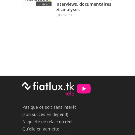
interviews, documentaires
En direct
et analyses
6,897
vues
Pas que ce soit sans intérêt
(son succès en dépend)
Ni qu'elle ne relaie du réel
Qu'elle en admette