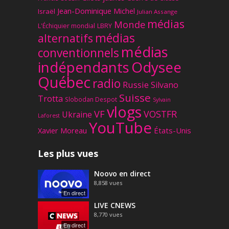
Jean-Dominique Michel
Israël
Julian Assange
médias
Monde
L'Échiquier mondial
LBRY
médias
alternatifs
médias
conventionnels
Odysee
indépendants
Québec
radio
Russie
Silvano
Suisse
Trotta
Slobodan Despot
Sylvain
vlogs
VF
VOSTFR
Ukraine
Laforest
YouTube
Xavier Moreau
États-Unis
Les plus vues
Noovo en direct
8,858
vues
En direct
LIVE CNEWS
8,770
vues
En direct