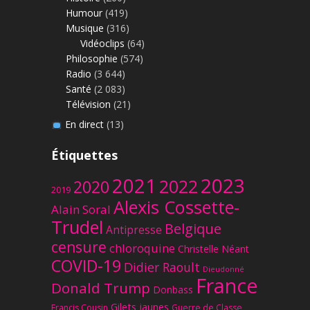
Humour
(419)
Musique
(316)
Vidéoclips
(64)
Philosophie
(574)
Radio
(3 644)
Santé
(2 083)
Télévision
(21)
En direct
(13)
Étiquettes
2023
2021
2022
2020
2019
Alexis Cossette-
Alain Soral
Trudel
Belgique
Antipresse
censure
chloroquine
Christelle Néant
COVID-19
Didier Raoult
Dieudonné
France
Donald Trump
Donbass
Gilets jaunes
Francis Cousin
Guerre de Classe