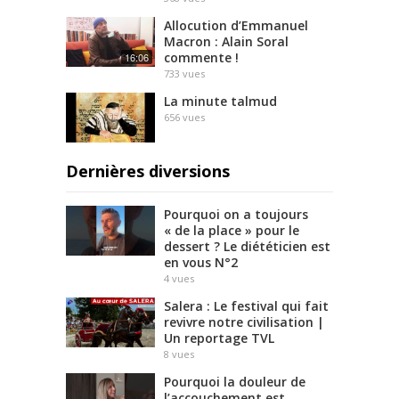
Allocution d’Emmanuel
Macron : Alain Soral
commente !
16:06
733
vues
La minute talmud
656
vues
Dernières diversions
Pourquoi on a toujours
« de la place » pour le
dessert ? Le diététicien est
en vous N°2
4
vues
Salera : Le festival qui fait
revivre notre civilisation |
Un reportage TVL
8
vues
Pourquoi la douleur de
l’accouchement est