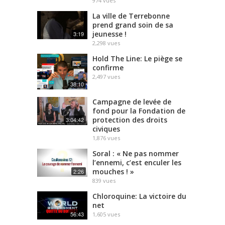
974
vues
La ville de Terrebonne
prend grand soin de sa
jeunesse !
3:19
2,298
vues
Hold The Line: Le piège se
confirme
2,497
vues
38:10
Campagne de levée de
fond pour la Fondation de
protection des droits
3:04:42
civiques
1,876
vues
Soral : « Ne pas nommer
l’ennemi, c’est enculer les
mouches ! »
2:26
839
vues
Chloroquine: La victoire du
net
56:43
1,605
vues