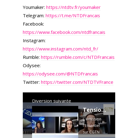
Youmaker:
https://ntdtv.fr/youmaker
Telegram:
https://t.me/NTDFrancais
Facebook:
https://www.facebook.com/ntdfrancais
Instagram:
https://www.instagram.com/ntd_fr/
Rumble:
https://rumble.com/c/NTDFrancais
Odysee:
https://odysee.com/
@NTDFrancais
Twitter:
https://twitter.com/NTDTVFrance
Diversion suivante
Tensions en Ukraine:la crise est-elle entrée dans son deuxième acte?
L'émission
l'Essentiel
sur CGTN