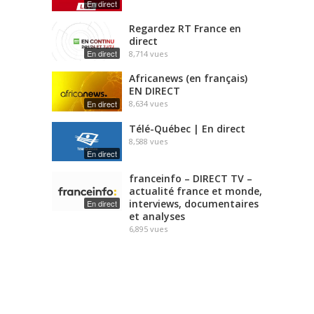
En direct
Regardez RT France en
direct
En direct
8,714
vues
Africanews (en français)
EN DIRECT
En direct
8,634
vues
Télé-Québec | En direct
8,588
vues
En direct
franceinfo – DIRECT TV –
actualité france et monde,
interviews, documentaires
En direct
et analyses
6,895
vues