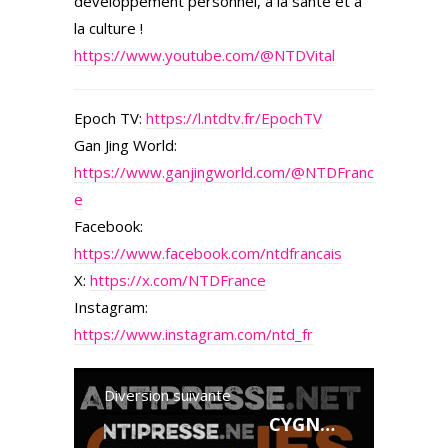
développement personnel, à la santé et à
la culture !
https://www.youtube.com/@NTDVital
Epoch TV:
https://l.ntdtv.fr/EpochTV
Gan Jing World:
https://www.ganjingworld.com/@NTDFranc
e
Facebook:
https://www.facebook.com/ntdfrancais
X:
https://x.com/NTDFrance
Instagram:
https://www.instagram.com/ntd_fr
Diversion suivante
CYGNES NOIRS 27.3.2026 — Le briefing avec Slobodan Despot