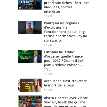
prend aux riches : fortunes
bloquées, sorties
interdites
4
vues
Pourquoi les régimes
d’exclusion ne
fonctionnent pas à long
terme ? Formation Physio
sur rgnr.tv
6
vues
Euthanasie, trafic
d’organe, quelle France
pour 2027 ? Zoom d’été –
Jean-Frédéric Poisson –
TVL
7
vues
Accoucher, c’est traverser
la mort de la peur
8
vues
Bistro Libertés avec Victor
Sinclair, le rebelle qui n’a
peur de rien et se moque