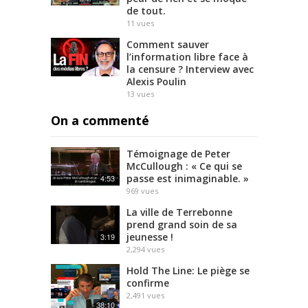
de tout.
11
vues
Comment sauver
l’information libre face à
la censure ? Interview avec
Alexis Poulin
13
vues
On a commenté
Témoignage de Peter
McCullough : « Ce qui se
passe est inimaginable. »
4:53
969
vues
La ville de Terrebonne
prend grand soin de sa
jeunesse !
3:19
2,294
vues
Hold The Line: Le piège se
confirme
2,491
vues
38:10