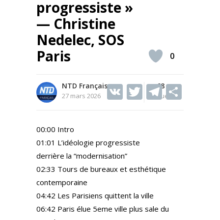
progressiste »
— Christine
Nedelec, SOS
Paris
0
NTD Français
V
T
68
T
S
27 mars 2026
Vues
K
w
el
h
itt
e
ar
00:00 Intro
er
gr
e
01:01 L’idéologie progressiste
a
derrière la “modernisation”
m
02:33 Tours de bureaux et esthétique
contemporaine
04:42 Les Parisiens quittent la ville
06:42 Paris élue 5eme ville plus sale du