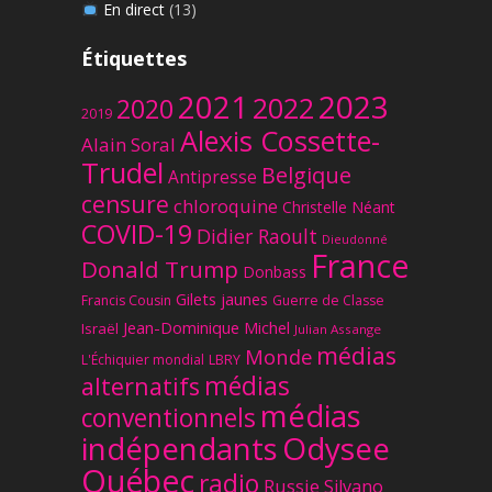
En direct
(13)
Étiquettes
2023
2021
2022
2020
2019
Alexis Cossette-
Alain Soral
Trudel
Belgique
Antipresse
censure
chloroquine
Christelle Néant
COVID-19
Didier Raoult
Dieudonné
France
Donald Trump
Donbass
Gilets jaunes
Francis Cousin
Guerre de Classe
Jean-Dominique Michel
Israël
Julian Assange
médias
Monde
L'Échiquier mondial
LBRY
médias
alternatifs
médias
conventionnels
Odysee
indépendants
Québec
radio
Russie
Silvano