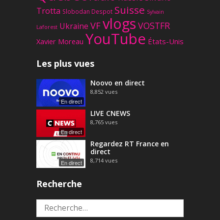
Suisse
Trotta
Slobodan Despot
Sylvain
vlogs
VF
VOSTFR
Ukraine
Laforest
YouTube
Xavier Moreau
États-Unis
Les plus vues
Noovo en direct
8,852
vues
En direct
LIVE CNEWS
8,765
vues
En direct
Regardez RT France en
direct
8,714
vues
En direct
Recherche
Rechercher :