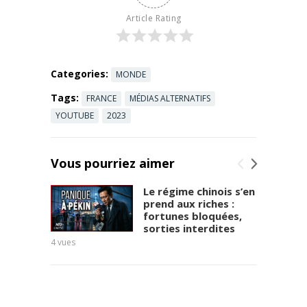
nôtre, et
Article Rating
certaines
idées
comme
“dormir la ...
Categories:
MONDE
Read more
Tags:
FRANCE
MÉDIAS ALTERNATIFS
YOUTUBE
2023
Vous pourriez aimer
Le régime chinois s’en
prend aux riches :
fortunes bloquées,
sorties interdites
4
vues