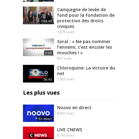
Campagne de levée de
fond pour la Fondation de
protection des droits
3:04:42
civiques
1,873
vues
Soral : « Ne pas nommer
l’ennemi, c’est enculer les
mouches ! »
2:26
837
vues
Chloroquine: La victoire du
net
56:43
1,603
vues
Les plus vues
Noovo en direct
8,852
vues
En direct
LIVE CNEWS
8,765
vues