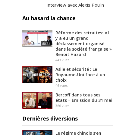
Interview avec Alexis Poulin
Au hasard la chance
Réforme des retraites: « Il
y a eu un grand
déclassement organisé
50:34
dans la société française »
Benoit Hazard
449
vues
Asile et sécurité : Le
Royaume-Uni face à un
choix
46
vues
Bercoff dans tous ses
états – Émission du 31 mai
366
vues
Dernières diversions
Le régime chinois s’en