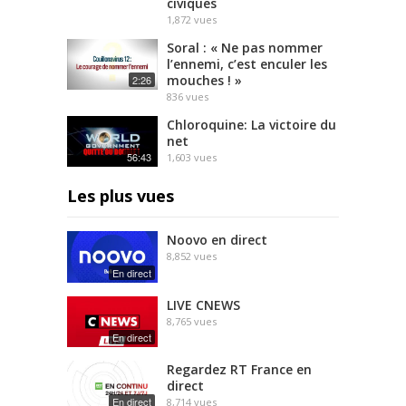
civiques
1,872
vues
Soral : « Ne pas nommer
l’ennemi, c’est enculer les
mouches ! »
2:26
836
vues
Chloroquine: La victoire du
net
56:43
1,603
vues
Les plus vues
Noovo en direct
8,852
vues
En direct
LIVE CNEWS
8,765
vues
En direct
Regardez RT France en
direct
En direct
8,714
vues