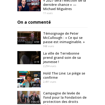
« 2027 sera l’élection de la
dernière chance » —
Michael Miguères
11
vues
On a commenté
Témoignage de Peter
McCullough : « Ce qui se
passe est inimaginable. »
4:53
968
vues
La ville de Terrebonne
prend grand soin de sa
jeunesse !
3:19
2,294
vues
Hold The Line: Le piège se
confirme
2,491
vues
38:10
Campagne de levée de
fond pour la Fondation de
protection des droits
3:04:42