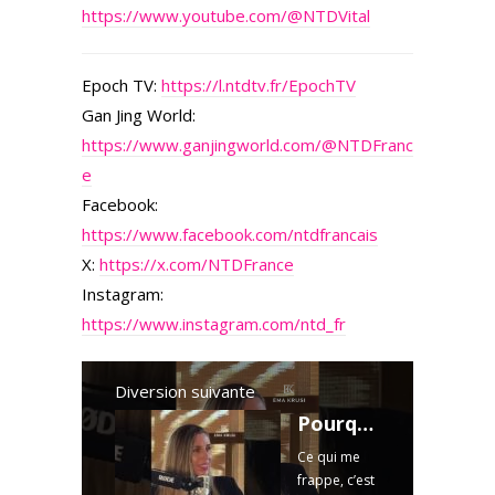
https://www.youtube.com/@NTDVital
Epoch TV:
https://l.ntdtv.fr/EpochTV
Gan Jing World:
https://www.ganjingworld.com/@NTDFranc
e
Facebook:
https://www.facebook.com/ntdfrancais
X:
https://x.com/NTDFrance
Instagram:
https://www.instagram.com/ntd_fr
Diversion suivante
Pourquoi le placenta met encore autant de monde mal à l’aise
Ce qui me
frappe, c’est