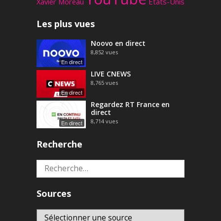
Xavier Moreau
États-Unis
Les plus vues
Noovo en direct
8,852
vues
En direct
LIVE CNEWS
8,765
vues
En direct
Regardez RT France en
direct
8,714
vues
En direct
Recherche
Rechercher :
Sources