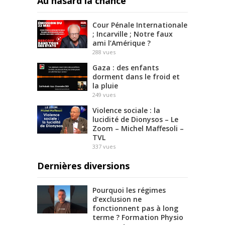
Au hasard la chance
Cour Pénale Internationale
; Incarville ; Notre faux
ami l’Amérique ?
288
vues
Gaza : des enfants
dorment dans le froid et
la pluie
249
vues
Violence sociale : la
lucidité de Dionysos – Le
Zoom – Michel Maffesoli –
TVL
337
vues
Dernières diversions
Pourquoi les régimes
d’exclusion ne
fonctionnent pas à long
terme ? Formation Physio