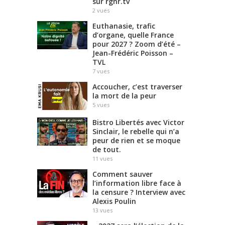
sur rgnr.tv
2
vues
Euthanasie, trafic
d’organe, quelle France
pour 2027 ? Zoom d’été –
Jean-Frédéric Poisson –
TVL
7
vues
Accoucher, c’est traverser
la mort de la peur
5
vues
Bistro Libertés avec Victor
Sinclair, le rebelle qui n’a
peur de rien et se moque
de tout.
11
vues
Comment sauver
l’information libre face à
la censure ? Interview avec
Alexis Poulin
13
vues