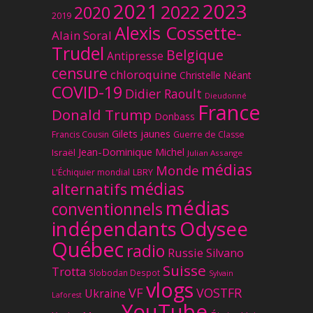
2023
2021
2022
2020
2019
Alexis Cossette-
Alain Soral
Trudel
Belgique
Antipresse
censure
chloroquine
Christelle Néant
COVID-19
Didier Raoult
Dieudonné
France
Donald Trump
Donbass
Gilets jaunes
Francis Cousin
Guerre de Classe
Jean-Dominique Michel
Israël
Julian Assange
médias
Monde
L'Échiquier mondial
LBRY
médias
alternatifs
médias
conventionnels
Odysee
indépendants
Québec
radio
Russie
Silvano
Suisse
Trotta
Slobodan Despot
Sylvain
vlogs
VF
VOSTFR
Ukraine
Laforest
YouTube