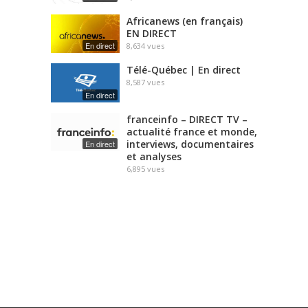
Africanews (en français)
EN DIRECT
En direct
8,634
vues
Télé-Québec | En direct
8,587
vues
En direct
franceinfo – DIRECT TV –
actualité france et monde,
interviews, documentaires
En direct
et analyses
6,895
vues