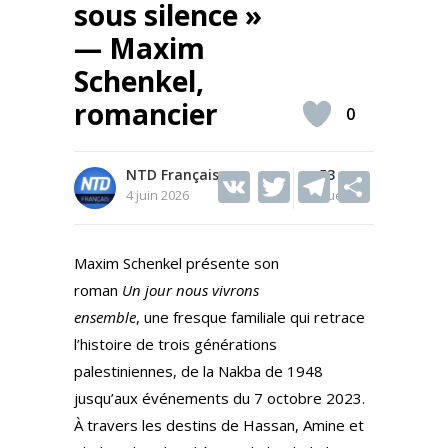
sous silence »
— Maxim
Schenkel,
romancier
0
NTD Français
V
T
53
T
S
4 juin 2026
Vues
K
w
el
h
itt
e
ar
Maxim Schenkel présente son
er
gr
e
roman
Un jour nous vivrons
a
ensemble
, une fresque familiale qui retrace
m
l’histoire de trois générations
palestiniennes, de la Nakba de 1948
jusqu’aux événements du 7 octobre 2023.
À travers les destins de Hassan, Amine et