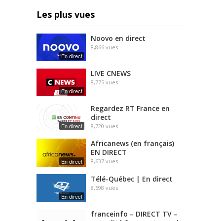
Les plus vues
Noovo en direct
8,866
vues
En direct
LIVE CNEWS
8,775
vues
En direct
Regardez RT France en
direct
En direct
8,720
vues
Africanews (en français)
EN DIRECT
En direct
8,637
vues
Télé-Québec | En direct
8,598
vues
En direct
franceinfo – DIRECT TV –