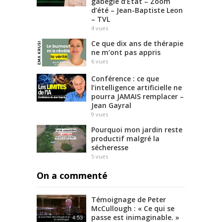
gabegie d’Etat – Zoom
d’été – Jean-Baptiste Leon
– TVL
4
vues
Ce que dix ans de thérapie
ne m’ont pas appris
6
vues
Conférence : ce que
l’intelligence artificielle ne
pourra JAMAIS remplacer –
Jean Gayral
9
vues
Pourquoi mon jardin reste
productif malgré la
sécheresse
5
vues
On a commenté
Témoignage de Peter
McCullough : « Ce qui se
passe est inimaginable. »
4:53