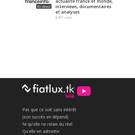
actualité france et monde,
interviews, documentaires
En direct
et analyses
6,901
vues
Pas que ce soit sans intérêt
(son succès en dépend)
Ni qu'elle ne relaie du réel
Qu'elle en admette