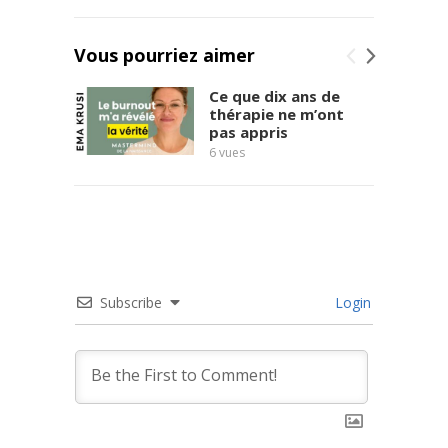
Vous pourriez aimer
Ce que dix ans de
thérapie ne m’ont
pas appris
6
vues
massac
17
vues
Subscribe
Login