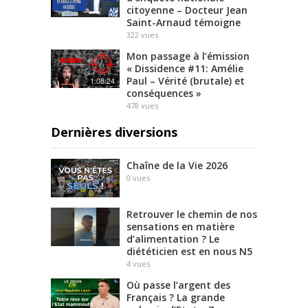
citoyenne – Docteur Jean
Saint-Arnaud témoigne
322
vues
Mon passage à l’émission
« Dissidence #11: Amélie
Paul – Vérité (brutale) et
1:08:24
conséquences »
478
vues
Dernières diversions
Chaîne de la Vie 2026
0
vues
Retrouver le chemin de nos
sensations en matière
d’alimentation ? Le
diététicien est en nous N5
4
vues
Où passe l’argent des
Français ? La grande