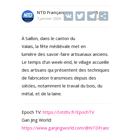
NTD Français
V
T
85
T
S
7 janvier 2026
Vues
K
w
el
h
itt
e
ar
À Saillon, dans le canton du
er
gr
e
Valais, la fête médiévale met en
a
lumière des savoir-faire artisanaux anciens.
m
Le temps d’un week-end, le village accueille
des artisans qui présentent des techniques
de fabrication transmises depuis des
siècles, notamment le travail du bois, du
métal, et de la laine.
Epoch TV:
https://l.ntdtv.fr/EpochTV
Gan Jing World:
https://www.ganjingworld.com/@NTDFranc