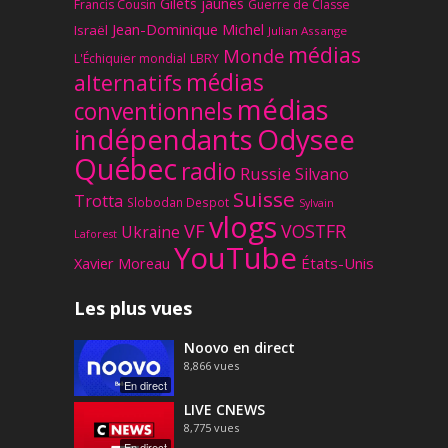
Gilets jaunes
Francis Cousin
Guerre de Classe
Jean-Dominique Michel
Israël
Julian Assange
médias
Monde
L'Échiquier mondial
LBRY
médias
alternatifs
médias
conventionnels
Odysee
indépendants
Québec
radio
Russie
Silvano
Suisse
Trotta
Slobodan Despot
Sylvain
vlogs
VF
VOSTFR
Ukraine
Laforest
YouTube
Xavier Moreau
États-Unis
Les plus vues
Noovo en direct
8,866
vues
En direct
LIVE CNEWS
8,775
vues
En direct