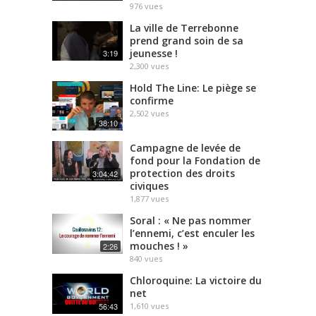
976
vues
La ville de Terrebonne
prend grand soin de sa
jeunesse !
3:19
2,300
vues
Hold The Line: Le piège se
confirme
2,502
vues
38:10
Campagne de levée de
fond pour la Fondation de
protection des droits
3:04:42
civiques
1,877
vues
Soral : « Ne pas nommer
l’ennemi, c’est enculer les
mouches ! »
2:26
840
vues
Chloroquine: La victoire du
net
56:43
1,610
vues