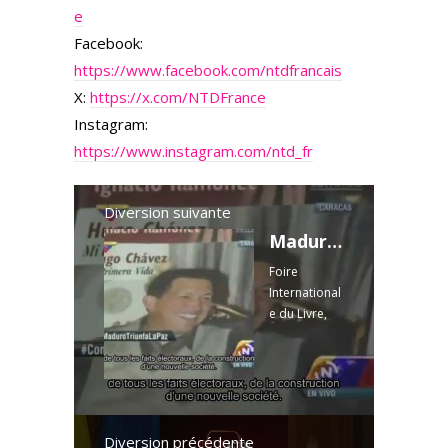
e
Facebook:
https://www.facebook.com/ntdfrancais
X:
https://x.com/NTDFrance
Instagram:
https://www.instagram.com/ntd_fr
Diversion suivante
Maduro et Michel Collon dialoguent à propos de Chávez
Foire
International
e du Livre,
Caracas,
Venezuela,
23 Mars
2014. Pour
commander
le livre "Les 7
Diversion précédente