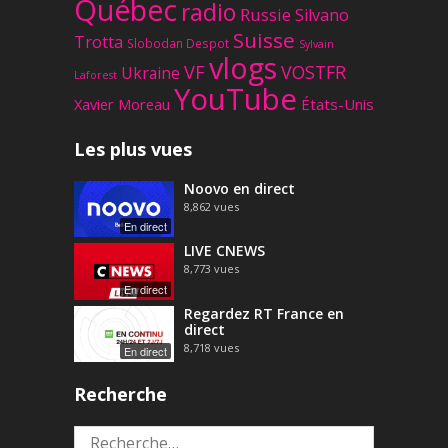
Québec
radio
Russie
Silvano
Suisse
Trotta
Slobodan Despot
Sylvain
vlogs
VF
VOSTFR
Ukraine
Laforest
YouTube
Xavier Moreau
États-Unis
Les plus vues
Noovo en direct
8,862
vues
En direct
LIVE CNEWS
8,773
vues
En direct
Regardez RT France en
direct
8,718
vues
En direct
Recherche
Rechercher :