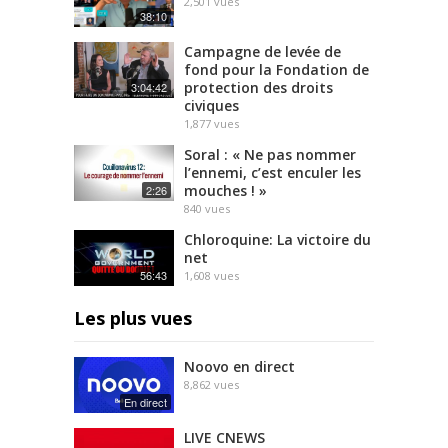
2,501
vues
38:10
Campagne de levée de
fond pour la Fondation de
protection des droits
3:04:42
civiques
1,877
vues
Soral : « Ne pas nommer
l’ennemi, c’est enculer les
mouches ! »
2:26
840
vues
Chloroquine: La victoire du
net
56:43
1,608
vues
Les plus vues
Noovo en direct
8,862
vues
En direct
LIVE CNEWS