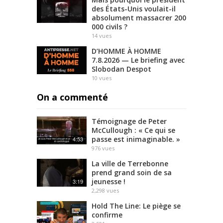
des États-Unis voulait-il
absolument massacrer 200
000 civils ?
14
vues
D’HOMME À HOMME
7.8.2026 — Le briefing avec
Slobodan Despot
10
vues
On a commenté
Témoignage de Peter
McCullough : « Ce qui se
passe est inimaginable. »
4:53
976
vues
La ville de Terrebonne
prend grand soin de sa
jeunesse !
3:19
2,298
vues
Hold The Line: Le piège se
confirme