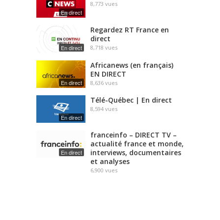
8,773
vues
En direct
Regardez RT France en
direct
En direct
8,718
vues
Africanews (en français)
EN DIRECT
En direct
8,636
vues
Télé-Québec | En direct
8,594
vues
En direct
franceinfo – DIRECT TV –
actualité france et monde,
interviews, documentaires
En direct
et analyses
6,900
vues