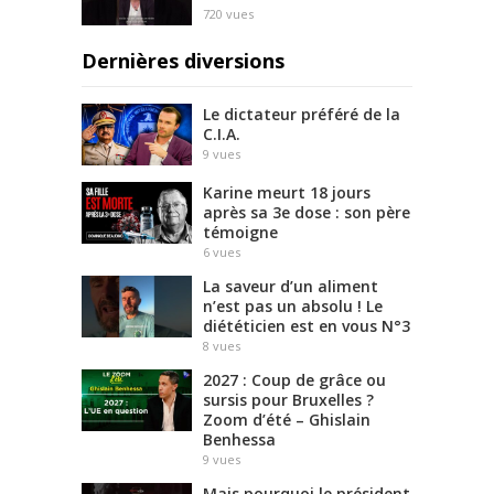
720
vues
Dernières diversions
Le dictateur préféré de la
C.I.A.
9
vues
Karine meurt 18 jours
après sa 3e dose : son père
témoigne
6
vues
La saveur d’un aliment
n’est pas un absolu ! Le
diététicien est en vous N°3
8
vues
2027 : Coup de grâce ou
sursis pour Bruxelles ?
Zoom d’été – Ghislain
Benhessa
9
vues
Mais pourquoi le président