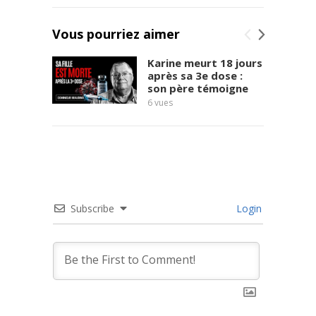
invasion-qui-
a-
Vous pourriez aimer
commence-
par-une-
Karine meurt 18 jours
liberation
...
après sa 3e dose :
son père témoigne
Read more
6
vues
8
vues
Subscribe
Login