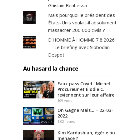
Ghislain Benhessa
Mais pourquoi le président des
États-Unis voulait-il absolument
massacrer 200 000 civils ?
D’HOMME À HOMME 7.8.2026
— Le briefing avec Slobodan
Despot
Au hasard la chance
Faux pass Covid : Michel
Procureur et Élodie C.
reviennent sur leur affaire
109
vues
On Gagne Mais… – 22-03-
2022
2:27:27
1,021
vues
Kim Kardashian, égérie ou
menace ?