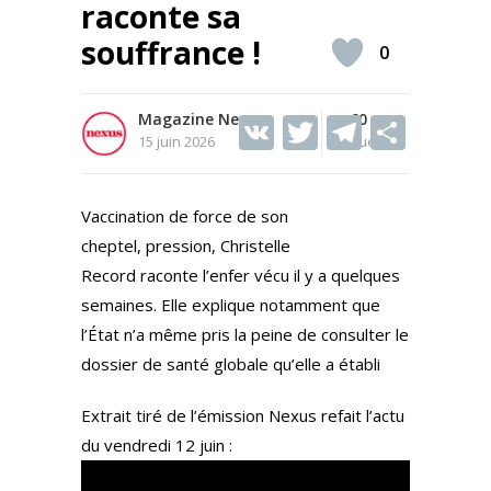
raconte sa
souffrance !
0
Magazine Nexus
V
T
60
T
S
15 juin 2026
Vues
K
w
el
h
itt
e
ar
Vaccination de force de son
er
gr
e
cheptel, pression, Christelle
a
Record raconte l’enfer vécu il y a quelques
m
semaines. Elle explique notamment que
l’État n’a même pris la peine de consulter le
dossier de santé globale qu’elle a établi
Extrait tiré de l’émission Nexus refait l’actu
du vendredi 12 juin :