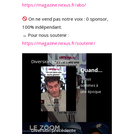
https://magazine.nexus.fr/abo/
On ne vend pas notre voix : 0 sponsor,
100% indépendant.
→ Pour nous soutenir :
https://magazine.nexus.fr/soutenir/
Diversion suivante
Quand le vice se déguise en vertu, tout bascule. Une analyse brutale de notre société.
"Nous
sommes à
une époque
où les gens
qui font à
manger
sainement,
on les traite
de tous les
Diversion précédente