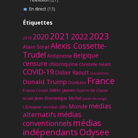
En direct
(13)
Étiquettes
2023
2021
2022
2020
2019
Alexis Cossette-
Alain Soral
Trudel
Belgique
Antipresse
censure
chloroquine
Christelle Néant
COVID-19
Didier Raoult
Dieudonné
France
Donald Trump
Donbass
Gilets jaunes
Francis Cousin
Guerre de Classe
Jean-Dominique Michel
Israël
Julian Assange
médias
Monde
L'Échiquier mondial
LBRY
médias
alternatifs
médias
conventionnels
Odysee
indépendants