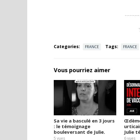
Categories:
Tags:
FRANCE
FRANCE
Vous pourriez aimer
Sa vie a basculé en 3 jours
Œdèmes
: le témoignage
urticai
bouleversant de Julie.
Julie 
5
vues
6
vues