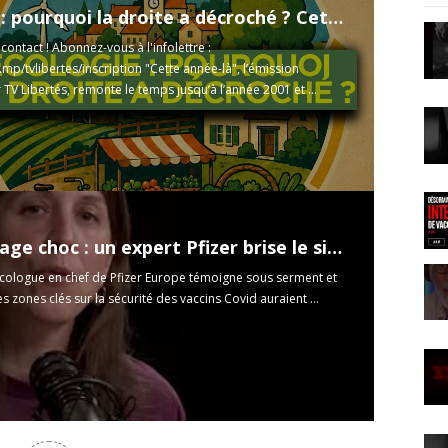
Ecologie : pourquoi la droite a décroché ? Cette année-là - TVL
ontact ! Abonnez-vous à l'infolettre :
i.mp/tvlibertes/inscription
"Cette année-là", l’émission
 TV Libertés, remonte le temps jusqu’à l’année 2001 et ...
Témoignage choc : un expert Pfizer brise le silence sur le vaccin !
icologue en chef de Pfizer Europe témoigne sous serment et
s zones clés sur la sécurité des vaccins Covid auraient ...