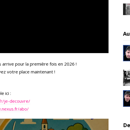
Au
arrive pour la première fois en 2026 !
vez votre place maintenant !
 ici :
fr/je-decouvre/
.nexus.fr/abo/
De