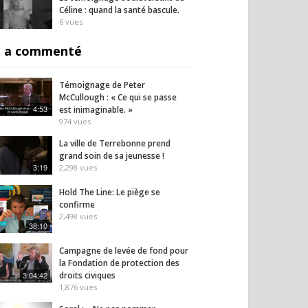
Céline : quand la santé bascule.
6
vues
 a commenté
Témoignage de Peter
McCullough : « Ce qui se passe
4:53
est inimaginable. »
974
vues
La ville de Terrebonne prend
grand soin de sa jeunesse !
3:19
2,298
vues
Hold The Line: Le piège se
confirme
2,498
vues
38:10
Campagne de levée de fond pour
la Fondation de protection des
ons des
Le témoignage
Pourq
3:04:42
droits civiques
toires
bouleversant de Céline :
« de l
1,876
vues
ceutiques : La HAS
quand la santé bascule.
desser
à l’attaque !
est e
6
vues