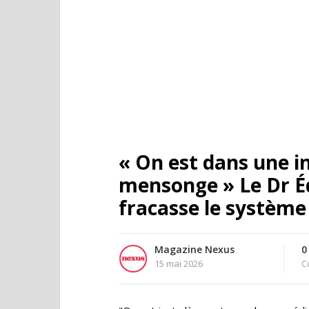
« On est dans une i
mensonge » Le Dr É
fracasse le systèm
Magazine Nexus
0
15 mai 2026
C