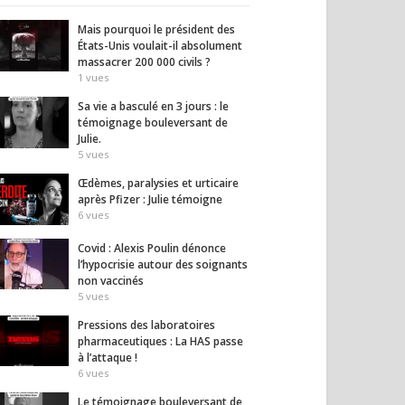
Mais pourquoi le président des
États-Unis voulait-il absolument
massacrer 200 000 civils ?
1
vues
Sa vie a basculé en 3 jours : le
témoignage bouleversant de
Julie.
5
vues
Œdèmes, paralysies et urticaire
après Pfizer : Julie témoigne
6
vues
Covid : Alexis Poulin dénonce
l’hypocrisie autour des soignants
non vaccinés
5
vues
Pressions des laboratoires
pharmaceutiques : La HAS passe
à l’attaque !
6
vues
Le témoignage bouleversant de