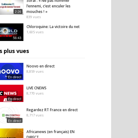
Soral : « Ne pas nommer
5
vues
l’ennemi, c’est enculer les
2:26
mouches ! »
839
vues
Chloroquine: La victoire du net
1,605
vues
56:43
s plus vues
Noovo en direct
8,859
vues
En direct
LIVE CNEWS
8,770
vues
En direct
Regardez RT France en direct
8,717
vues
En direct
Africanews (en français) EN
DIRECT