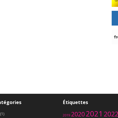
atégories
Étiquettes
2021
202
2020
(1)
2019