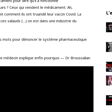
ament pour dire qu’il a fonctionné
er
gr
e
tiques ? Ceux qui vendent le médicament. Ah,
a
L’
oit comment ils ont truandé leur vaccin Covid. La
m
ée ces salauds (…) on est dans une industrie du
as mots pour dénoncer le système pharmaceutique
e médecin explique enfin pourquoi — Dr Broussalian