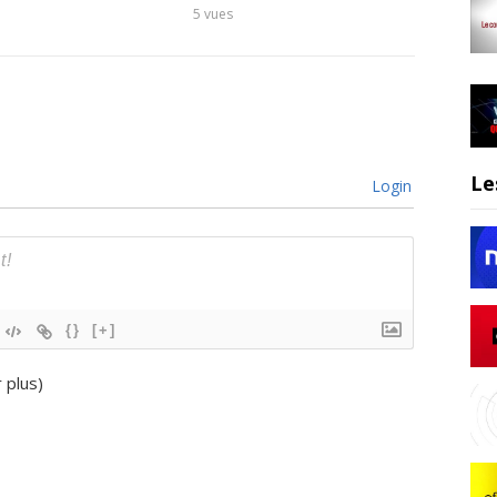
5
vues
6
vues
Le
Login
{}
[+]
r plus
)