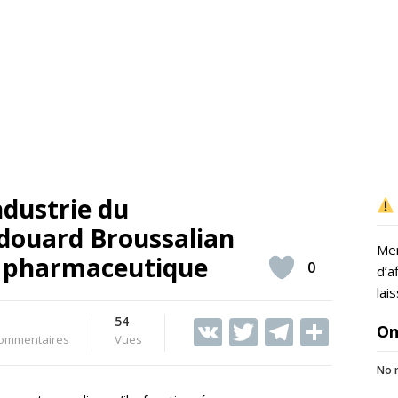
ndustrie du
douard Broussalian
Mer
e pharmaceutique
0
d’a
lai
54
V
T
T
S
On
ommentaires
Vues
K
w
el
h
No r
itt
e
ar