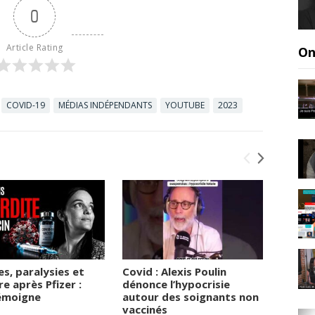
0
Article Rating
On
COVID-19
MÉDIAS INDÉPENDANTS
YOUTUBE
2023
, paralysies et
Covid : Alexis Poulin
Pressi
re après Pfizer :
dénonce l’hypocrisie
labora
témoigne
autour des soignants non
pharma
vaccinés
passe 