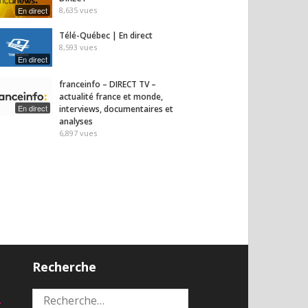
En direct
8,635
vues
Télé-Québec | En direct
8,593
vues
En direct
franceinfo – DIRECT TV –
actualité france et monde,
En direct
interviews, documentaires et
analyses
6,897
vues
Recherche
2
Rechercher :