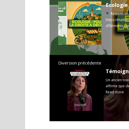
Restons en c
https://mailch
d’Éléments sur
Read more
Diversion précédente
Un ancien tox
affirme que de
Read more