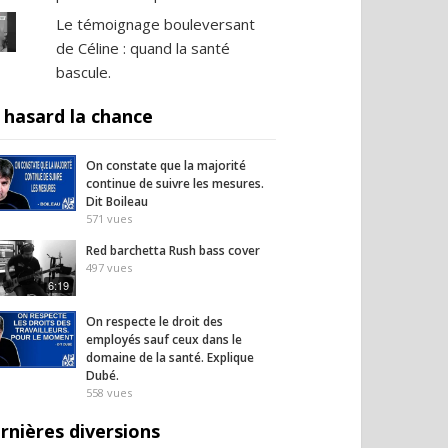
Le témoignage bouleversant
de Céline : quand la santé
bascule.
 hasard la chance
On constate que la majorité
continue de suivre les mesures.
Dit Boileau
571
vues
Red barchetta Rush bass cover
497
vues
6:19
On respecte le droit des
employés sauf ceux dans le
domaine de la santé. Explique
Dubé.
558
vues
rnières diversions