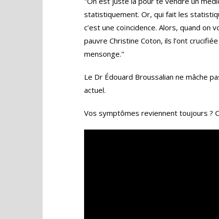
"On est juste là pour te vendre un médic
statistiquement. Or, qui fait les statis
c’est une coïncidence. Alors, quand on v
pauvre Christine Coton, ils l’ont crucifi
mensonge."
Le Dr Édouard Broussalian ne mâche p
actuel.
Vos symptômes reviennent toujours ? C