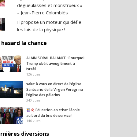
dégueulasses et monstrueux »
– Jean-Pierre Colombiès
Il propose un moteur qui défie
les lois de la physique !
 hasard la chance
ALAIN SORAL BALANCE : Pourquoi
Trump obéit aveuglément à
Israël
126
vues
salut à vous en direct de l’église
Santuario de la Virgen Peregrina
l’église des pèlerins
340
vues
Éducation en crise: l’école
au bord du bris de service!
146
vues
rnières diversions