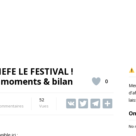
EFE LE FESTIVAL !
s moments & bilan
0
Mer
d’a
52
V
T
T
S
lai
ommentaires
Vues
K
w
el
h
On
itt
e
ar
No r
er
gr
e
ble ici :