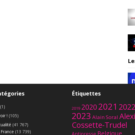
Le
atégories
Étiquettes
2021
202
2020
(1)
2019
2023
Alex
oir !
(105)
Alain Soral
Cossette-Trudel
ualité
(41 767)
France
(13 739)
Belgique
Antipresse