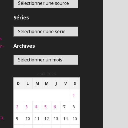
Africanews (en français) EN
DIRECT
En direct
8,634
vues
Séries
Télé-Québec | En direct
8,587
vues
En direct
s
Archives
an-
franceinfo – DIRECT TV –
actualité france et monde,
En direct
interviews, documentaires et
Archives
analyses
6,895
vues
août 2026
D
L
M
M
J
V
S
1
2
3
4
5
6
7
8
ta
9
10
11
12
13
14
15