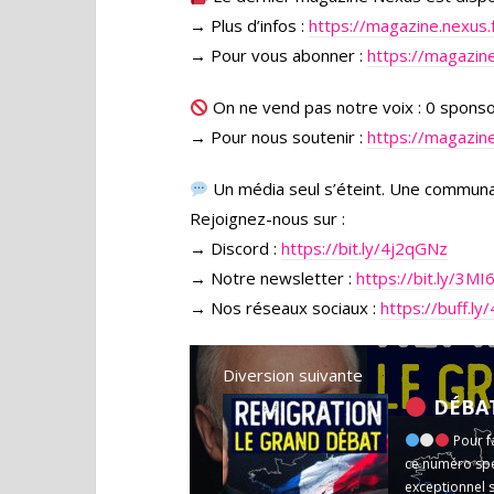
→ Plus d’infos :
https://magazine.nexus.
→ Pour vous abonner :
https://magazine
On ne vend pas notre voix : 0 spons
→ Pour nous soutenir :
https://magazine
Un média seul s’éteint. Une communa
Rejoignez-nous sur :
→ Discord :
https://bit.ly/4j2qGNz
→ Notre newsletter :
https://bit.ly/3M
→ Nos réseaux sociaux :
https://buff.l
Diversion suivante
DÉBAT REMIGRA
Pour f
ce numéro spé
exceptionnel s