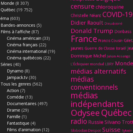
Monde
(8 307)
censure
chloroquine
Québec
(19 752)
COVID-19
Christelle Néant
néma
(603)
Didier Raoult
Dieudonné
Bandes-annonces
(5)
Donald Trump
Donbass
Films à l'affiche
(87)
France
Cinéma américain
(33)
Gilet
Francis Cousin
Cinéma français
(22)
jaunes
Je
Israël
Guerre de Classe
Cinéma international
(19)
Dominique Michel
Julian Assange
Cinéma québécois
(22)
Monde
Séries
(40)
L'Échiquier mondial
LBRY
médias alternatifs
Dynamo
(8)
Jampack.tv
(30)
médias
Tous les genres
(562)
conventionnels
Action
(7)
médias
Comédie
(13)
indépendants
Documentaires
(497)
Québec
Odysee
Drame
(29)
Famille
(1)
radio
Russie
Silvano Trot
Fantastique
(4)
Suisse
Films d'animation
(12)
Slobodan Despot
Sylvain