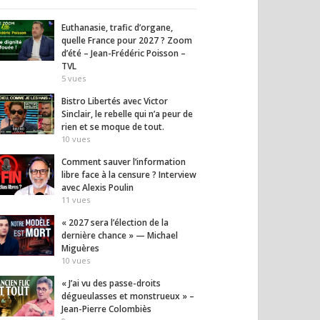
Euthanasie, trafic d’organe,
quelle France pour 2027 ? Zoom
d’été – Jean-Frédéric Poisson –
TVL
5
vues
Bistro Libertés avec Victor
Sinclair, le rebelle qui n’a peur de
rien et se moque de tout.
10
vues
Comment sauver l’information
libre face à la censure ? Interview
avec Alexis Poulin
11
vues
 vu des passe-droits
Il propose un moteur qui
Habita
ulasses et
défie les lois de la
ces er
« 2027 sera l’élection de la
ueux » – Jean-
physique !
de vou
dernière chance » — Michael
 Colombiès
13
vues
10
vues
Miguères
10
vues
« J’ai vu des passe-droits
dégueulasses et monstrueux » –
Jean-Pierre Colombiès