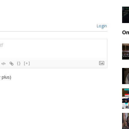
Login
On
{}
[+]
r plus
)