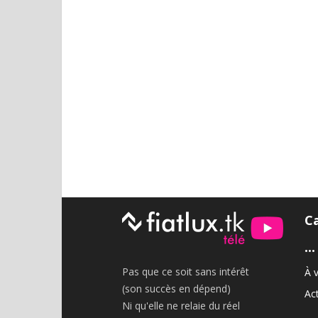
C
•••
Pas que ce soit sans intérêt
À v
(son succès en dépend)
Act
Ni qu'elle ne relaie du réel