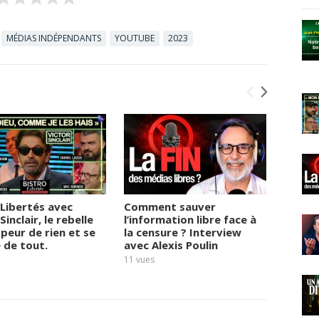
MÉDIAS INDÉPENDANTS
YOUTUBE
2023
 Libertés avec
Comment sauver
« J’ai
Sinclair, le rebelle
l’information libre face à
dégue
 peur de rien et se
la censure ? Interview
monstr
de tout.
avec Alexis Poulin
Pierre
11
vues
9
vues