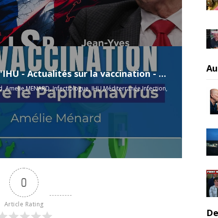
Au
Jeudi de l'IHU - Actualités sur la vaccination - Contre le Papillomavirus
, Amelie MENARD, Infectiologue, IHU Méditerranée Infection,
0
Article Rating
De