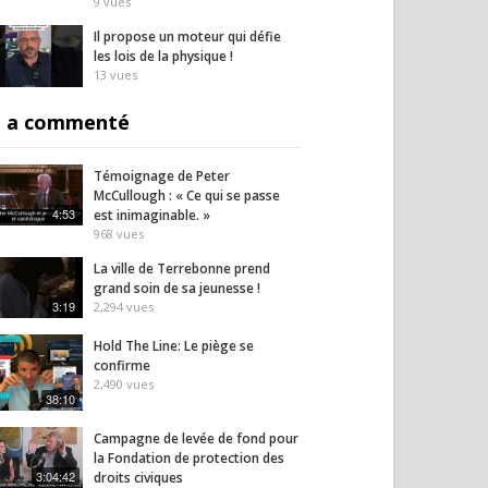
9
vues
Il propose un moteur qui défie
les lois de la physique !
13
vues
 a commenté
Témoignage de Peter
McCullough : « Ce qui se passe
4:53
est inimaginable. »
968
vues
La ville de Terrebonne prend
grand soin de sa jeunesse !
3:19
2,294
vues
Hold The Line: Le piège se
confirme
2,490
vues
38:10
Campagne de levée de fond pour
la Fondation de protection des
3:04:42
droits civiques