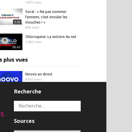
1,872
vues
Soral : « Ne pas nommer
l’ennemi, c’est enculer les
2:26
mouches ! »
836
vues
Chloroquine: La victoire du net
1,602
vues
56:43
s plus vues
Noovo en direct
8,852
vues
En direct
Recherche
LIVE CNEWS
8,765
vues
2
Rechercher :
En direct
is
Regardez RT France en direct
Sources
8,714
vues
En direct