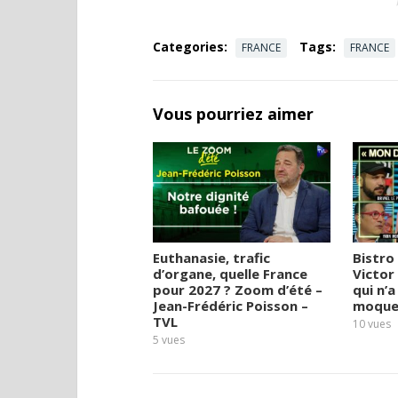
Categories:
Tags:
FRANCE
FRANCE
Vous pourriez aimer
Euthanasie, trafic
Bistro
d’organe, quelle France
Victor 
pour 2027 ? Zoom d’été –
qui n’a
Jean-Frédéric Poisson –
moque 
TVL
10
vues
5
vues