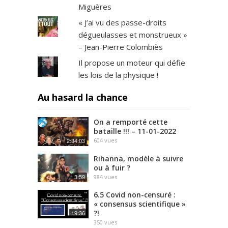
Miguères
« J’ai vu des passe-droits
dégueulasses et monstrueux »
– Jean-Pierre Colombiès
Il propose un moteur qui défie
les lois de la physique !
Au hasard la chance
On a remporté cette
bataille !!! – 11-01-2022
2:34:03
604
vues
Rihanna, modèle à suivre
ou à fuir ?
3:59
984
vues
6.5 Covid non-censuré :
« consensus scientifique »
?!
19:36
350
vues