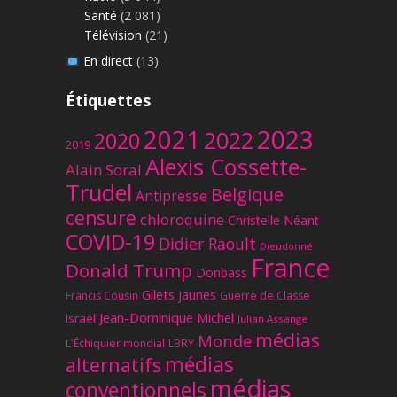
Santé
(2 081)
Télévision
(21)
En direct
(13)
Étiquettes
2023
2021
2022
2020
2019
Alexis Cossette-
Alain Soral
Trudel
Belgique
Antipresse
censure
chloroquine
Christelle Néant
COVID-19
Didier Raoult
Dieudonné
France
Donald Trump
Donbass
Gilets jaunes
Francis Cousin
Guerre de Classe
Jean-Dominique Michel
Israël
Julian Assange
médias
Monde
L'Échiquier mondial
LBRY
médias
alternatifs
médias
conventionnels