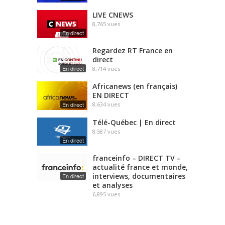
LIVE CNEWS
8,765
vues
En direct
Regardez RT France en
direct
En direct
8,714
vues
Africanews (en français)
EN DIRECT
En direct
8,634
vues
Télé-Québec | En direct
8,587
vues
En direct
franceinfo – DIRECT TV –
actualité france et monde,
interviews, documentaires
En direct
et analyses
6,895
vues