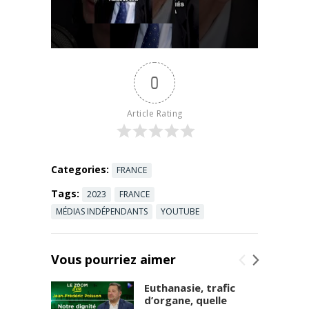
faut que les
Read more
Français
établissent la
relation de
cause à effet
0
entre le
gramme ...
Read more
Article Rating
Categories:
FRANCE
Tags:
2023
FRANCE
MÉDIAS INDÉPENDANTS
YOUTUBE
Vous pourriez aimer
Euthanasie, trafic
d’organe, quelle