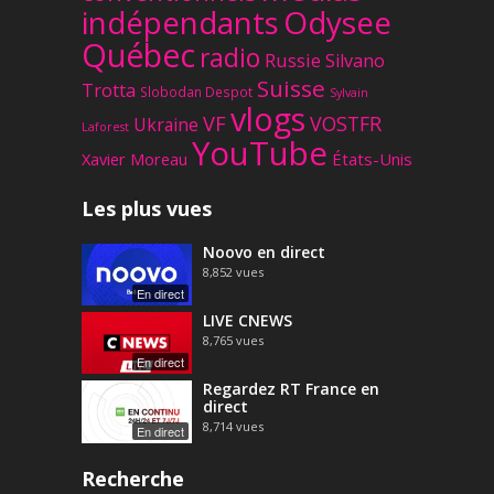
Odysee
indépendants
Québec
radio
Russie
Silvano
Suisse
Trotta
Slobodan Despot
Sylvain
vlogs
VF
VOSTFR
Ukraine
Laforest
YouTube
Xavier Moreau
États-Unis
Les plus vues
Noovo en direct
8,852
vues
En direct
LIVE CNEWS
8,765
vues
En direct
Regardez RT France en
direct
8,714
vues
En direct
Recherche