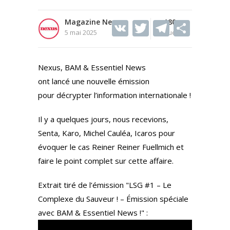
Magazine Nexus
V
T
180
T
S
5 mai 2025
Vues
K
w
el
h
itt
e
ar
Nexus, BAM & Essentiel News
er
gr
e
ont lancé une nouvelle émission
a
pour décrypter l’information internationale !
m
Il y a quelques jours, nous recevions,
Senta, Karo, Michel Cauléa, Icaros pour
évoquer le cas Reiner Reiner Fuellmich et
faire le point complet sur cette affaire.
Extrait tiré de l’émission "LSG #1 – Le
Complexe du Sauveur ! – Émission spéciale
avec BAM & Essentiel News !" :