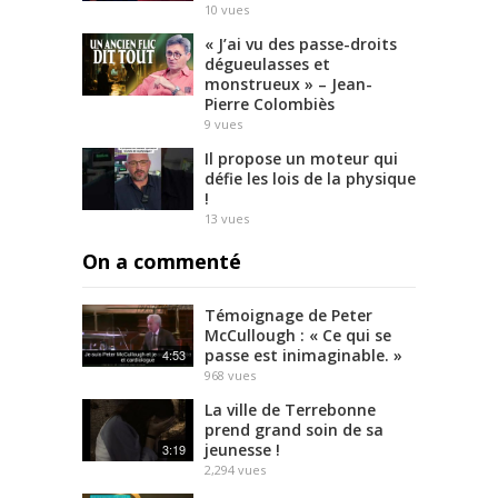
10
vues
« J’ai vu des passe-droits
dégueulasses et
monstrueux » – Jean-
Pierre Colombiès
9
vues
Il propose un moteur qui
défie les lois de la physique
!
13
vues
On a commenté
Témoignage de Peter
McCullough : « Ce qui se
passe est inimaginable. »
4:53
968
vues
La ville de Terrebonne
prend grand soin de sa
jeunesse !
3:19
2,294
vues