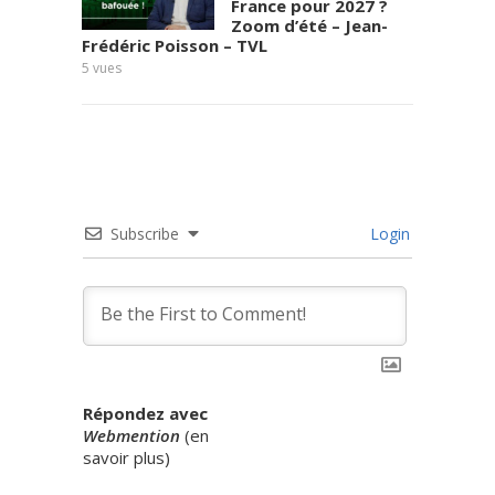
France pour 2027 ?
Zoom d’été – Jean-
Frédéric Poisson – TVL
de tou
5
vues
10
vues
Subscribe
Login
Répondez avec
Webmention
(
en
savoir plus
)