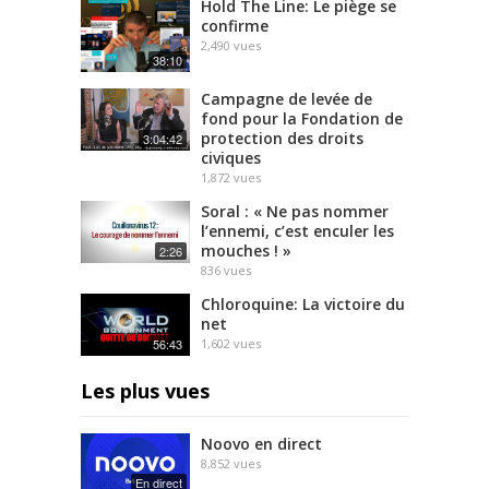
Hold The Line: Le piège se
confirme
2,490
vues
38:10
Campagne de levée de
fond pour la Fondation de
protection des droits
3:04:42
civiques
1,872
vues
Soral : « Ne pas nommer
l’ennemi, c’est enculer les
mouches ! »
2:26
836
vues
Chloroquine: La victoire du
net
56:43
1,602
vues
Les plus vues
Noovo en direct
8,852
vues
En direct