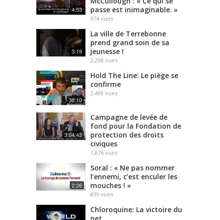
McCullough : « Ce qui se
passe est inimaginable. »
4:53
974
vues
La ville de Terrebonne
prend grand soin de sa
jeunesse !
3:19
2,298
vues
Hold The Line: Le piège se
confirme
2,499
vues
38:10
Campagne de levée de
fond pour la Fondation de
protection des droits
3:04:42
civiques
1,876
vues
Soral : « Ne pas nommer
l’ennemi, c’est enculer les
mouches ! »
2:26
839
vues
Chloroquine: La victoire du
net