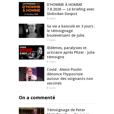
D’HOMME À HOMME
7.8.2026 — Le briefing avec
Slobodan Despot
6
vues
Sa vie a basculé en 3 jours :
le témoignage
bouleversant de Julie.
7
vues
Œdèmes, paralysies et
urticaire après Pfizer : Julie
témoigne
8
vues
Covid : Alexis Poulin
dénonce l’hypocrisie
autour des soignants non
vaccinés
8
vues
On a commenté
Témoignage de Peter