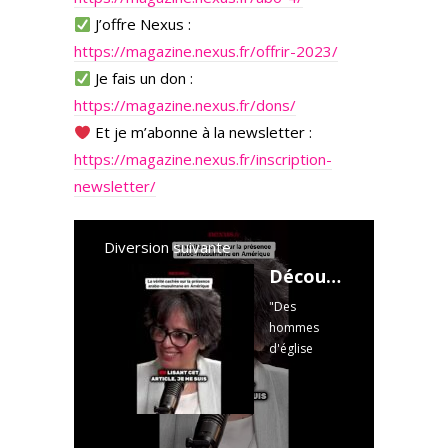
J’offre Nexus :
https://magazine.nexus.fr/offrir-2023/
Je fais un don :
https://magazine.nexus.fr/dons/
Et je m’abonne à la newsletter :
https://magazine.nexus.fr/inscription-
newsletter/
Diversion suivante
Découvrez la vérité cachée sur l'héritage arabo-musulman en Amérique !
"Des
hommes
d'église
américains
ne voulaient
surtout pas
que cette