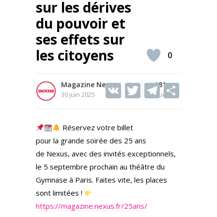
sur les dérives
du pouvoir et
ses effets sur
les citoyens
0
Magazine Nexus
V
T
181
T
S
30 juin 2025
Vues
K
w
el
h
itt
e
ar
Réservez votre billet
er
gr
e
pour la grande soirée des 25 ans
a
de Nexus, avec des invités exceptionnels,
m
le 5 septembre prochain au théâtre du
Gymnase à Paris. Faites vite, les places
sont limitées !
https://magazine.nexus.fr/25ans/