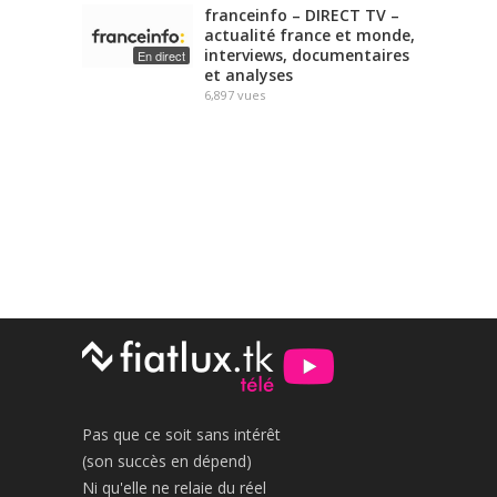
franceinfo – DIRECT TV –
actualité france et monde,
interviews, documentaires
En direct
et analyses
6,897
vues
Pas que ce soit sans intérêt
(son succès en dépend)
Ni qu'elle ne relaie du réel