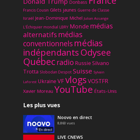
France
Donald Trump
Donbass
Gilets jaunes
Francis Cousin
Guerre de Classe
Jean-Dominique Michel
Israël
Julian Assange
médias
Monde
L'Échiquier mondial
LBRY
médias
alternatifs
médias
conventionnels
Odysee
indépendants
Québec
radio
Russie
Silvano
Suisse
Trotta
Slobodan Despot
Sylvain
vlogs
VF
VOSTFR
Ukraine
Laforest
YouTube
Xavier Moreau
États-Unis
Les plus vues
Noovo en direct
8,860
vues
En direct
LIVE CNEWS