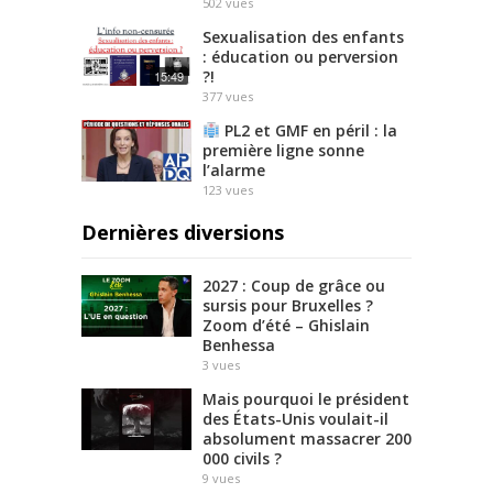
502
vues
Sexualisation des enfants
: éducation ou perversion
?!
15:49
377
vues
PL2 et GMF en péril : la
première ligne sonne
l’alarme
123
vues
Dernières diversions
2027 : Coup de grâce ou
sursis pour Bruxelles ?
Zoom d’été – Ghislain
Benhessa
3
vues
Mais pourquoi le président
des États-Unis voulait-il
absolument massacrer 200
000 civils ?
9
vues