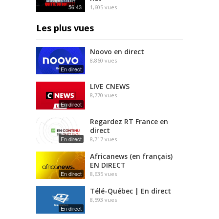
56:43
1,605
vues
Les plus vues
Noovo en direct
8,860
vues
En direct
LIVE CNEWS
8,770
vues
En direct
Regardez RT France en
direct
En direct
8,717
vues
Africanews (en français)
EN DIRECT
En direct
8,635
vues
Télé-Québec | En direct
8,593
vues
En direct