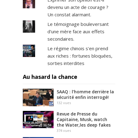
devenu un acte de courage ?
Un constat alarmant.
Le témoignage bouleversant
d'une mère face aux effets
secondaires.
Le régime chinois s'en prend
aux riches : fortunes bloquées,
sorties interdites
Au hasard la chance
SAAQ : l’homme derrière la
sécurité enfin interrogé!
132
vues
Revue de Presse du
Capitaine, Musk, watch
the Water,les deep fakes
36:54
374
vues