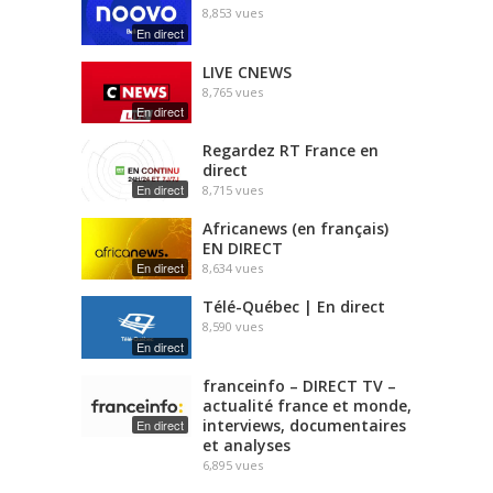
8,853
vues
En direct
LIVE CNEWS
8,765
vues
En direct
Regardez RT France en
direct
En direct
8,715
vues
Africanews (en français)
EN DIRECT
En direct
8,634
vues
Télé-Québec | En direct
8,590
vues
En direct
franceinfo – DIRECT TV –
actualité france et monde,
interviews, documentaires
En direct
et analyses
6,895
vues