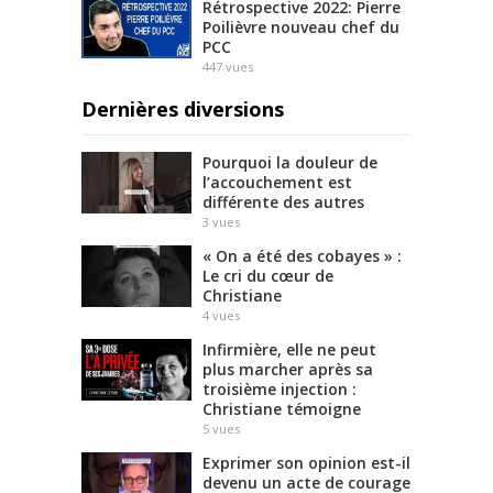
Rétrospective 2022: Pierre
Poilièvre nouveau chef du
PCC
447
vues
Dernières diversions
Pourquoi la douleur de
l’accouchement est
différente des autres
3
vues
« On a été des cobayes » :
Le cri du cœur de
Christiane
4
vues
Infirmière, elle ne peut
plus marcher après sa
troisième injection :
Christiane témoigne
5
vues
Exprimer son opinion est-il
devenu un acte de courage