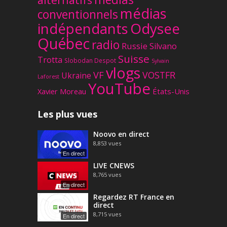
médias
conventionnels
Odysee
indépendants
Québec
radio
Russie
Silvano
Suisse
Trotta
Slobodan Despot
Sylvain
vlogs
VF
VOSTFR
Ukraine
Laforest
YouTube
Xavier Moreau
États-Unis
Les plus vues
Noovo en direct
8,853
vues
En direct
LIVE CNEWS
8,765
vues
En direct
Regardez RT France en
direct
8,715
vues
En direct