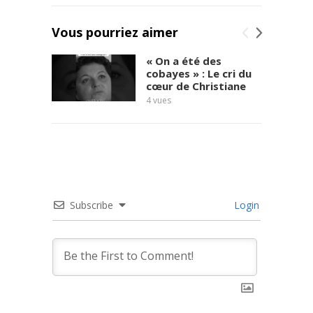
Vous pourriez aimer
« On a été des
cobayes » : Le cri du
cœur de Christiane
4
vues
témoi
5
vues
Subscribe
Login