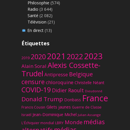
Philosophie
(574)
Radio
(3 644)
Santé
(2 082)
Télévision
(21)
En direct
(13)
Étiquettes
2023
2021
2022
2020
2019
Alexis Cossette-
Alain Soral
Trudel
Belgique
Antipresse
censure
chloroquine
Christelle Néant
COVID-19
Didier Raoult
Dieudonné
France
Donald Trump
Donbass
Gilets jaunes
Francis Cousin
Guerre de Classe
Jean-Dominique Michel
Israël
Julian Assange
médias
Monde
L'Échiquier mondial
LBRY
médias
alternatifs