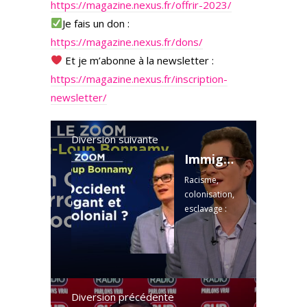
https://magazine.nexus.fr/offrir-2023/
Je fais un don :
https://magazine.nexus.fr/dons/
Et je m’abonne à la newsletter :
https://magazine.nexus.fr/inscription-
newsletter/
Diversion suivante
Immigration : une idéologie meurtrière ? - Le Zoom - Jean-Loup Bonnamy - TVL
Racisme,
colonisation,
esclavage :
l'Occident,
névrosé,
s'accuse
encore et
toujours de
tous les
Diversion précédente