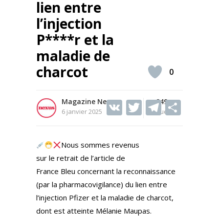
lien entre
l’injection
P****r et la
maladie de
charcot
0
Magazine Nexus
V
T
249
T
S
6 janvier 2025
Vues
K
w
el
h
itt
e
ar
Nous sommes revenus
er
gr
e
sur le retrait de l’article de
a
France Bleu concernant la reconnaissance
m
(par la pharmacovigilance) du lien entre
l’injection Pfizer et la maladie de charcot,
dont est atteinte Mélanie Maupas.