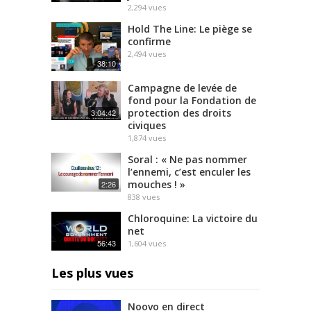
2,294
vues
Hold The Line: Le piège se
confirme
2,494
vues
38:10
Campagne de levée de
fond pour la Fondation de
protection des droits
3:04:42
civiques
1,874
vues
Soral : « Ne pas nommer
l’ennemi, c’est enculer les
mouches ! »
2:26
838
vues
Chloroquine: La victoire du
net
56:43
1,604
vues
Les plus vues
Noovo en direct