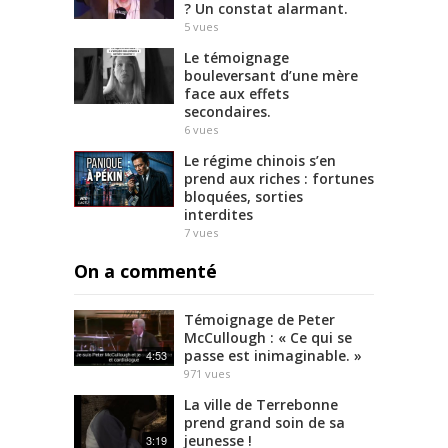
? Un constat alarmant.
5
vues
Le témoignage
bouleversant d’une mère
face aux effets
secondaires.
6
vues
Le régime chinois s’en
prend aux riches : fortunes
bloquées, sorties
interdites
7
vues
On a commenté
Témoignage de Peter
McCullough : « Ce qui se
passe est inimaginable. »
4:53
971
vues
La ville de Terrebonne
prend grand soin de sa
jeunesse !
3:19