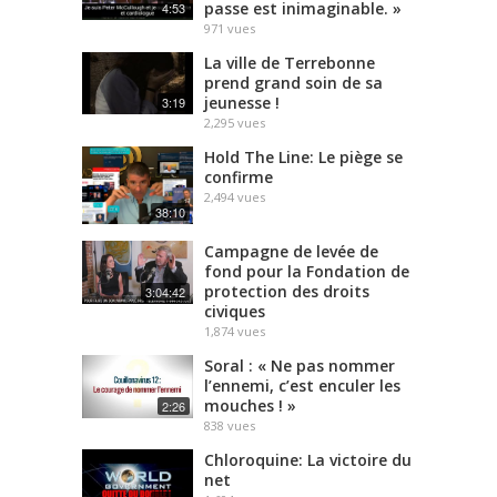
passe est inimaginable. »
4:53
971
vues
La ville de Terrebonne
prend grand soin de sa
jeunesse !
3:19
2,295
vues
Hold The Line: Le piège se
confirme
2,494
vues
38:10
Campagne de levée de
fond pour la Fondation de
protection des droits
3:04:42
civiques
1,874
vues
Soral : « Ne pas nommer
l’ennemi, c’est enculer les
mouches ! »
2:26
838
vues
Chloroquine: La victoire du
net