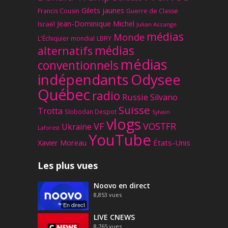
Gilets jaunes
Francis Cousin
Guerre de Classe
Jean-Dominique Michel
Israël
Julian Assange
médias
Monde
L'Échiquier mondial
LBRY
médias
alternatifs
médias
conventionnels
Odysee
indépendants
Québec
radio
Russie
Silvano
Suisse
Trotta
Slobodan Despot
Sylvain
vlogs
VF
VOSTFR
Ukraine
Laforest
YouTube
Xavier Moreau
États-Unis
Les plus vues
Noovo en direct
8,853
vues
En direct
LIVE CNEWS
8,765
vues