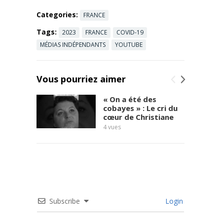
Categories:
FRANCE
Tags:
2023
FRANCE
COVID-19
MÉDIAS INDÉPENDANTS
YOUTUBE
Vous pourriez aimer
« On a été des
cobayes » : Le cri du
cœur de Christiane
4
vues
témoi
5
vues
Subscribe
Login