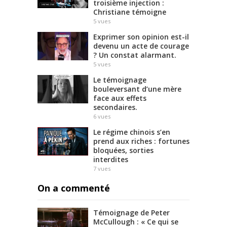
troisième injection :
Christiane témoigne
5
vues
Exprimer son opinion est-il
devenu un acte de courage
? Un constat alarmant.
5
vues
Le témoignage
bouleversant d’une mère
face aux effets
secondaires.
6
vues
Le régime chinois s’en
prend aux riches : fortunes
bloquées, sorties
interdites
7
vues
On a commenté
Témoignage de Peter
McCullough : « Ce qui se