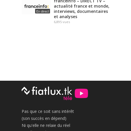
franceinfo – DIRECT TV –
actualité france et monde,
interviews, documentaires
En direct
et analyses
6,895
vues
Pas que ce soit sans intérêt
(son succès en dépend)
Ni qu'elle ne relaie du réel