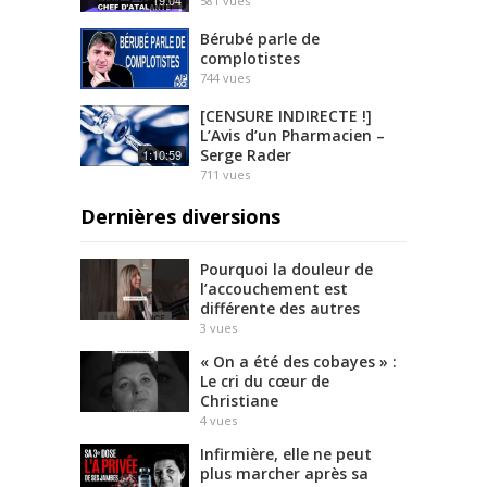
581
vues
Bérubé parle de
complotistes
744
vues
[CENSURE INDIRECTE !]
L’Avis d’un Pharmacien –
Serge Rader
1:10:59
711
vues
Dernières diversions
Pourquoi la douleur de
l’accouchement est
différente des autres
3
vues
« On a été des cobayes » :
Le cri du cœur de
Christiane
4
vues
Infirmière, elle ne peut
plus marcher après sa