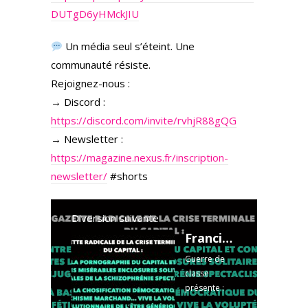
DUTgD6yHMckJIU
Un média seul s’éteint. Une
communauté résiste.
Rejoignez-nous :
→ Discord :
https://discord.com/invite/rvhjR88gQG
→ Newsletter :
https://magazine.nexus.fr/inscription-
newsletter/
#shorts
Diversion suivante
Francis Cousin : Gazette radicale de la crise terminale du Capital - Août 2025
Guerre de
classe
présente :
GAZETTE