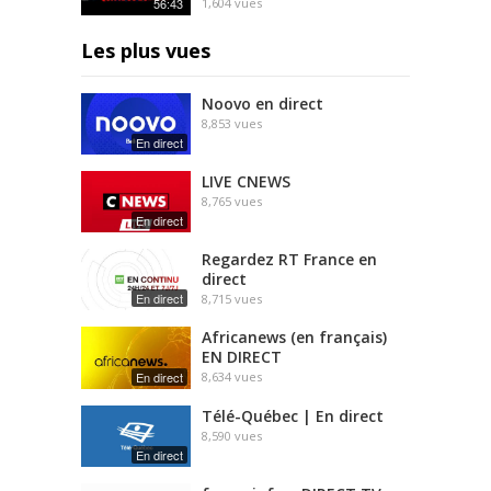
56:43
1,604
vues
Les plus vues
Noovo en direct
8,853
vues
En direct
LIVE CNEWS
8,765
vues
En direct
Regardez RT France en
direct
En direct
8,715
vues
Africanews (en français)
EN DIRECT
En direct
8,634
vues
Télé-Québec | En direct
8,590
vues
En direct