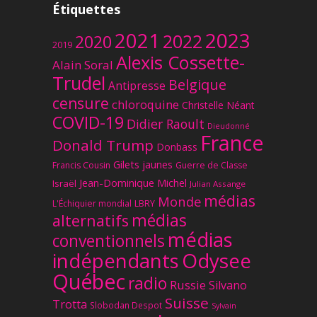
Étiquettes
2023
2021
2022
2020
2019
Alexis Cossette-
Alain Soral
Trudel
Belgique
Antipresse
censure
chloroquine
Christelle Néant
COVID-19
Didier Raoult
Dieudonné
France
Donald Trump
Donbass
Gilets jaunes
Francis Cousin
Guerre de Classe
Jean-Dominique Michel
Israël
Julian Assange
médias
Monde
L'Échiquier mondial
LBRY
médias
alternatifs
médias
conventionnels
Odysee
indépendants
Québec
radio
Russie
Silvano
Suisse
Trotta
Slobodan Despot
Sylvain