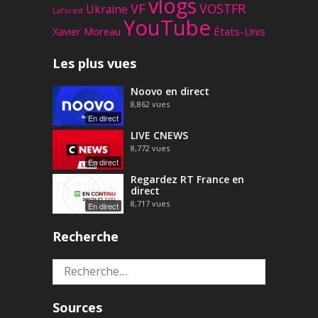
vlogs
VF
VOSTFR
Ukraine
Laforest
YouTube
Xavier Moreau
États-Unis
Les plus vues
Noovo en direct
8,862
vues
En direct
LIVE CNEWS
8,772
vues
En direct
Regardez RT France en
direct
8,717
vues
En direct
Recherche
Rechercher :
Sources