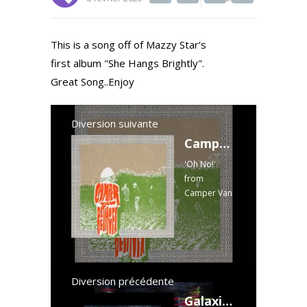
K
w
el
h
itt
e
ar
This is a song off of Mazzy Star’s
er
gr
e
first album "She Hangs Brightly".
a
Great Song..Enjoy
m
Diversion suivante
Camper Van Beethoven - Oh No!
'Oh No!'
from
Camper Van
Beethoven's
1985 album
'Telephone
Free
Landslide
Victory'. Buy
Diversion précédente
'Telephone
Galaxie - Phénoménal