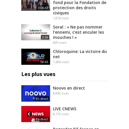
fond pour la Fondation de
protection des droits
3:04:42
civiques
1,876
vues
Soral : « Ne pas nommer
l’ennemi, c’est enculer les
mouches ! »
2:26
839
vues
Chloroquine: La victoire du
net
56:43
1,606
vues
Les plus vues
Noovo en direct
8,862
vues
En direct
LIVE CNEWS
8,772
vues
En direct