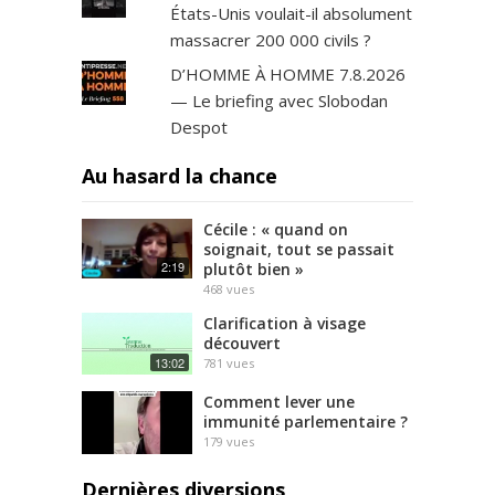
États-Unis voulait-il absolument
massacrer 200 000 civils ?
D’HOMME À HOMME 7.8.2026
— Le briefing avec Slobodan
Despot
Au hasard la chance
Cécile : « quand on
soignait, tout se passait
2:19
plutôt bien »
468
vues
Clarification à visage
découvert
13:02
781
vues
Comment lever une
immunité parlementaire ?
179
vues
Dernières diversions