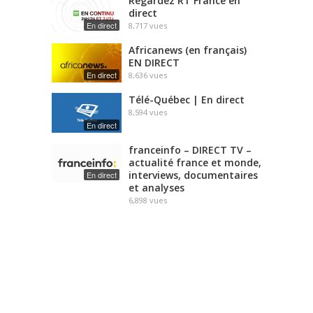
Regardez RT France en
direct
En direct
8,717
vues
Africanews (en français)
EN DIRECT
En direct
8,636
vues
Télé-Québec | En direct
8,594
vues
En direct
franceinfo – DIRECT TV –
actualité france et monde,
interviews, documentaires
En direct
et analyses
6,898
vues