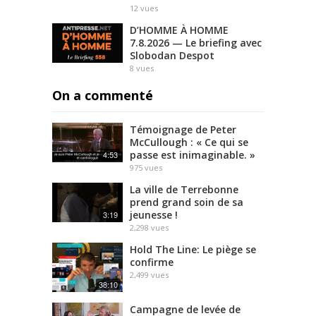
12
vues
D’HOMME À HOMME
7.8.2026 — Le briefing avec
Slobodan Despot
8
vues
On a commenté
Témoignage de Peter
McCullough : « Ce qui se
passe est inimaginable. »
4:53
975
vues
La ville de Terrebonne
prend grand soin de sa
jeunesse !
3:19
2,298
vues
Hold The Line: Le piège se
confirme
2,499
vues
38:10
Campagne de levée de