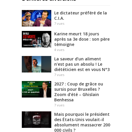
Le dictateur préféré de la
C.I.A.
7
vues
Karine meurt 18 jours
après sa 3e dose : son père
témoigne
4
vues
La saveur d’un aliment
n’est pas un absolu ! Le
diététicien est en vous N°3
7
vues
2027 : Coup de grâce ou
sursis pour Bruxelles ?
Zoom d’été – Ghislain
Benhessa
7
vues
Mais pourquoi le président
des États-Unis voulait-il
absolument massacrer 200
000 civils ?