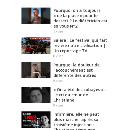
Pourquoi on a toujours
« de la place » pour le
dessert ? Le diététicien est
en vous N°2
5
vues
Salera : Le festival qui fait
revivre notre civilisation |
Un reportage TVL
8
vues
Pourquoi la douleur de
l’accouchement est
différente des autres
9
vues
« On a été des cobayes » :
Le cri du cœur de
Christiane
8
vues
Infirmière, elle ne peut
plus marcher après sa
troisième injection :
Christiane témoigne