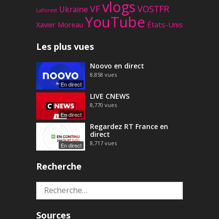
vlogs
VF
VOSTFR
Ukraine
Laforest
YouTube
Xavier Moreau
États-Unis
Les plus vues
Noovo en direct
8,858
vues
En direct
LIVE CNEWS
8,770
vues
En direct
Regardez RT France en
direct
8,717
vues
En direct
Recherche
Rechercher :
Sources