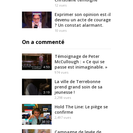
12
vues
Exprimer son opinion est-il
devenu un acte de courage
? Un constat alarmant.
10
vues
On a commenté
Témoignage de Peter
McCullough : « Ce qui se
passe est inimaginable. »
4:53
974
vues
La ville de Terrebonne
prend grand soin de sa
jeunesse !
3:19
2,298
vues
Hold The Line: Le piège se
confirme
2,497
vues
38:10
Campagne de levée de