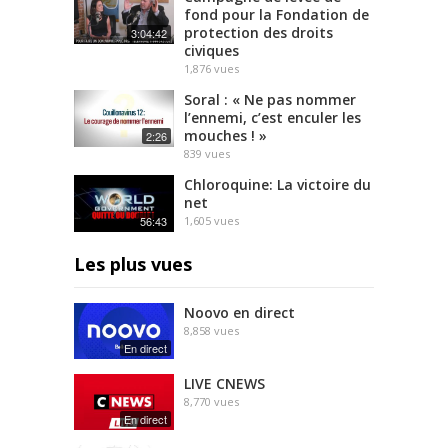
fond pour la Fondation de
protection des droits
3:04:42
civiques
1,876
vues
Soral : « Ne pas nommer
l’ennemi, c’est enculer les
mouches ! »
2:26
839
vues
Chloroquine: La victoire du
net
56:43
1,605
vues
Les plus vues
Noovo en direct
8,858
vues
En direct
LIVE CNEWS
8,770
vues
En direct