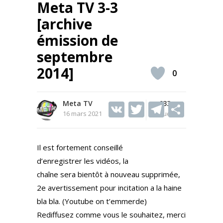
Meta TV 3-3
[archive
émission de
septembre
2014]
0
Meta TV
V
T
633
T
S
16 mars 2021
Vues
K
w
el
h
itt
e
ar
Il est fortement conseillé
er
gr
e
d’enregistrer les vidéos, la
a
chaîne sera bientôt à nouveau supprimée,
m
2e avertissement pour incitation a la haine
bla bla. (Youtube on t’emmerde)
Rediffusez comme vous le souhaitez, merci