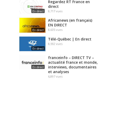
Regardez RT France en
direct
En direct
8,717
vues
Africanews (en français)
EN DIRECT
En direct
8,635
vues
Télé-Québec | En direct
8,592
vues
En direct
franceinfo – DIRECT TV –
actualité france et monde,
interviews, documentaires
En direct
et analyses
6,897
vues