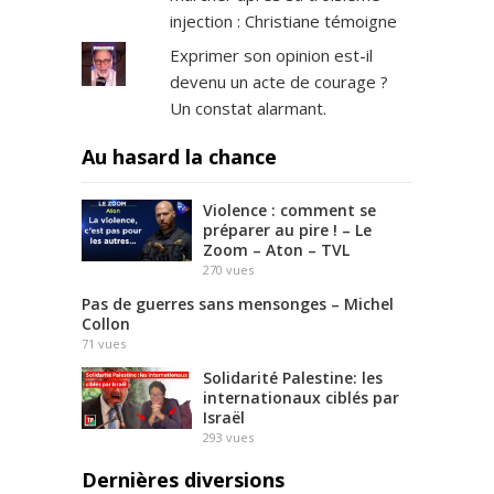
injection : Christiane témoigne
Exprimer son opinion est-il
devenu un acte de courage ?
Un constat alarmant.
Au hasard la chance
Violence : comment se
préparer au pire ! – Le
Zoom – Aton – TVL
270
vues
Pas de guerres sans mensonges – Michel
Collon
71
vues
Solidarité Palestine: les
internationaux ciblés par
Israël
293
vues
Dernières diversions