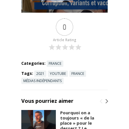
le droit
en ligne de
d'être
Youssef
intelligents !
Hindi ...
Read
Pr Didier
more
0
Raoult,
Directeur de
l'IHU
Article Rating
Méditerrané
e Infection
Liens les
articles cités
Categories:
FRANCE
...
Read more
Tags:
2021
YOUTUBE
FRANCE
MÉDIAS INDÉPENDANTS
Vous pourriez aimer
Pourquoi on a
toujours « de la
place » pour le
dessert ? Le