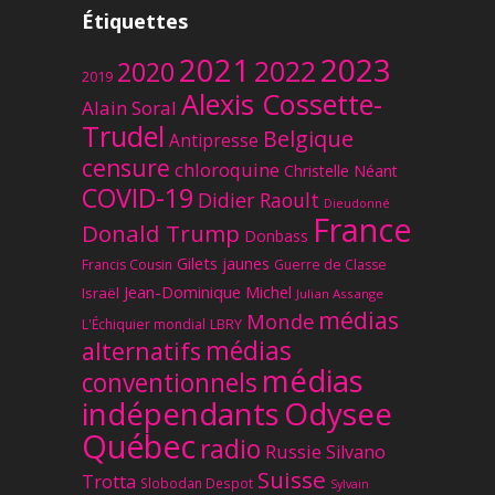
Étiquettes
2023
2021
2022
2020
2019
Alexis Cossette-
Alain Soral
Trudel
Belgique
Antipresse
censure
chloroquine
Christelle Néant
COVID-19
Didier Raoult
Dieudonné
France
Donald Trump
Donbass
Gilets jaunes
Francis Cousin
Guerre de Classe
Jean-Dominique Michel
Israël
Julian Assange
médias
Monde
L'Échiquier mondial
LBRY
médias
alternatifs
médias
conventionnels
Odysee
indépendants
Québec
radio
Russie
Silvano
Suisse
Trotta
Slobodan Despot
Sylvain