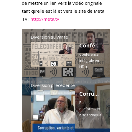
de mettre un lien vers la vidéo originale
tant qu’elle est là et vers le site de Meta
TV :
http://meta.tv
Diversion suivante
Conférence en ligne de Youssef Hindi – Questions/Réponses
Conférence
intégrale en
HD +
Interview de
Youssef
Diversion précédente
Hindi en
VOD sur
Corruption, variants et vaccins
Kontre
Bulletin
Kulture :
d'informatio
Partie
n scientifique
questions/ré
de l'IHU -
ponses de la
Nous avons
conférence