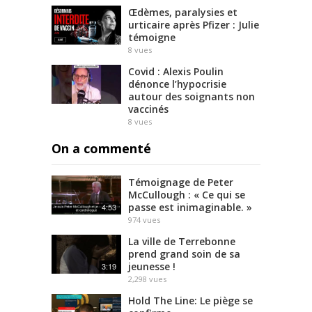
Œdèmes, paralysies et
urticaire après Pfizer : Julie
témoigne
8
vues
Covid : Alexis Poulin
dénonce l’hypocrisie
autour des soignants non
vaccinés
8
vues
On a commenté
Témoignage de Peter
McCullough : « Ce qui se
passe est inimaginable. »
4:53
974
vues
La ville de Terrebonne
prend grand soin de sa
jeunesse !
3:19
2,298
vues
Hold The Line: Le piège se