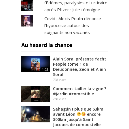
Œdèmes, paralysies et urticaire
après Pfizer : Julie témoigne
Covid : Alexis Poulin dénonce
l'hypocrisie autour des
soignants non vaccinés
Au hasard la chance
Alain Soral présente Yacht
People tome 1 de
Dieudonnée, Zéon et Alain
1:02
Soral
728
vues
Comment tailler la vigne ?
#jardin #comestible
268
vues
Sahagún ! plus que 63km
avant Léon
encore
300km jusqu’à Saint
Jacques de compostelle