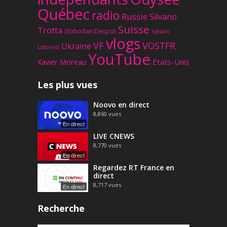
Québec
radio
Russie
Silvano
Suisse
Trotta
Slobodan Despot
Sylvain
vlogs
VF
VOSTFR
Ukraine
Laforest
YouTube
Xavier Moreau
États-Unis
Les plus vues
Noovo en direct
8,860
vues
En direct
LIVE CNEWS
8,770
vues
En direct
Regardez RT France en
direct
8,717
vues
En direct
Recherche