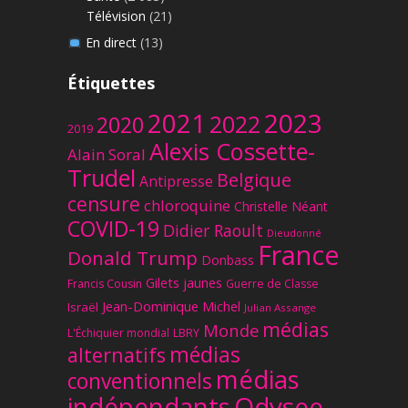
Télévision
(21)
En direct
(13)
Étiquettes
2023
2021
2022
2020
2019
Alexis Cossette-
Alain Soral
Trudel
Belgique
Antipresse
censure
chloroquine
Christelle Néant
COVID-19
Didier Raoult
Dieudonné
France
Donald Trump
Donbass
Gilets jaunes
Francis Cousin
Guerre de Classe
Jean-Dominique Michel
Israël
Julian Assange
médias
Monde
L'Échiquier mondial
LBRY
médias
alternatifs
médias
conventionnels
Odysee
indépendants