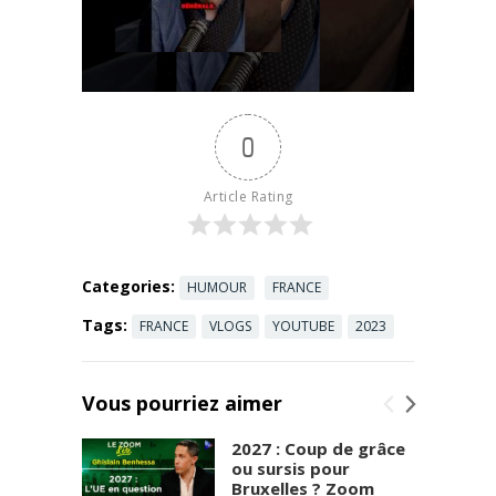
motivations
agence
dans
sanitaire a
l'écriture de
sorti ...
Read
ce livre est
more
de donner
une voix aux
0
sans-voix.
Les
Palestiniens
Article Rating
sont en train
de mourir ...
Read more
Categories:
HUMOUR
FRANCE
Tags:
FRANCE
VLOGS
YOUTUBE
2023
Vous pourriez aimer
2027 : Coup de grâce
ou sursis pour
Bruxelles ? Zoom