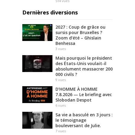
514
vues
Dernières diversions
2027 : Coup de grâce ou
sursis pour Bruxelles ?
Zoom d’été – Ghislain
Benhessa
3
vues
Mais pourquoi le président
des États-Unis voulait-il
absolument massacrer 200
000 civils ?
9
vues
D’HOMME À HOMME
7.8.2026 — Le briefing avec
Slobodan Despot
6
vues
Sa vie a basculé en 3 jours :
le témoignage
bouleversant de Julie.
7
vues