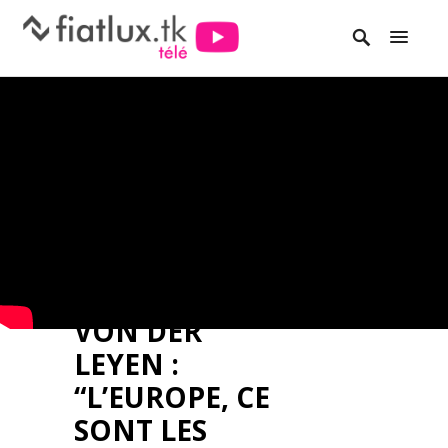
VON DER
LEYEN :
“L’EUROPE, CE
SONT LES