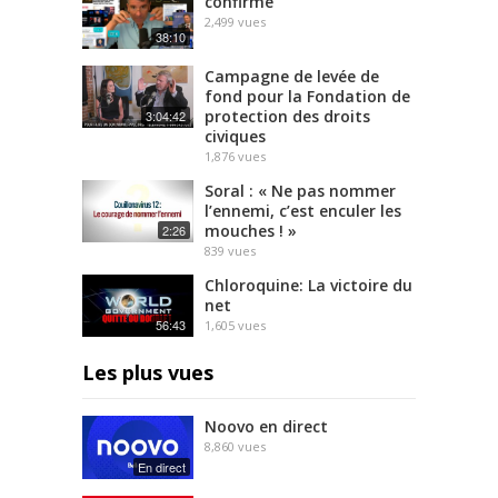
confirme
2,499
vues
38:10
Campagne de levée de
fond pour la Fondation de
protection des droits
3:04:42
civiques
1,876
vues
Soral : « Ne pas nommer
l’ennemi, c’est enculer les
mouches ! »
2:26
839
vues
Chloroquine: La victoire du
net
56:43
1,605
vues
Les plus vues
Noovo en direct
8,860
vues
En direct