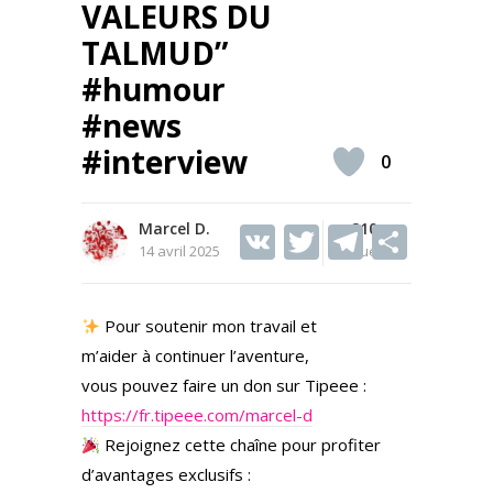
VALEURS DU
TALMUD”
#humour
#news
#interview
0
Marcel D.
V
T
210
T
S
14 avril 2025
Vues
K
w
el
h
itt
e
ar
Pour soutenir mon travail et
er
gr
e
m’aider à continuer l’aventure,
a
vous pouvez faire un don sur Tipeee :
m
https://fr.tipeee.com/marcel-d
Rejoignez cette chaîne pour profiter
d’avantages exclusifs :