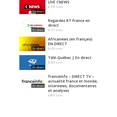
LIVE CNEWS
8,770
vues
En direct
Regardez RT France en
direct
En direct
8,717
vues
Africanews (en français)
EN DIRECT
En direct
8,635
vues
Télé-Québec | En direct
8,593
vues
En direct
franceinfo – DIRECT TV –
actualité france et monde,
interviews, documentaires
En direct
et analyses
6,897
vues