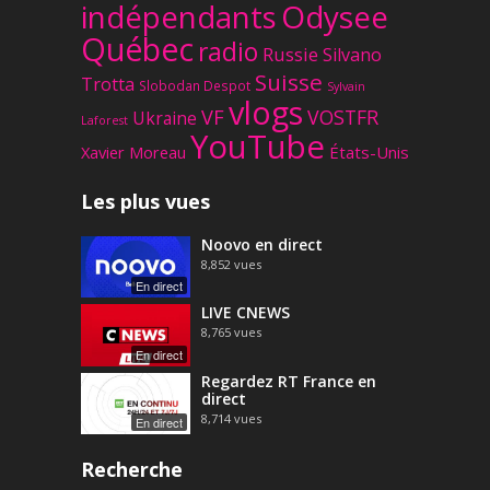
Odysee
indépendants
Québec
radio
Russie
Silvano
Suisse
Trotta
Slobodan Despot
Sylvain
vlogs
VF
VOSTFR
Ukraine
Laforest
YouTube
Xavier Moreau
États-Unis
Les plus vues
Noovo en direct
8,852
vues
En direct
LIVE CNEWS
8,765
vues
En direct
Regardez RT France en
direct
8,714
vues
En direct
Recherche