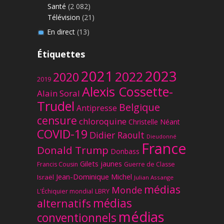
Santé
(2 082)
Télévision
(21)
En direct
(13)
Étiquettes
2023
2021
2022
2020
2019
Alexis Cossette-
Alain Soral
Trudel
Belgique
Antipresse
censure
chloroquine
Christelle Néant
COVID-19
Didier Raoult
Dieudonné
France
Donald Trump
Donbass
Gilets jaunes
Francis Cousin
Guerre de Classe
Jean-Dominique Michel
Israël
Julian Assange
médias
Monde
L'Échiquier mondial
LBRY
médias
alternatifs
médias
conventionnels