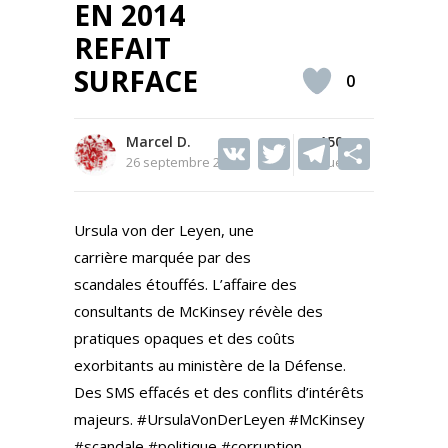
EN 2014
REFAIT
SURFACE
0
Marcel D.
V
T
150
T
S
26 septembre 2025
Vues
K
w
el
h
itt
e
ar
Ursula von der Leyen, une
er
gr
e
carrière marquée par des
a
scandales étouffés. L’affaire des
m
consultants de McKinsey révèle des
pratiques opaques et des coûts
exorbitants au ministère de la Défense.
Des SMS effacés et des conflits d’intérêts
majeurs. #UrsulaVonDerLeyen #McKinsey
#scandale #politique #corruption