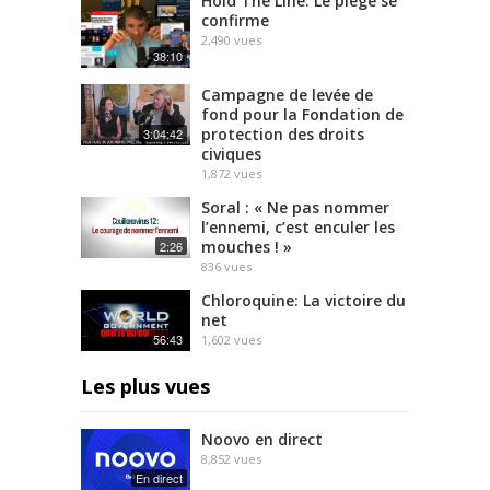
Hold The Line: Le piège se
confirme
2,490
vues
38:10
Campagne de levée de
fond pour la Fondation de
protection des droits
3:04:42
civiques
1,872
vues
Soral : « Ne pas nommer
l’ennemi, c’est enculer les
mouches ! »
2:26
836
vues
Chloroquine: La victoire du
net
56:43
1,602
vues
Les plus vues
Noovo en direct
8,852
vues
En direct