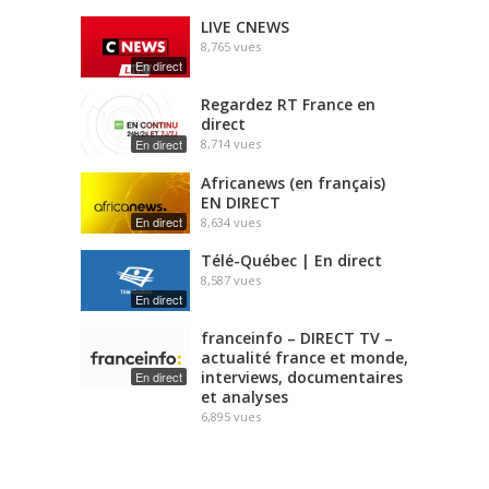
LIVE CNEWS
8,765
vues
En direct
Regardez RT France en
direct
En direct
8,714
vues
Africanews (en français)
EN DIRECT
En direct
8,634
vues
Télé-Québec | En direct
8,587
vues
En direct
franceinfo – DIRECT TV –
actualité france et monde,
interviews, documentaires
En direct
et analyses
6,895
vues