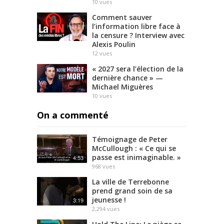
10
vues
Comment sauver
l’information libre face à
la censure ? Interview avec
Alexis Poulin
12
vues
« 2027 sera l’élection de la
dernière chance » —
Michael Miguères
10
vues
On a commenté
Témoignage de Peter
McCullough : « Ce qui se
passe est inimaginable. »
4:53
968
vues
La ville de Terrebonne
prend grand soin de sa
jeunesse !
3:19
2,294
vues