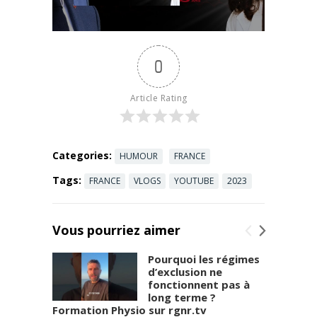
Alwest qui
décrypte
l'actualité
avec humour
0
et
désinvolture.
Un régal.
Article Rating
Nexus Refait
l’Actu #53 :
Brigitte ...
Read more
Categories:
HUMOUR
FRANCE
Tags:
FRANCE
VLOGS
YOUTUBE
2023
Vous pourriez aimer
Pourquoi les régimes
d’exclusion ne
fonctionnent pas à
long terme ?
Formation Physio sur rgnr.tv
Frédér