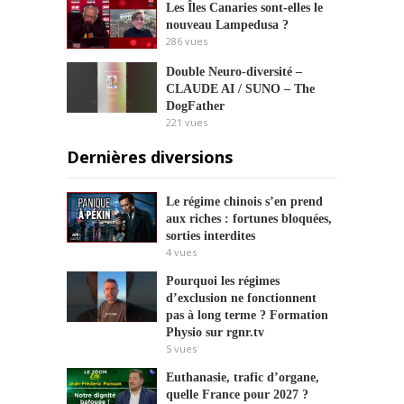
Les Îles Canaries sont-elles le
nouveau Lampedusa ?
286
vues
Double Neuro-diversité –
CLAUDE AI / SUNO – The
DogFather
221
vues
Dernières diversions
Le régime chinois s’en prend
aux riches : fortunes bloquées,
sorties interdites
4
vues
Pourquoi les régimes
d’exclusion ne fonctionnent
pas à long terme ? Formation
Physio sur rgnr.tv
5
vues
Euthanasie, trafic d’organe,
quelle France pour 2027 ?