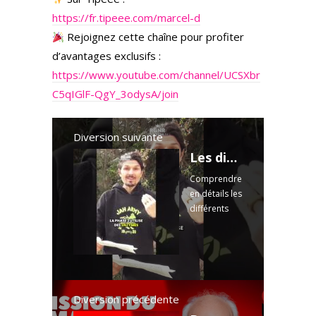
https://fr.tipeee.com/marcel-d
Rejoignez cette chaîne pour profiter
d’avantages exclusifs :
https://www.youtube.com/channel/UCSXbr
C5qIGlF-QgY_3odysA/join
Diversion suivante
Les différentes phases de détoxification du foie
Comprendre
en détails les
différents
processus
en oeuvre
dans le foie.
Clique ici
pour
découvrir le
Diversion précédente
Parcours