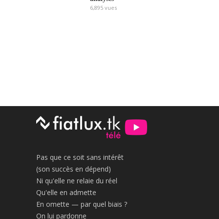
6,895
vues
Pas que ce soit sans intérêt
(son succès en dépend)
Ni qu'elle ne relaie du réel
Qu'elle en admette
En omette — par quel biais ?
On lui pardonne