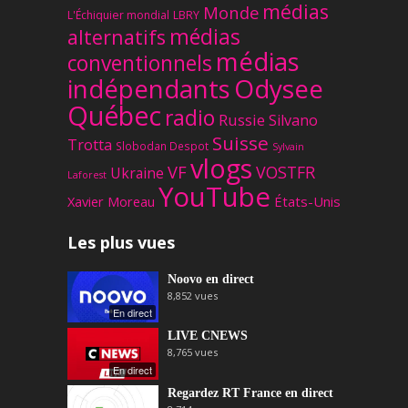
médias
Monde
L'Échiquier mondial
LBRY
médias
alternatifs
médias
conventionnels
Odysee
indépendants
Québec
radio
Russie
Silvano
Suisse
Trotta
Slobodan Despot
Sylvain
vlogs
VF
VOSTFR
Ukraine
Laforest
YouTube
Xavier Moreau
États-Unis
Les plus vues
Noovo en direct
8,852
vues
En direct
LIVE CNEWS
8,765
vues
En direct
Regardez RT France en direct