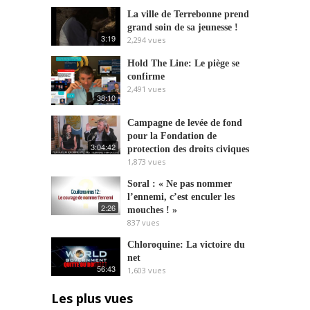
La ville de Terrebonne prend
grand soin de sa jeunesse !
3:19
2,294
vues
Hold The Line: Le piège se
confirme
2,491
vues
38:10
Campagne de levée de fond
pour la Fondation de
3:04:42
protection des droits civiques
1,873
vues
Soral : « Ne pas nommer
l’ennemi, c’est enculer les
2:26
mouches ! »
837
vues
Chloroquine: La victoire du
net
56:43
1,603
vues
Les plus vues