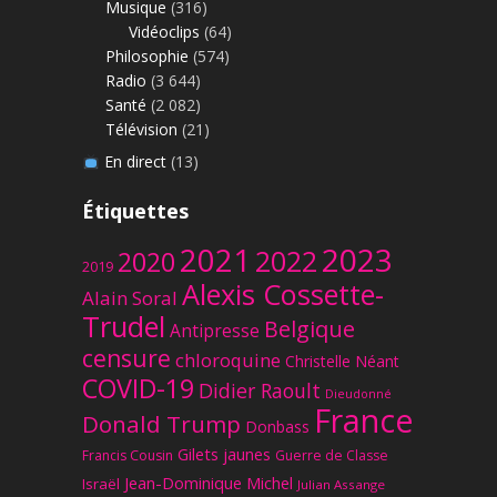
Musique
(316)
Vidéoclips
(64)
Philosophie
(574)
Radio
(3 644)
Santé
(2 082)
Télévision
(21)
En direct
(13)
Étiquettes
2023
2021
2022
2020
2019
Alexis Cossette-
Alain Soral
Trudel
Belgique
Antipresse
censure
chloroquine
Christelle Néant
COVID-19
Didier Raoult
Dieudonné
France
Donald Trump
Donbass
Gilets jaunes
Francis Cousin
Guerre de Classe
Jean-Dominique Michel
Israël
Julian Assange