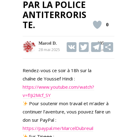
PAR LA POLICE
ANTITERRORIS
TE.
0
V
T
T
S
Marcel D.
205
28 mai 2025
Vues
K
w
el
h
itt
e
ar
Rendez-vous ce soir à 18h sur la
er
gr
e
chaîne de Youssef Hindi :
a
https://www.youtube.com/watch?
m
v=fIJi2Mcf_SY
Pour soutenir mon travail et m’aider à
continuer l’aventure, vous pouvez faire un
don sur PayPal :
https://paypal.me/MarcelDubreuil
Sur Tipeee :