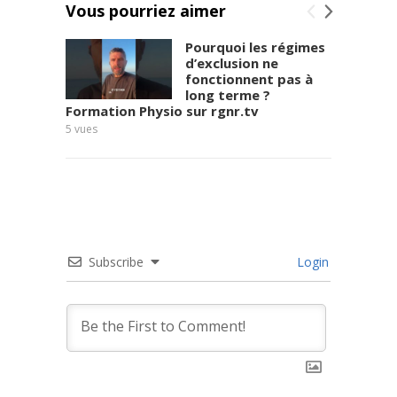
Vous pourriez aimer
Pourquoi les régimes
d’exclusion ne
fonctionnent pas à
long terme ?
Formation Physio sur rgnr.tv
Frédér
5
vues
7
vues
Subscribe
Login