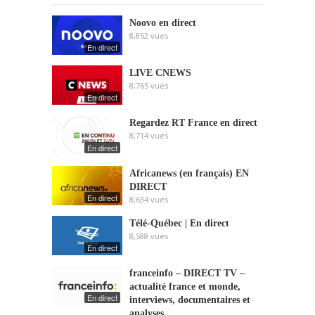
Noovo en direct
8,852
vues
En direct
LIVE CNEWS
8,765
vues
En direct
Regardez RT France en direct
8,714
vues
En direct
Africanews (en français) EN
DIRECT
En direct
8,634
vues
Télé-Québec | En direct
8,588
vues
En direct
franceinfo – DIRECT TV –
actualité france et monde,
En direct
interviews, documentaires et
analyses