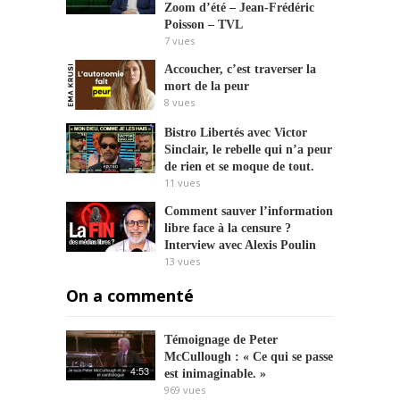
Zoom d’été – Jean-Frédéric
Poisson – TVL
7
vues
Accoucher, c’est traverser la
mort de la peur
8
vues
Bistro Libertés avec Victor
Sinclair, le rebelle qui n’a peur
de rien et se moque de tout.
11
vues
Comment sauver l’information
libre face à la censure ?
Interview avec Alexis Poulin
13
vues
On a commenté
Témoignage de Peter
McCullough : « Ce qui se passe
4:53
est inimaginable. »
969
vues