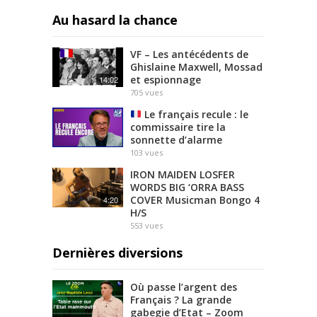
Au hasard la chance
VF – Les antécédents de
Ghislaine Maxwell, Mossad
et espionnage
14:02
705
vues
Le français recule : le
commissaire tire la
sonnette d’alarme
103
vues
IRON MAIDEN LOSFER
WORDS BIG ‘ORRA BASS
COVER Musicman Bongo 4
4:20
H/S
553
vues
Dernières diversions
Où passe l’argent des
Français ? La grande
gabegie d’Etat – Zoom