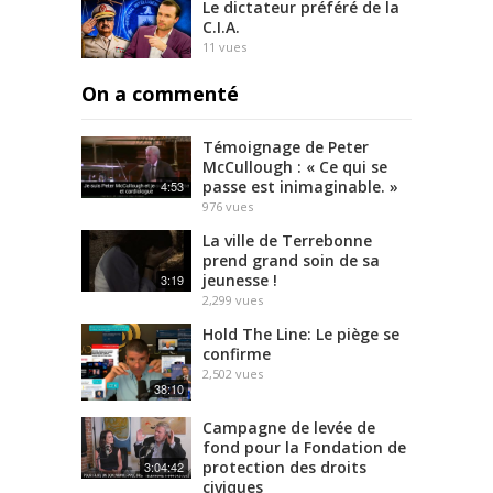
Le dictateur préféré de la
C.I.A.
11
vues
On a commenté
Témoignage de Peter
McCullough : « Ce qui se
passe est inimaginable. »
4:53
976
vues
La ville de Terrebonne
prend grand soin de sa
jeunesse !
3:19
2,299
vues
Hold The Line: Le piège se
confirme
2,502
vues
38:10
Campagne de levée de
fond pour la Fondation de
protection des droits
3:04:42
civiques