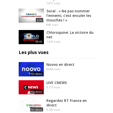
1,877
vues
Soral : « Ne pas nommer
l’ennemi, c’est enculer les
mouches ! »
2:26
840
vues
Chloroquine: La victoire du
net
56:43
1,610
vues
Les plus vues
Noovo en direct
8,866
vues
En direct
LIVE CNEWS
8,775
vues
En direct
Regardez RT France en
direct
En direct
8,720
vues