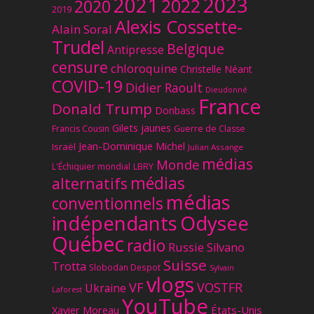
2023
2021
2022
2020
2019
Alexis Cossette-
Alain Soral
Trudel
Belgique
Antipresse
censure
chloroquine
Christelle Néant
COVID-19
Didier Raoult
Dieudonné
France
Donald Trump
Donbass
Gilets jaunes
Francis Cousin
Guerre de Classe
Jean-Dominique Michel
Israël
Julian Assange
médias
Monde
L'Échiquier mondial
LBRY
médias
alternatifs
médias
conventionnels
Odysee
indépendants
Québec
radio
Russie
Silvano
Suisse
Trotta
Slobodan Despot
Sylvain
vlogs
VF
VOSTFR
Ukraine
Laforest
YouTube
Xavier Moreau
États-Unis