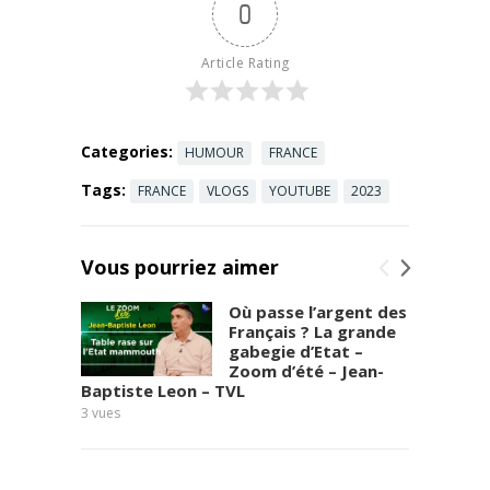
0
la
démocratie
suisse. Au
Article Rating
micro de
Nexus, elle
partage son
...
Read more
Categories:
HUMOUR
FRANCE
Tags:
FRANCE
VLOGS
YOUTUBE
2023
Vous pourriez aimer
Où passe l’argent des
Français ? La grande
gabegie d’Etat –
Zoom d’été – Jean-
Baptiste Leon – TVL
Jean G
3
vues
9
vues