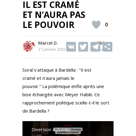
IL EST CRAMÉ
ET N’AURA PAS
LE POUVOIR
0
Marcel D.
V
T
284
T
S
27 janvier 2025
Vues
K
w
el
h
itt
e
ar
Soral s’attaque à Bardella : "Il est
er
gr
e
cramé et n’aura jamais le
a
pouvoir." La polémique enfle après une
m
bise échangée avec Meyer Habib. Ce
rapprochement politique scelle-t-il le sort
de Bardella ?
Diversion suivante