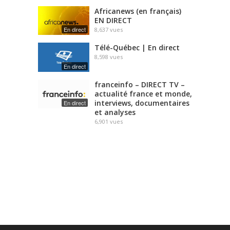
Africanews (en français)
EN DIRECT
En direct
8,637
vues
Télé-Québec | En direct
8,598
vues
En direct
franceinfo – DIRECT TV –
actualité france et monde,
interviews, documentaires
En direct
et analyses
6,901
vues