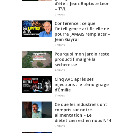
d’été – Jean-Baptiste Leon
– TVL
3
vues
Conférence : ce que
l’intelligence artificielle ne
pourra JAMAIS remplacer –
Jean Gayral
9
vues
Pourquoi mon jardin reste
productif malgré la
sécheresse
4
vues
Cinq AVC après ses
injections : le témoignage
d’Émilie
7
vues
Ce que les industriels ont
compris sur notre
alimentation – Le
diététicien est en nous N°4
9
vues