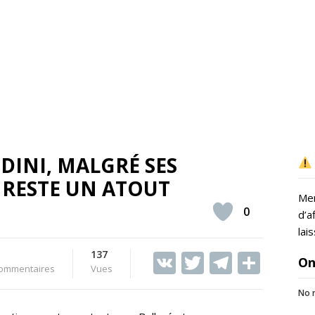
INI, MALGRÉ SES
RESTE UN ATOUT
Mer
0
d’a
lai
137
V
T
T
S
On
ommentaires
Vues
K
w
el
h
No r
itt
e
ar