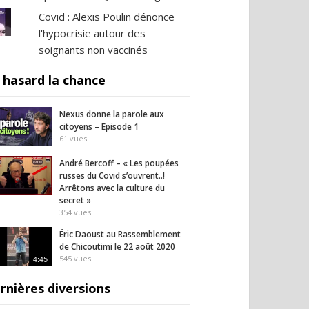
Covid : Alexis Poulin dénonce
l'hypocrisie autour des
soignants non vaccinés
 hasard la chance
Nexus donne la parole aux
citoyens – Episode 1
61
vues
André Bercoff – « Les poupées
russes du Covid s’ouvrent..!
Arrêtons avec la culture du
secret »
354
vues
Éric Daoust au Rassemblement
de Chicoutimi le 22 août 2020
4:45
545
vues
rnières diversions