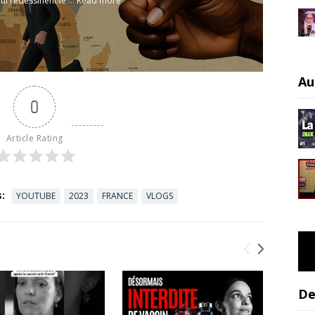
ui redessinent le ...
Read more
Au
0
Article Rating
:
YOUTUBE
2023
FRANCE
VLOGS
De