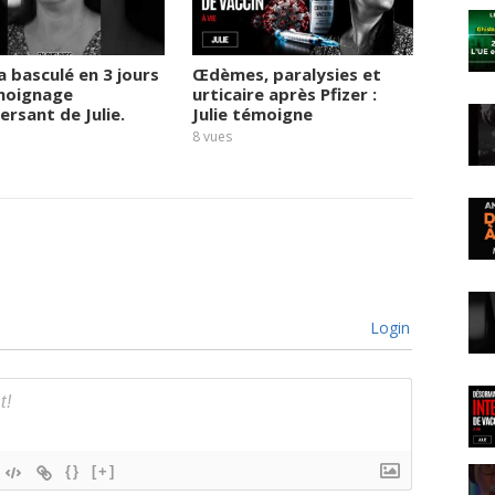
a basculé en 3 jours
Œdèmes, paralysies et
Covid 
émoignage
urticaire après Pfizer :
dénonc
ersant de Julie.
Julie témoigne
autour
vaccin
8
vues
8
vues
Login
{}
[+]