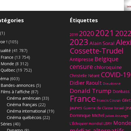
atégories
Étiquettes
2021
202
2020
(1)
2019
2023
Alex
oir !
(105)
Alain Soral
Le
Cossette-Trudel
ualité
(41 787)
France
(13 754)
Belgique
Antipresse
Monde
(8 312)
censure
chloroquine
Québec
(19 752)
COVID-19
Christelle Néant
néma
(603)
Didier Raoult
Dieudonné
Bandes-annonces
(5)
Donald Trump
Donbass
Films à l'affiche
(87)
France
Cinéma américain
(33)
Gilet
Francis Cousin
Cinéma français
(22)
jaunes
Je
Israël
Guerre de Classe
Cinéma international
(19)
Dominique Michel
Julian Assange
Cinéma québécois
(22)
Monde
Séries
(40)
L'Échiquier mondial
LBRY
médias alternatifs
Dynamo
(8)