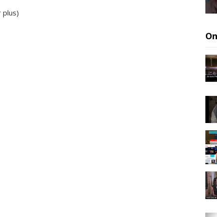
r plus
)
On