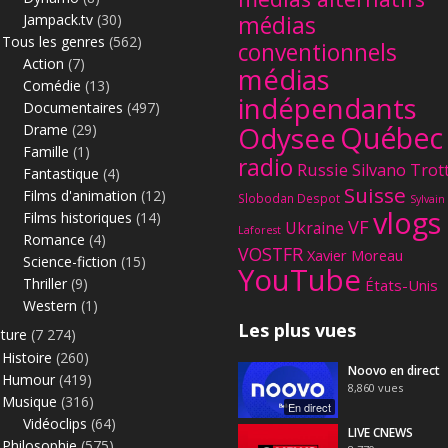
Jampack.tv
(30)
médias
Tous les genres
(562)
conventionnels
Action
(7)
médias
Comédie
(13)
indépendants
Documentaires
(497)
Québec
Odysee
Drame
(29)
Famille
(1)
radio
Russie
Silvano Trot
Fantastique
(4)
Suisse
Films d'animation
(12)
Slobodan Despot
Sylvain
vlogs
Films historiques
(14)
VF
Ukraine
Laforest
Romance
(4)
VOSTFR
Xavier Moreau
Science-fiction
(15)
YouTube
Thriller
(9)
États-Unis
Western
(1)
Les plus vues
lture
(7 274)
Histoire
(260)
Noovo en direct
Humour
(419)
8,860
vues
Musique
(316)
En direct
Vidéoclips
(64)
LIVE CNEWS
Philosophie
(575)