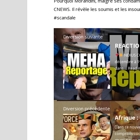
Pourquoi Morandini, malgré ses condamn
CNEWS. Il révèle les soumis et les ins
#scandale
Diversion suivante
NEXUS CO
décembre à 19h
dans ...
Read 
Diversion précédente
Dans ce nouve
compromission