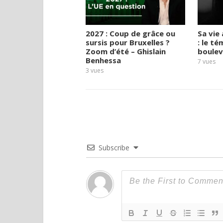
2027 : Coup de grâce ou
Sa vie 
sursis pour Bruxelles ?
: le t
Zoom d’été – Ghislain
boulev
Benhessa
7
vues
3
vues
Subscribe