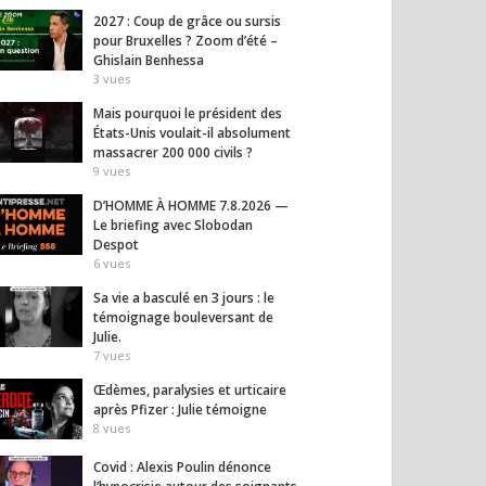
2027 : Coup de grâce ou sursis
pour Bruxelles ? Zoom d’été –
Ghislain Benhessa
: Alexis Poulin
Pressions des
Le té
3
vues
e l’hypocrisie
laboratoires
boulev
 des soignants non
pharmaceutiques : La HAS
quand 
Mais pourquoi le président des
és
passe à l’attaque !
États-Unis voulait-il absolument
9
vues
massacrer 200 000 civils ?
8
vues
9
vues
D’HOMME À HOMME 7.8.2026 —
Le briefing avec Slobodan
Despot
6
vues
Sa vie a basculé en 3 jours : le
témoignage bouleversant de
Julie.
7
vues
Œdèmes, paralysies et urticaire
après Pfizer : Julie témoigne
8
vues
Covid : Alexis Poulin dénonce