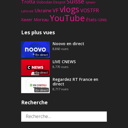
Suisse
Trotta
Slobodan Despot
Sylvain
vlogs
VF
VOSTFR
Ukraine
Laforest
YouTube
Xavier Moreau
États-Unis
Les plus vues
Noovo en direct
8,860
vues
En direct
LIVE CNEWS
8,770
vues
En direct
Regardez RT France en
direct
8,717
vues
En direct
Recherche
Rechercher :