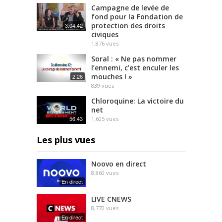
Campagne de levée de
fond pour la Fondation de
protection des droits
3:04:42
civiques
1,876
vues
Soral : « Ne pas nommer
l’ennemi, c’est enculer les
mouches ! »
2:26
839
vues
Chloroquine: La victoire du
net
56:43
1,605
vues
Les plus vues
Noovo en direct
8,860
vues
En direct
LIVE CNEWS
8,770
vues
En direct