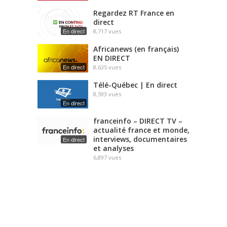
Regardez RT France en
direct
En direct
8,717
vues
Africanews (en français)
EN DIRECT
En direct
8,635
vues
Télé-Québec | En direct
8,593
vues
En direct
franceinfo – DIRECT TV –
actualité france et monde,
interviews, documentaires
En direct
et analyses
6,897
vues