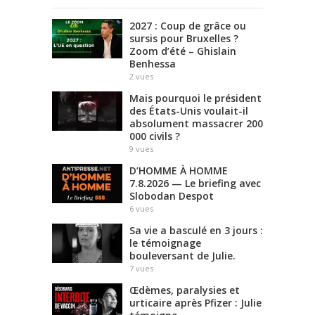
2027 : Coup de grâce ou
sursis pour Bruxelles ?
Zoom d’été – Ghislain
Benhessa
2
vues
Mais pourquoi le président
des États-Unis voulait-il
absolument massacrer 200
000 civils ?
9
vues
D’HOMME À HOMME
7.8.2026 — Le briefing avec
Slobodan Despot
6
vues
Sa vie a basculé en 3 jours :
le témoignage
bouleversant de Julie.
7
vues
Œdèmes, paralysies et
urticaire après Pfizer : Julie