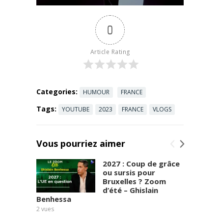
vendredi de
Read more
12h à 14h
0
sur
#SudRadio.
Abonnez-
Article Rating
vous pour
plus de
contenus ...
Read more
Categories:
HUMOUR
FRANCE
Tags:
YOUTUBE
2023
FRANCE
VLOGS
Vous pourriez aimer
2027 : Coup de grâce
ou sursis pour
Bruxelles ? Zoom
d’été – Ghislain
Benhessa
2
vues