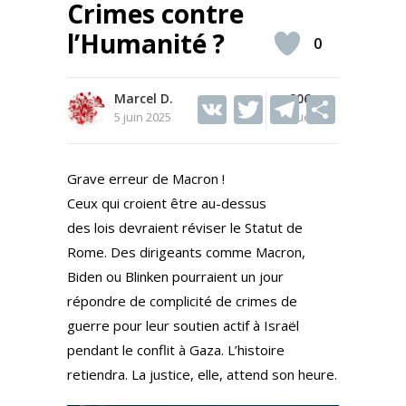
Crimes contre
l’Humanité ?
0
Marcel D.
V
T
206
T
S
5 juin 2025
Vues
K
w
el
h
itt
e
ar
Grave erreur de Macron !
er
gr
e
Ceux qui croient être au-dessus
a
des lois devraient réviser le Statut de
m
Rome. Des dirigeants comme Macron,
Biden ou Blinken pourraient un jour
répondre de complicité de crimes de
guerre pour leur soutien actif à Israël
pendant le conflit à Gaza. L’histoire
retiendra. La justice, elle, attend son heure.