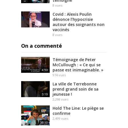
témoigne
8
vues
Covid : Alexis Poulin
dénonce l’hypocrisie
autour des soignants non
vaccinés
8
vues
On a commenté
Témoignage de Peter
McCullough : « Ce qui se
passe est inimaginable. »
4:53
974
vues
La ville de Terrebonne
prend grand soin de sa
jeunesse !
3:19
2,298
vues
Hold The Line: Le piège se
confirme
2,499
vues
38:10