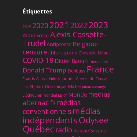
Étiquettes
2023
2021
2022
2020
2019
Alexis Cossette-
Alain Soral
Trudel
Belgique
Antipresse
censure
chloroquine
Christelle Néant
COVID-19
Didier Raoult
Dieudonné
France
Donald Trump
Donbass
Gilets jaunes
Francis Cousin
Guerre de Classe
Jean-Dominique Michel
Israël
Julian Assange
médias
Monde
L'Échiquier mondial
LBRY
médias
alternatifs
médias
conventionnels
Odysee
indépendants
Québec
radio
Russie
Silvano