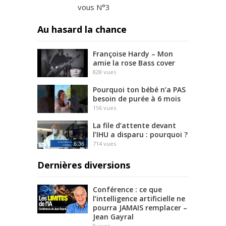
vous N°3
Au hasard la chance
Françoise Hardy – Mon
amie la rose Bass cover
828
vues
Pourquoi ton bébé n’a PAS
besoin de purée à 6 mois
156
vues
La file d’attente devant
l’IHU a disparu : pourquoi ?
6:36
714
vues
Dernières diversions
Conférence : ce que
l’intelligence artificielle ne
pourra JAMAIS remplacer –
Jean Gayral
9
vues