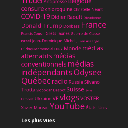
Trudel
Belgique
Antipresse
censure
chloroquine
Christelle Néant
COVID-19
Didier Raoult
Dieudonné
France
Donald Trump
Donbass
Gilets jaunes
Francis Cousin
Guerre de Classe
Jean-Dominique Michel
Israël
Julian Assange
médias
Monde
L'Échiquier mondial
LBRY
médias
alternatifs
médias
conventionnels
Odysee
indépendants
Québec
radio
Russie
Silvano
Suisse
Trotta
Slobodan Despot
Sylvain
vlogs
VF
VOSTFR
Ukraine
Laforest
YouTube
Xavier Moreau
États-Unis
Les plus vues