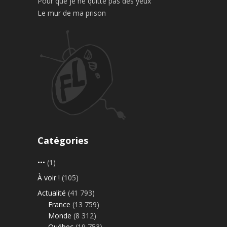
Pour que je ne quitte pas des yeux
Le mur de ma prison
Catégories
•••
(1)
À voir !
(105)
Actualité
(41 793)
France
(13 759)
Monde
(8 312)
Québec
(19 753)