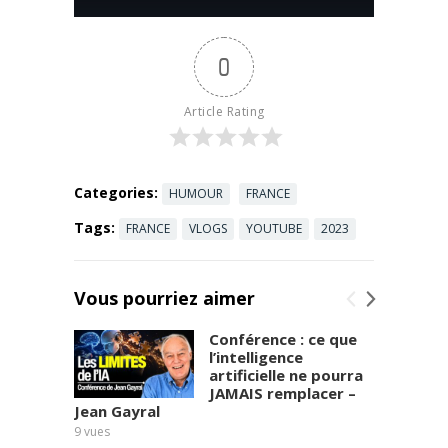
partenariat
avec
0
TVLibertés,
vous pouvez
découvrir ou
Article Rating
redécouvrir
ce
magnifique
documentair
Categories:
HUMOUR
FRANCE
e d'Épopée,
Tags:
FRANCE
VLOGS
YOUTUBE
2023
la plateform
e de ...
Read
more
Vous pourriez aimer
Conférence : ce que
l’intelligence
artificielle ne pourra
JAMAIS remplacer –
Jean Gayral
9
vues