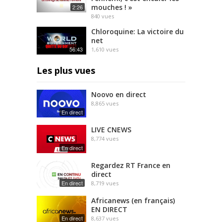
mouches ! »
2:26
840
vues
Chloroquine: La victoire du
net
56:43
1,610
vues
Les plus vues
Noovo en direct
8,865
vues
En direct
LIVE CNEWS
8,774
vues
En direct
Regardez RT France en
direct
En direct
8,719
vues
Africanews (en français)
EN DIRECT
En direct
8,637
vues