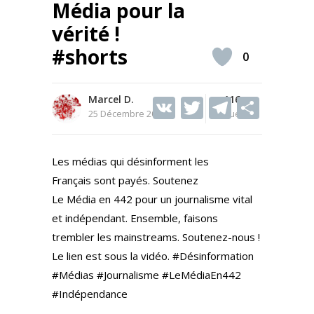
Média pour la
vérité !
#shorts
0
Marcel D.
V
T
116
T
S
25 Décembre 2025
Vues
K
w
el
h
itt
e
ar
Les médias qui désinforment les
er
gr
e
Français sont payés. Soutenez
a
Le Média en 442 pour un journalisme vital
m
et indépendant. Ensemble, faisons
trembler les mainstreams. Soutenez-nous !
Le lien est sous la vidéo. #Désinformation
#Médias #Journalisme #LeMédiaEn442
#Indépendance