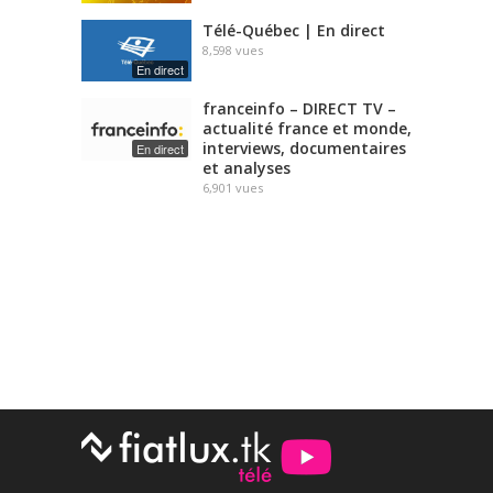
Télé-Québec | En direct
8,598
vues
En direct
franceinfo – DIRECT TV –
actualité france et monde,
interviews, documentaires
En direct
et analyses
6,901
vues