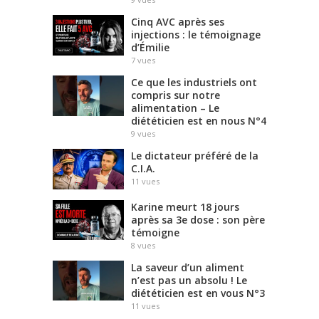
Cinq AVC après ses
injections : le témoignage
d’Émilie
7
vues
Ce que les industriels ont
compris sur notre
alimentation – Le
diététicien est en nous N°4
9
vues
Le dictateur préféré de la
C.I.A.
11
vues
Karine meurt 18 jours
après sa 3e dose : son père
témoigne
8
vues
La saveur d’un aliment
n’est pas un absolu ! Le
diététicien est en vous N°3
11
vues