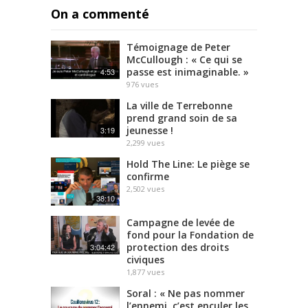
On a commenté
Témoignage de Peter
McCullough : « Ce qui se
passe est inimaginable. »
4:53
976
vues
La ville de Terrebonne
prend grand soin de sa
jeunesse !
3:19
2,299
vues
Hold The Line: Le piège se
confirme
2,502
vues
38:10
Campagne de levée de
fond pour la Fondation de
protection des droits
3:04:42
civiques
1,877
vues
Soral : « Ne pas nommer
l’ennemi, c’est enculer les