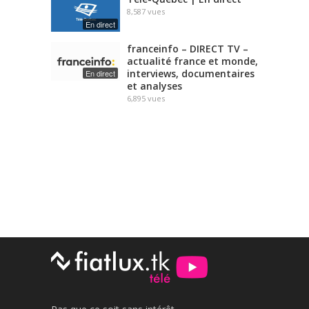
8,587
vues
En direct
franceinfo – DIRECT TV –
actualité france et monde,
interviews, documentaires
En direct
et analyses
6,895
vues