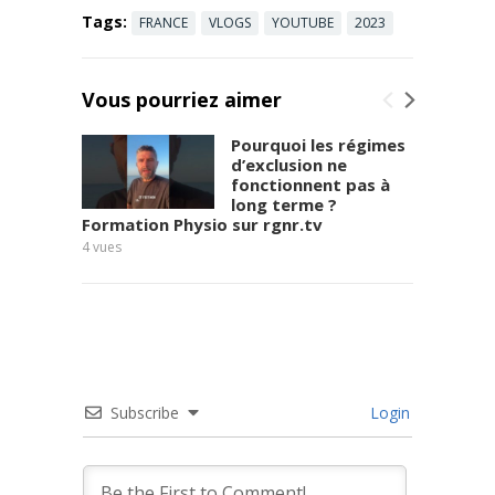
Tags:
FRANCE
VLOGS
YOUTUBE
2023
Vous pourriez aimer
Pourquoi les régimes
d’exclusion ne
fonctionnent pas à
long terme ?
Formation Physio sur rgnr.tv
Frédér
4
vues
7
vues
Subscribe
Login