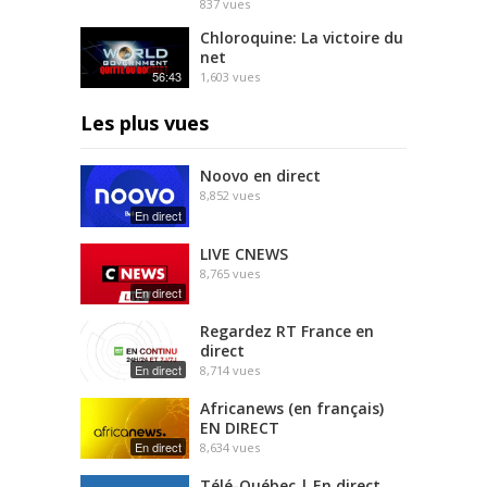
837
vues
Chloroquine: La victoire du
net
56:43
1,603
vues
Les plus vues
Noovo en direct
8,852
vues
En direct
LIVE CNEWS
8,765
vues
En direct
Regardez RT France en
direct
En direct
8,714
vues
Africanews (en français)
EN DIRECT
En direct
8,634
vues
Télé-Québec | En direct