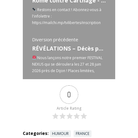
Rome contre Carthage - Passé-Présent avec Michel Fauquier - TVL
Restons en contact ! Abonnez-vous à
l'infolettre :
https://mailchi.mp/tvlibertes/inscription
C'est l’un des affrontements les plus
célèbres de l’Antiquité. On en retient
Diversion précédente
souvent quelques ...
Read more
RÉVÉLATIONS – Décès par statut vaccinal : pourquoi l’État bloque les données ? | Pierre Chaillot
Nous lançons notre premier FESTIVAL
NEXUS qui se déroulera les 27 et 28 juin
2026 près de Dijon ! Places limitées,
réservez vite ...
Read more
0
Article Rating
Categories:
HUMOUR
FRANCE