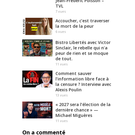
Jean-Frédéric Poisson –
TVL
7
vues
Accoucher, c’est traverser
la mort de la peur
6
vues
Bistro Libertés avec Victor
Sinclair, le rebelle qui n’a
peur de rien et se moque
de tout.
11
vues
Comment sauver
l’information libre face à
la censure ? Interview avec
Alexis Poulin
13
vues
« 2027 sera l’élection de la
dernière chance » —
Michael Miguères
11
vues
On a commenté