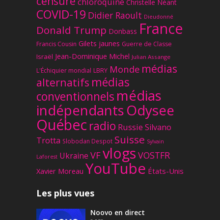
censure
chloroquine
Christelle Néant
COVID-19
Didier Raoult
Dieudonné
France
Donald Trump
Donbass
Gilets jaunes
Francis Cousin
Guerre de Classe
Jean-Dominique Michel
Israël
Julian Assange
médias
Monde
L'Échiquier mondial
LBRY
médias
alternatifs
médias
conventionnels
Odysee
indépendants
Québec
radio
Russie
Silvano
Suisse
Trotta
Slobodan Despot
Sylvain
vlogs
VF
VOSTFR
Ukraine
Laforest
YouTube
Xavier Moreau
États-Unis
Les plus vues
Noovo en direct