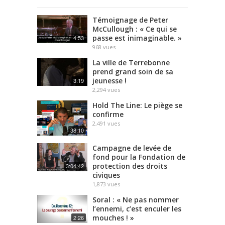
Témoignage de Peter
McCullough : « Ce qui se
passe est inimaginable. »
4:53
968
vues
La ville de Terrebonne
prend grand soin de sa
jeunesse !
3:19
2,294
vues
Hold The Line: Le piège se
confirme
2,491
vues
38:10
Campagne de levée de
fond pour la Fondation de
protection des droits
3:04:42
civiques
1,873
vues
Soral : « Ne pas nommer
l’ennemi, c’est enculer les
mouches ! »
2:26