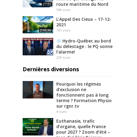
route maritime du Nord
27:23
546
vues
L’Appel Des Cieux – 17-12-
2021
2:43:36
761
vues
Hydro-Québec au bord
du délestage : le PQ sonne
l’alarme!
229
vues
Dernières diversions
Pourquoi les régimes
d’exclusion ne
fonctionnent pas à long
terme ? Formation Physio
sur rgnr.tv
4
vues
Euthanasie, trafic
d’organe, quelle France
pour 2027 ? Zoom d’été –