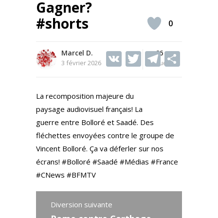
Gagner?
#shorts
0
Marcel D.
V
T
66
T
S
3 février 2026
Vues
K
w
el
h
itt
e
ar
La recomposition majeure du
er
gr
e
paysage audiovisuel français! La
a
guerre entre Bolloré et Saadé. Des
m
fléchettes envoyées contre le groupe de
Vincent Bolloré. Ça va déferler sur nos
écrans! #Bolloré #Saadé #Médias #France
#CNews #BFMTV
Diversion suivante