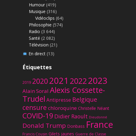
Humour
(419)
Musique
(316)
Vidéoclips
(64)
Philosophie
(574)
Radio
(3 644)
Santé
(2 082)
Télévision
(21)
En direct
(13)
Étiquettes
2023
2021
2022
2020
2019
Alexis Cossette-
Alain Soral
Trudel
Belgique
Antipresse
censure
chloroquine
Christelle Néant
COVID-19
Didier Raoult
Dieudonné
France
Donald Trump
Donbass
Gilets jaunes
Francis Cousin
Guerre de Classe