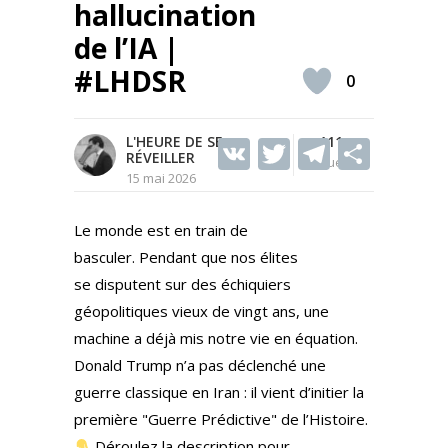
hallucination
de l’IA |
#LHDSR
0
L'HEURE DE SE
V
T
111
T
S
RÉVEILLER
Vues
K
w
el
h
15 mai 2026
itt
e
ar
Le monde est en train de
er
gr
e
basculer. Pendant que nos élites
a
se disputent sur des échiquiers
m
géopolitiques vieux de vingt ans, une
machine a déjà mis notre vie en équation.
Donald Trump n’a pas déclenché une
guerre classique en Iran : il vient d’initier la
première "Guerre Prédictive" de l’Histoire.
Déroulez la description pour