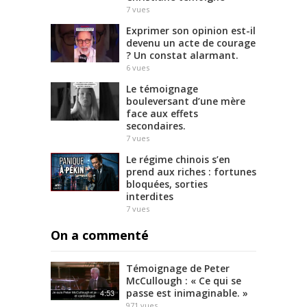
7
vues
Exprimer son opinion est-il
devenu un acte de courage
? Un constat alarmant.
6
vues
Le témoignage
bouleversant d’une mère
face aux effets
secondaires.
7
vues
Le régime chinois s’en
prend aux riches : fortunes
bloquées, sorties
interdites
7
vues
On a commenté
Témoignage de Peter
McCullough : « Ce qui se
passe est inimaginable. »
4:53
971
vues