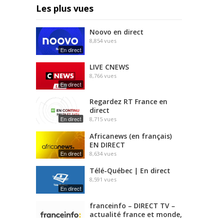
Les plus vues
Noovo en direct
8,854
vues
En direct
LIVE CNEWS
8,766
vues
En direct
Regardez RT France en
direct
En direct
8,715
vues
Africanews (en français)
EN DIRECT
En direct
8,634
vues
Télé-Québec | En direct
8,591
vues
En direct
franceinfo – DIRECT TV –
actualité france et monde,