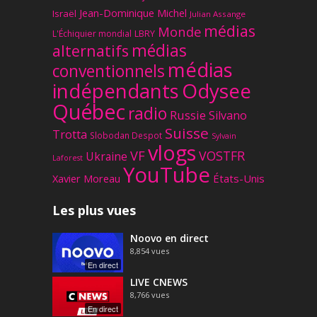
Jean-Dominique Michel
Israël
Julian Assange
médias
Monde
L'Échiquier mondial
LBRY
médias
alternatifs
médias
conventionnels
Odysee
indépendants
Québec
radio
Russie
Silvano
Suisse
Trotta
Slobodan Despot
Sylvain
vlogs
VF
VOSTFR
Ukraine
Laforest
YouTube
Xavier Moreau
États-Unis
Les plus vues
Noovo en direct
8,854
vues
En direct
LIVE CNEWS
8,766
vues
En direct