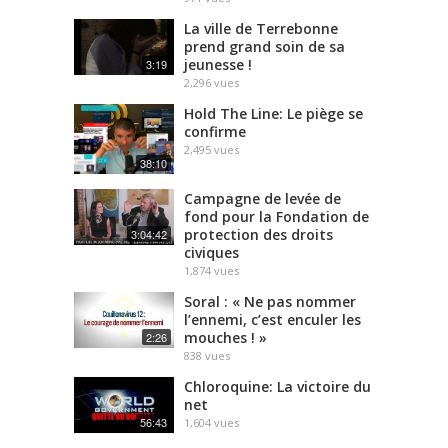
La ville de Terrebonne
prend grand soin de sa
jeunesse !
3:19
2,296
vues
Hold The Line: Le piège se
confirme
2,495
vues
38:10
Campagne de levée de
fond pour la Fondation de
protection des droits
3:04:42
civiques
1,874
vues
Soral : « Ne pas nommer
l’ennemi, c’est enculer les
mouches ! »
2:26
838
vues
Chloroquine: La victoire du
net
56:43
1,604
vues