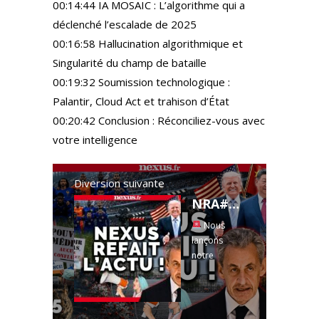
00:14:44 IA MOSAIC : L’algorithme qui a
déclenché l’escalade de 2025
00:16:58 Hallucination algorithmique et
Singularité du champ de bataille
00:19:32 Soumission technologique :
Palantir, Cloud Act et trahison d’État
00:20:42 Conclusion : Réconciliez-vous avec
votre intelligence
Diversion suivante
NRA#85 : Sarkozy, Trump, Hantavirus, Radio Nova, Le Crayon ft. Pr. Perronne & C. Frammery
Nous
lançons
notre
premier
FESTIVAL
NEXUS qui se
déroulera