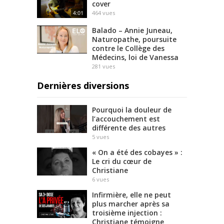
cover
4:01
464
vues
Balado – Annie Juneau,
Naturopathe, poursuite
contre le Collège des
Médecins, loi de Vanessa
281
vues
Dernières diversions
Pourquoi la douleur de
l’accouchement est
différente des autres
5
vues
« On a été des cobayes » :
Le cri du cœur de
Christiane
6
vues
Infirmière, elle ne peut
plus marcher après sa
troisième injection :
Christiane témoigne