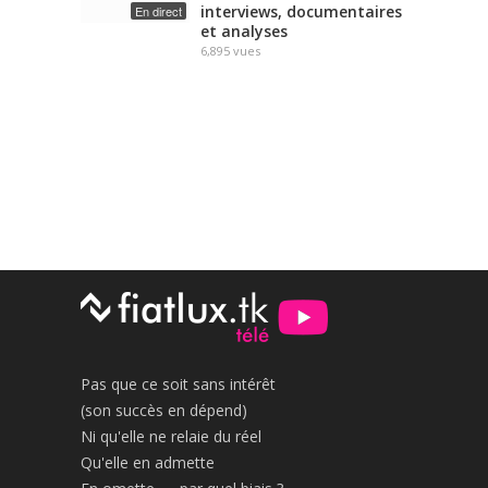
interviews, documentaires
En direct
et analyses
6,895
vues
Pas que ce soit sans intérêt
(son succès en dépend)
Ni qu'elle ne relaie du réel
Qu'elle en admette