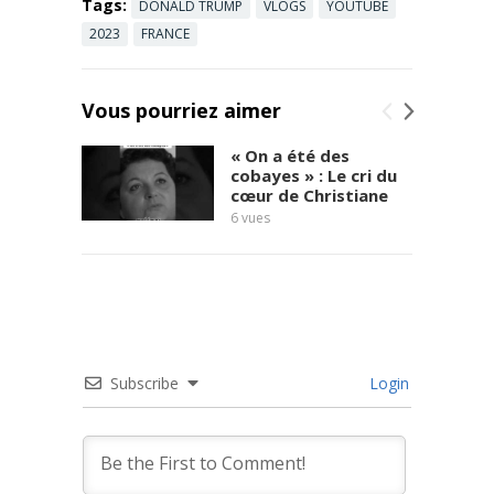
Tags:
DONALD TRUMP
VLOGS
YOUTUBE
2023
FRANCE
Vous pourriez aimer
« On a été des
cobayes » : Le cri du
cœur de Christiane
6
vues
témoi
7
vues
Subscribe
Login