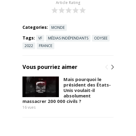
contacter
franco-
Article Rating
Saïd
allemand qui
Bouamama :
...
Read more
lemondevud
enbas@inves
Categories:
MONDE
tigaction.net
Tags:
VF
MÉDIAS INDÉPENDANTS
ODYSEE
Pour
s'inscrire à la
2022
FRANCE
NL :
https://www.i
nvestigaction
Vous pourriez aimer
.net/fr​​​​​​
Pour
...
Read more
Mais pourquoi le
président des États-
Unis voulait-il
absolument
massacrer 200 000 civils ?
13
vues
16
vues