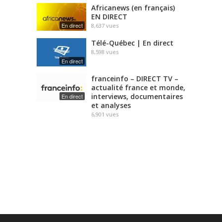
Africanews (en français)
EN DIRECT
En direct
8,637
vues
Télé-Québec | En direct
8,598
vues
En direct
franceinfo – DIRECT TV –
actualité france et monde,
interviews, documentaires
En direct
et analyses
6,901
vues