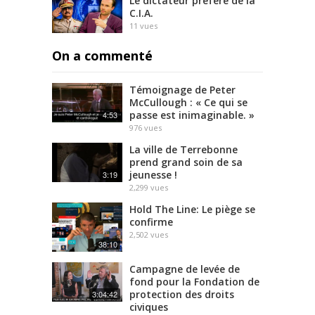
Le dictateur préféré de la
C.I.A.
11
vues
On a commenté
Témoignage de Peter
McCullough : « Ce qui se
passe est inimaginable. »
4:53
976
vues
La ville de Terrebonne
prend grand soin de sa
jeunesse !
3:19
2,299
vues
Hold The Line: Le piège se
confirme
2,502
vues
38:10
Campagne de levée de
fond pour la Fondation de
protection des droits
3:04:42
civiques