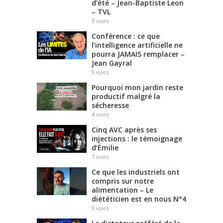
d’été – Jean-Baptiste Leon
– TVL
3
vues
Conférence : ce que
l’intelligence artificielle ne
pourra JAMAIS remplacer –
Jean Gayral
9
vues
Pourquoi mon jardin reste
productif malgré la
sécheresse
4
vues
Cinq AVC après ses
injections : le témoignage
d’Émilie
7
vues
Ce que les industriels ont
compris sur notre
alimentation – Le
diététicien est en nous N°4
9
vues