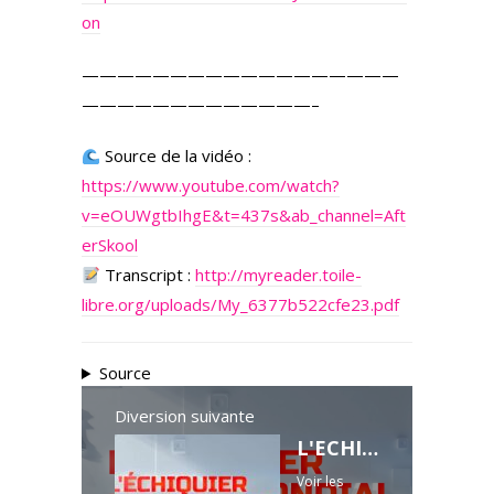
on
——————————————————
—————————————–
Source de la vidéo :
https://www.youtube.com/watch?
v=eOUWgtbIhgE&t=437s&ab_channel=Aft
erSkool
Transcript :
http://myreader.toile-
libre.org/uploads/My_6377b522cfe23.pdf
Source
Diversion suivante
L'ECHIQUIER MONDIAL. Couple franco-allemand : la grande réinitialisation ?
Voir les