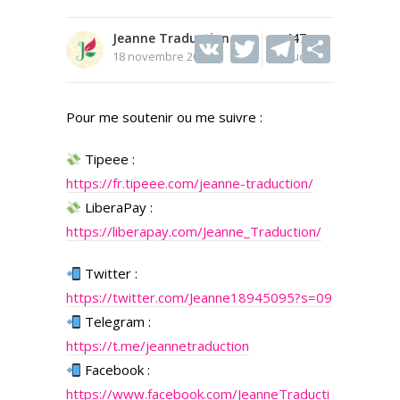
Jeanne Traduction
V
T
447
T
S
18 novembre 2022
Vues
K
w
el
h
itt
e
ar
Pour me soutenir ou me suivre :
er
gr
e
a
Tipeee :
m
https://fr.tipeee.com/jeanne-traduction/
LiberaPay :
https://liberapay.com/Jeanne_Traduction/
Twitter :
https://twitter.com/Jeanne18945095?s=09
Telegram :
https://t.me/jeannetraduction
Facebook :
https://www.facebook.com/JeanneTraducti