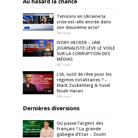
Au hasard la chance
Tensions en Ukraine:la
crise est-elle entrée dans
son deuxième acte?
386
vues
IVORY HECKER – UNE
JOURNALISTE LÈVE LE VOILE
SUR LA CORRUPTION DES
12:29
MÉDIAS
487
vues
L’IA, outil de rêve pour les
régimes totalitaires ? –
Mark Zuckerberg & Yuval
Noah Harari
1:45
949
vues
Dernières diversions
Où passe l’argent des
Français ? La grande
gabegie d’Etat – Zoom