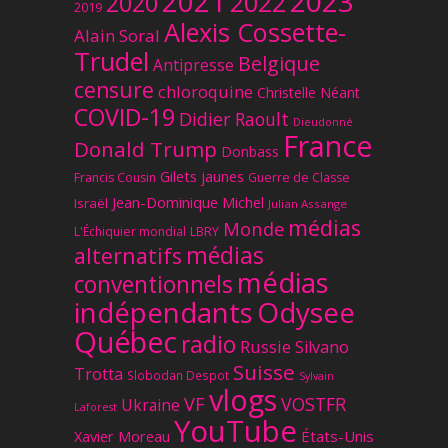
2023
2021
2022
2020
2019
Alexis Cossette-
Alain Soral
Trudel
Belgique
Antipresse
censure
chloroquine
Christelle Néant
COVID-19
Didier Raoult
Dieudonné
France
Donald Trump
Donbass
Gilets jaunes
Francis Cousin
Guerre de Classe
Jean-Dominique Michel
Israël
Julian Assange
médias
Monde
L'Échiquier mondial
LBRY
médias
alternatifs
médias
conventionnels
Odysee
indépendants
Québec
radio
Russie
Silvano
Suisse
Trotta
Slobodan Despot
Sylvain
vlogs
VF
VOSTFR
Ukraine
Laforest
YouTube
Xavier Moreau
États-Unis