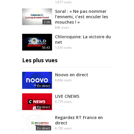
1,877
vues
Soral : « Ne pas nommer
l’ennemi, c’est enculer les
mouches ! »
2:26
840
vues
Chloroquine: La victoire du
net
56:43
1,610
vues
Les plus vues
Noovo en direct
8,866
vues
En direct
LIVE CNEWS
8,775
vues
En direct
Regardez RT France en
direct
En direct
8,720
vues