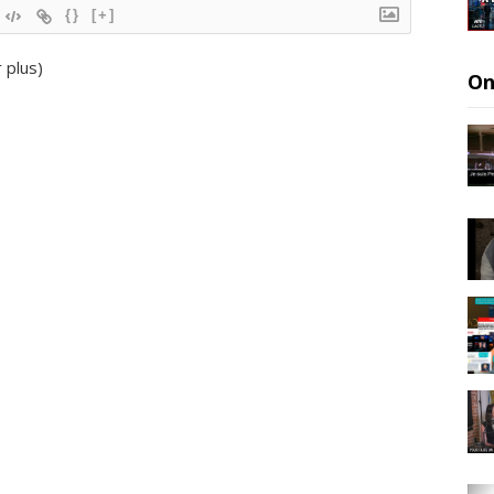
{}
[+]
r plus
)
On