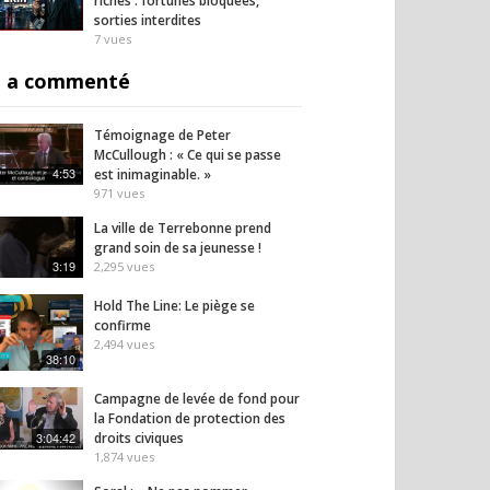
riches : fortunes bloquées,
sorties interdites
7
vues
 a commenté
Témoignage de Peter
McCullough : « Ce qui se passe
4:53
est inimaginable. »
971
vues
La ville de Terrebonne prend
grand soin de sa jeunesse !
3:19
2,295
vues
Hold The Line: Le piège se
confirme
2,494
vues
38:10
Campagne de levée de fond pour
la Fondation de protection des
3:04:42
droits civiques
1,874
vues