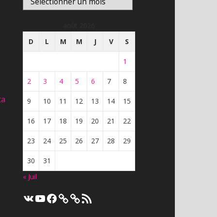
En direct
8,634
vues
Télé-Québec | En direct
août 2026
8,590
vues
D
L
M
M
J
V
S
En direct
franceinfo – DIRECT TV –
1
actualité france et monde,
En direct
interviews, documentaires et
2
3
4
5
6
7
8
analyses
6,895
vues
ta
9
10
11
12
13
14
15
16
17
18
19
20
21
22
23
24
25
26
27
28
29
30
31
« Juil
VK
YouTube
Facebook
Flux
RSS