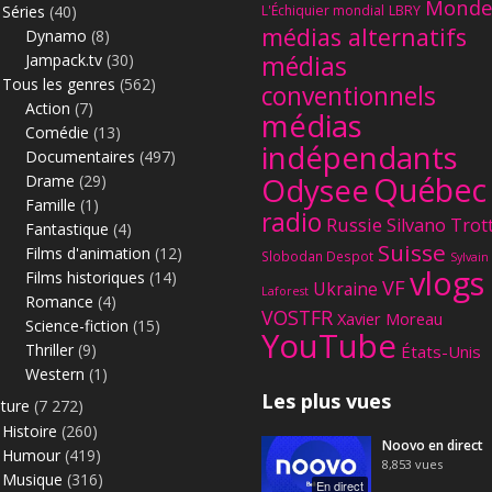
Monde
Séries
(40)
L'Échiquier mondial
LBRY
médias alternatifs
Dynamo
(8)
Jampack.tv
(30)
médias
Tous les genres
(562)
conventionnels
Action
(7)
médias
Comédie
(13)
indépendants
Documentaires
(497)
Québec
Odysee
Drame
(29)
Famille
(1)
radio
Russie
Silvano Trot
Fantastique
(4)
Suisse
Films d'animation
(12)
Slobodan Despot
Sylvain
vlogs
Films historiques
(14)
VF
Ukraine
Laforest
Romance
(4)
VOSTFR
Xavier Moreau
Science-fiction
(15)
YouTube
Thriller
(9)
États-Unis
Western
(1)
Les plus vues
lture
(7 272)
Histoire
(260)
Noovo en direct
Humour
(419)
8,853
vues
Musique
(316)
En direct