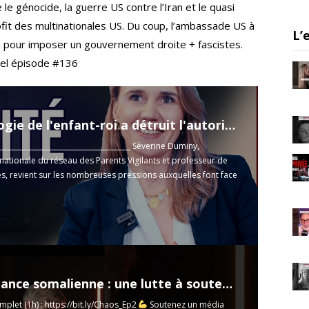
m
 génocide, la guerre US contre l’Iran et le quasi
ofit des multinationales US. Du coup, l’ambassade US à
L’
 pour imposer un gouvernement droite + fascistes.
hel épisode #136
« L'idéologie de l'enfant-roi a détruit l'autorité du professeur » — Severine Duminy
_______________________________________ Séverine Duminy,
nationale du réseau des Parents Vigilants et professeur de
, revient sur les nombreuses pressions auxquelles font face
s ...
Read more
La Résistance somalienne : une lutte à soutenir - Michel Collon
plet (1h) :
https://bit.ly/Chaos_Ep2
Soutenez un média