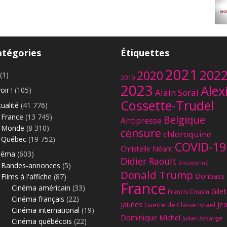
atégories
Étiquettes
2021
202
2020
(1)
2019
Le
2023
Alex
oir !
(105)
Alain Soral
Cossette-Trudel
ualité
(41 776)
France
(13 745)
Belgique
Antipresse
Monde
(8 310)
censure
chloroquine
Québec
(19 752)
COVID-19
Christelle Néant
néma
(603)
Didier Raoult
Dieudonné
Bandes-annonces
(5)
Donald Trump
Donbass
Films à l'affiche
(87)
France
Cinéma américain
(33)
Gilet
Francis Cousin
Cinéma français
(22)
jaunes
Je
Israël
Guerre de Classe
Cinéma international
(19)
Dominique Michel
Julian Assange
Cinéma québécois
(22)