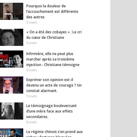
Pourquoi la douleur de
l’accouchement est différente
des autres
3
vues
 sera l’élection de la
6 danseuses africaines
Le dog
« On a été des cobayes » : Le cri
re chance » —
expriment leur libération
les cr
du cœur de Christiane
el Miguères
face aux tradition
qu’on
5
vues
sociales, à l’excision…
14
vues
Infirmière, elle ne peut plus
12
vues
marcher après sa troisième
injection : Christiane témoigne
6
vues
Exprimer son opinion est-il
devenu un acte de courage ? Un
constat alarmant.
5
vues
Le témoignage bouleversant
d’une mère face aux effets
secondaires.
6
vues
Le régime chinois s’en prend aux