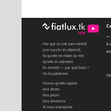
C
•••
Pas que ce soit sans intérêt
À v
(son succès en dépend)
Act
Ni qu'elle ne relaie du réel
Qu'elle en admette
En omette — par quel biais ?
On lui pardonne
Ci
Pourvu qu'elle
captive
Nos désirs
Nos peurs
Nos émotions
Et nous transporte