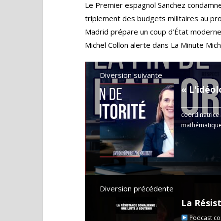
Le Premier espagnol Sanchez condamne le
triplement des budgets militaires au pr
Madrid prépare un coup d’État moderne
Michel Collon alerte dans La Minute Mic
Diversion suivante
_______________
coordinatrice 
mathématiques
les professeur
Diversion précédente
Podcast com