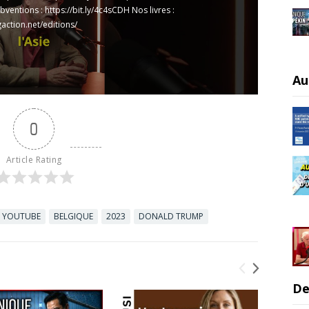
ubventions :
https://bit.ly/4c4sCDH
Nos livres :
gaction.net/editions/
Au
0
Article Rating
YOUTUBE
BELGIQUE
2023
DONALD TRUMP
De