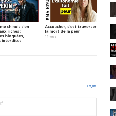
ime chinois s’en
Accoucher, c’est traverser
« 2027
aux riches :
la mort de la peur
derniè
es bloquées,
Micha
11
vues
s interdites
14
vues
Login