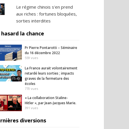
Le régime chinois s'en prend
aux riches : fortunes bloquées,
sorties interdites
 hasard la chance
Pr Pierre Pontarotti – Séminaire
du 16 décembre 2022
559
vues
La France aurait volontairement
retardé leurs sorties ; impacts
15:43
graves de la fermeture des
écoles
770
vues
« La collaboration Staline-
Hitler », par Jean-Jacques Marie.
391
vues
rnières diversions