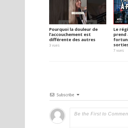
Pourquoi la douleur de
Le rég
l’accouchement est
prend 
différente des autres
fortun
sortie
3
vues
7
vues
Subscribe