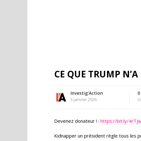
CE QUE TRUMP N’A
Investig'Action
0
5 janvier 2026
C
Devenez donateur ! :
https://bit.ly/4rTj
Kidnapper un président règle tous les 