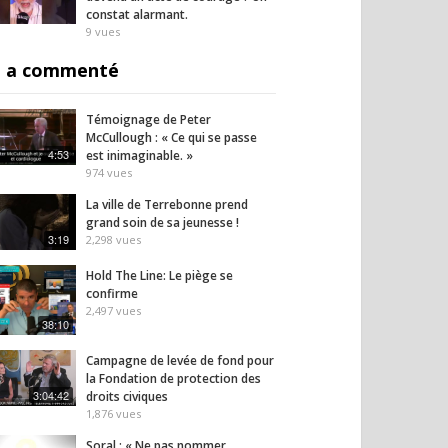
constat alarmant.
9
vues
 a commenté
Témoignage de Peter
McCullough : « Ce qui se passe
4:53
est inimaginable. »
974
vues
La ville de Terrebonne prend
grand soin de sa jeunesse !
3:19
2,298
vues
Hold The Line: Le piège se
confirme
2,497
vues
38:10
Campagne de levée de fond pour
la Fondation de protection des
3:04:42
droits civiques
1,876
vues
Soral : « Ne pas nommer