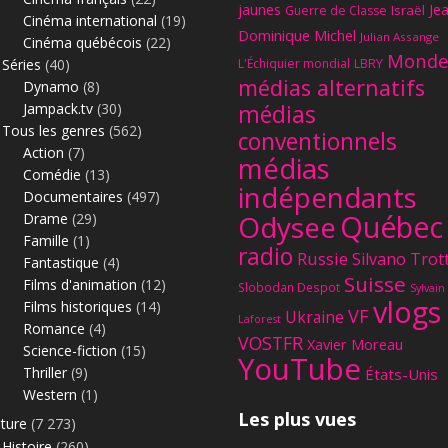
jaunes
Je
Israël
Guerre de Classe
Cinéma international
(19)
Dominique Michel
Julian Assange
Cinéma québécois
(22)
Monde
Séries
(40)
L'Échiquier mondial
LBRY
médias alternatifs
Dynamo
(8)
Jampack.tv
(30)
médias
Tous les genres
(562)
conventionnels
Action
(7)
médias
Comédie
(13)
indépendants
Documentaires
(497)
Québec
Odysee
Drame
(29)
Famille
(1)
radio
Russie
Silvano Trot
Fantastique
(4)
Suisse
Films d'animation
(12)
Slobodan Despot
Sylvain
vlogs
Films historiques
(14)
VF
Ukraine
Laforest
Romance
(4)
VOSTFR
Xavier Moreau
Science-fiction
(15)
YouTube
Thriller
(9)
États-Unis
Western
(1)
Les plus vues
lture
(7 273)
Histoire
(260)