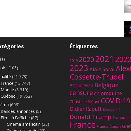
atégories
Étiquettes
Le
2021
202
2020
(1)
2019
2023
Alex
oir !
(105)
Alain Soral
Cossette-Trudel
ualité
(41 778)
France
(13 747)
Belgique
Antipresse
Monde
(8 310)
censure
chloroquine
Québec
(19 752)
COVID-19
Christelle Néant
néma
(603)
Didier Raoult
Dieudonné
Bandes-annonces
(5)
Donald Trump
Donbass
Films à l'affiche
(87)
France
Cinéma américain
(33)
Gilet
Francis Cousin
Cinéma français
(22)