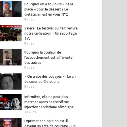
Pourquoi on a toujours « de la
place » pour le dessert ? Le
diététicien est en vous N°2
4
vues
Salera : Le festival qui fait revivre
notre civilisation | Un reportage
TVL
8
vues
 sera l’élection de la
6 danseuses africaines
Le dog
re chance » —
expriment leur libération
les cr
Pourquoi la douleur de
el Miguères
face aux tradition
qu’on
l’accouchement est différente
sociales, à l’excision…
17
vues
des autres
14
vues
9
vues
« On a été des cobayes » : Le cri
du cœur de Christiane
8
vues
Infirmière, elle ne peut plus
marcher après sa troisième
injection : Christiane témoigne
10
vues
Exprimer son opinion est-il
devenu un acte de courage ? Un