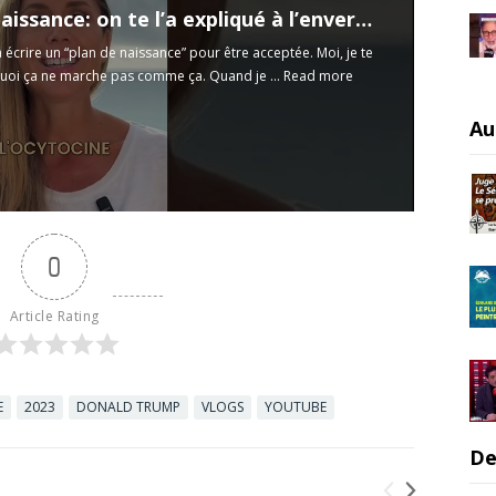
Plan de naissance: on te l’a expliqué à l’envers (et ça te coûte cher)
à écrire un “plan de naissance” pour être acceptée. Moi, je te
oi ça ne marche pas comme ça. Quand je ...
Read more
Au
0
Article Rating
E
2023
DONALD TRUMP
VLOGS
YOUTUBE
De