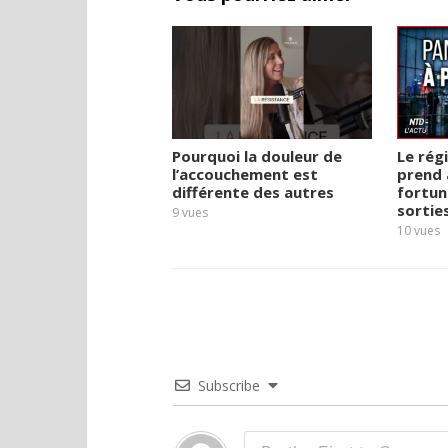
Pourquoi la douleur de
Le rég
l’accouchement est
prend 
différente des autres
fortun
sortie
9
vues
10
vues
Subscribe