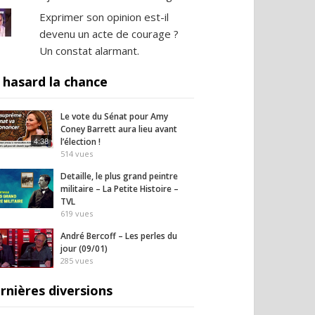
Exprimer son opinion est-il
devenu un acte de courage ?
Un constat alarmant.
 hasard la chance
Le vote du Sénat pour Amy
Coney Barrett aura lieu avant
4:38
l’élection !
514
vues
Detaille, le plus grand peintre
militaire – La Petite Histoire –
TVL
619
vues
André Bercoff – Les perles du
jour (09/01)
285
vues
rnières diversions