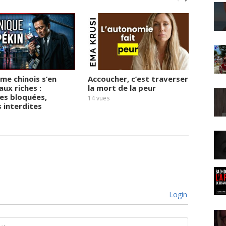
ime chinois s’en
Accoucher, c’est traverser
« 2027
aux riches :
la mort de la peur
derniè
es bloquées,
Micha
14
vues
s interdites
17
vues
Login