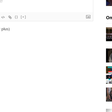
On
{}
[+]
r plus
)