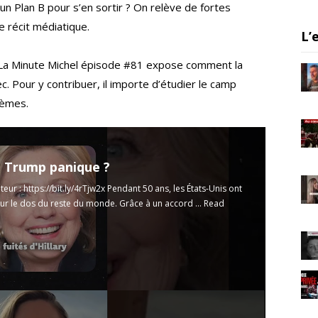
m
un Plan B pour s’en sortir ? On relève de fortes
e récit médiatique.
L’
a. La Minute Michel épisode #81 expose comment la
c. Pour y contribuer, il importe d’étudier le camp
lèmes.
 Trump panique ?
teur :
https://bit.ly/4rTjw2x
Pendant 50 ans, les États-Unis ont
sur le dos du reste du monde. Grâce à un accord ...
Read