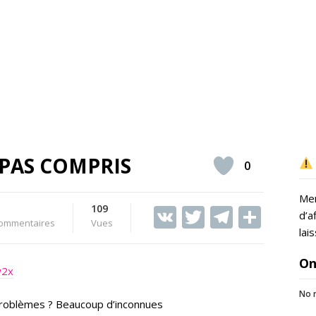
 PAS COMPRIS
0
Mer
109
V
T
T
S
d’a
ommentaires
Vues
K
w
el
h
lai
itt
e
ar
On
w2x
er
gr
e
No r
a
problèmes ? Beaucoup d’inconnues