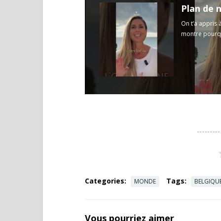
On t’a appris 
montre pourqu
Categories:
Tags:
MONDE
BELGIQU
Vous pourriez aimer