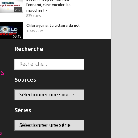
l’ennemi, c’est enculer les
2:26
mouches ! »
839
vues
Chloroquine: La victoire du net
1,605
vues
56:43
Recherche
s plus vues
2
Rechercher :
Noovo en direct
is
8,858
vues
En direct
Sources
LIVE CNEWS
8,770
vues
En direct
Regardez RT France en direct
Séries
8,717
vues
En direct
Africanews (en français) EN
s
DIRECT