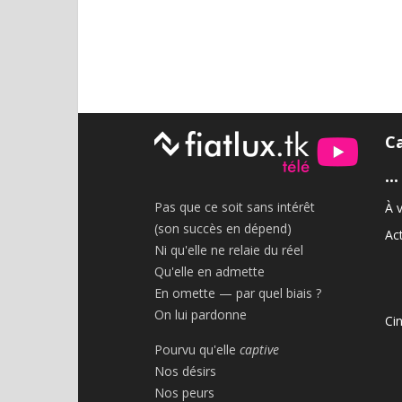
C
•••
Pas que ce soit sans intérêt
À v
(son succès en dépend)
Act
Ni qu'elle ne relaie du réel
Qu'elle en admette
En omette — par quel biais ?
On lui pardonne
Ci
Pourvu qu'elle
captive
Nos désirs
Nos peurs