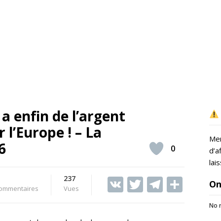
 a enfin de l’argent
 l’Europe ! – La
Mer
6
0
d’a
lai
237
V
T
T
S
On
ommentaires
Vues
K
w
el
h
No r
itt
e
ar