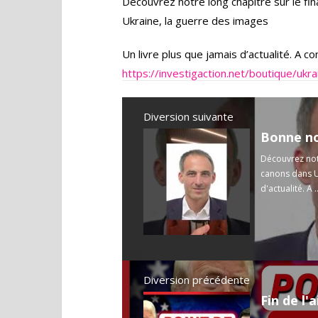
Découvrez notre long chapitre sur le 
Ukraine, la guerre des images
Un livre plus que jamais d’actualité. A c
https://investigaction.net/boutique/ukr
Diversion suivante
Découvrez not
canons dans U
d'actualité. A .
Diversion précédente