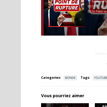
Soutenez N
00:17 Les réac
03:02 Pékin veu
Categories:
Tags:
MONDE
YOUTUB
Vous pourriez aimer