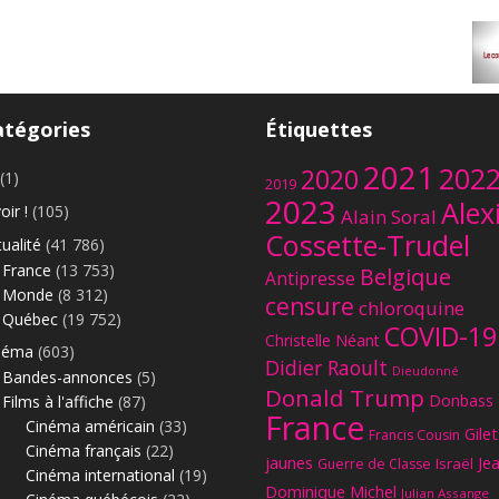
atégories
Étiquettes
2021
202
2020
(1)
2019
2023
Alex
oir !
(105)
Le
Alain Soral
Cossette-Trudel
ualité
(41 786)
France
(13 753)
Belgique
Antipresse
Monde
(8 312)
censure
chloroquine
Québec
(19 752)
COVID-19
Christelle Néant
néma
(603)
Didier Raoult
Dieudonné
Bandes-annonces
(5)
Donald Trump
Donbass
Films à l'affiche
(87)
France
Cinéma américain
(33)
Gilet
Francis Cousin
Cinéma français
(22)
jaunes
Je
Israël
Guerre de Classe
Cinéma international
(19)
Dominique Michel
Julian Assange