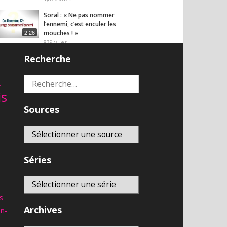
Soral : « Ne pas nommer
l’ennemi, c’est enculer les
2:26
mouches ! »
839
vues
Recherche
Chloroquine: La victoire du net
1,605
vues
56:43
2
Rechercher :
is
s plus vues
Sources
Noovo en direct
8,860
vues
En direct
Séries
LIVE CNEWS
8,770
vues
En direct
Regardez RT France en direct
s
8,717
vues
Archives
an-
En direct