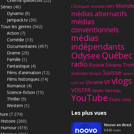
Cinéma québécois
(22)
Monde
Séries
(40)
L'Échiquier mondial
LBRY
médias alternatifs
Dynamo
(8)
Jampack.tv
(30)
médias
Tous les genres
(562)
conventionnels
Action
(7)
médias
Comédie
(13)
indépendants
Documentaires
(497)
Québec
Odysee
Drame
(29)
Famille
(1)
radio
Russie
Silvano Trot
Fantastique
(4)
Suisse
Films d'animation
(12)
Slobodan Despot
Sylvain
vlogs
Films historiques
(14)
VF
Ukraine
Laforest
Romance
(4)
VOSTFR
Xavier Moreau
Science-fiction
(15)
YouTube
Thriller
(9)
États-Unis
Western
(1)
Les plus vues
lture
(7 274)
Histoire
(260)
Noovo en direct
Humour
(419)
8,860
vues