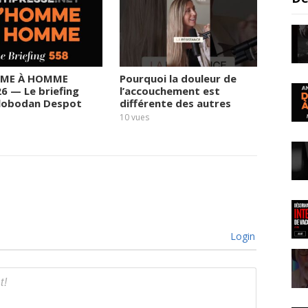
ME À HOMME
Pourquoi la douleur de
Le rég
26 — Le briefing
l’accouchement est
prend 
Slobodan Despot
différente des autres
fortun
sortie
10
vues
11
vues
Login