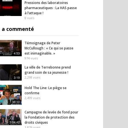
Pressions des laboratoires
pharmaceutiques : La HAS passe
à l’attaque !
8
vues
 a commenté
Témoignage de Peter
McCullough : « Ce qui se passe
4:53
est inimaginable. »
974
vues
La ville de Terrebonne prend
grand soin de sa jeunesse !
3:19
2,298
vues
Hold The Line: Le piège se
confirme
2,499
vues
38:10
Campagne de levée de fond pour
la Fondation de protection des
3:04:42
droits civiques
1,876
vues