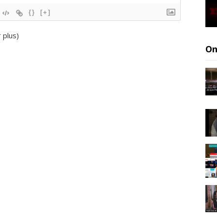
{}
[+]
r plus
)
On