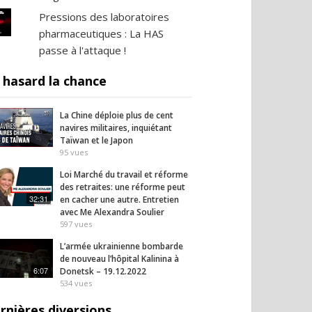
Pressions des laboratoires
pharmaceutiques : La HAS
passe à l'attaque !
 hasard la chance
La Chine déploie plus de cent
navires militaires, inquiétant
Taïwan et le Japon
95
vues
Loi Marché du travail et réforme
des retraites: une réforme peut
32:31
en cacher une autre. Entretien
avec Me Alexandra Soulier
597
vues
L’armée ukrainienne bombarde
de nouveau l’hôpital Kalinina à
6:07
Donetsk – 19.12.2022
534
vues
rnières diversions