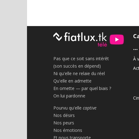
C
•••
Pas que ce soit sans intérêt
À v
(son succès en dépend)
Act
Ni qu'elle ne relaie du réel
Qu'elle en admette
En omette — par quel biais ?
On lui pardonne
Ci
Pourvu qu'elle
captive
Nos désirs
Nos peurs
Nos émotions
Et nous transporte