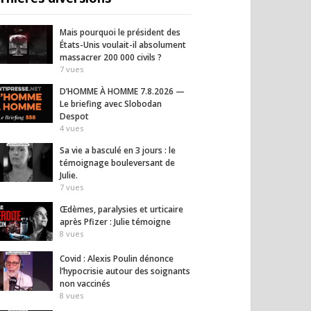
Mais pourquoi le président des
États-Unis voulait-il absolument
massacrer 200 000 civils ?
7
vues
ime chinois s’en
Accoucher, c’est traverser
« 2027
aux riches :
la mort de la peur
derni
D’HOMME À HOMME 7.8.2026 —
es bloquées,
Micha
Le briefing avec Slobodan
15
vues
s interdites
Despot
17
vues
4
vues
Sa vie a basculé en 3 jours : le
témoignage bouleversant de
Julie.
7
vues
Œdèmes, paralysies et urticaire
après Pfizer : Julie témoigne
8
vues
Covid : Alexis Poulin dénonce
l’hypocrisie autour des soignants
non vaccinés
8
vues