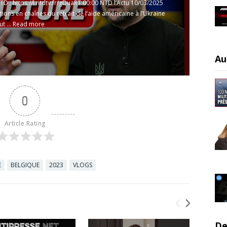
TD :
https://l.ntdtv.fr/gDuaRT
00:00 NTD l’Actu 10/03/2025
tions en chaînes du retrait de l’aide américaine à l’Ukraine
t ...
Read more
Au
0
Article Rating
E
BELGIQUE
2023
VLOGS
De