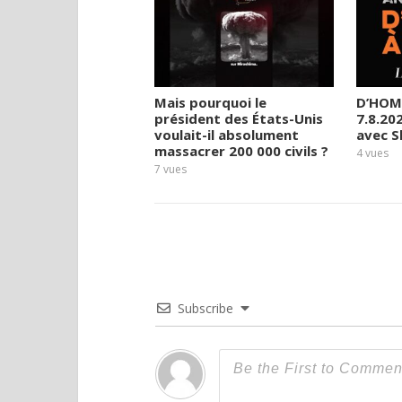
Mais pourquoi le
D’HOM
président des États-Unis
7.8.20
voulait-il absolument
avec 
massacrer 200 000 civils ?
4
vues
7
vues
Subscribe