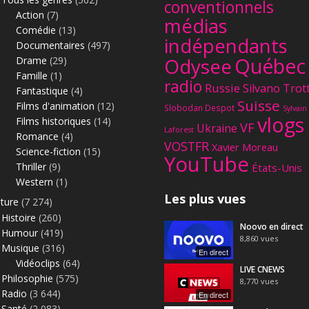
e
conventionnels
Action
(7)
m
médias
Comédie
(13)
é
indépendants
d
Documentaires
(497)
Québec
i
Odysee
Drame
(29)
c
Famille
(1)
radio
Russie
Silvano Trot
a
Fantastique
(4)
Suisse
l
Films d'animation
(12)
Slobodan Despot
Sylvain
e
vlogs
Films historiques
(14)
VF
Ukraine
Laforest
"
Romance
(4)
VOSTFR
.
Xavier Moreau
Science-fiction
(15)
YouTube
S
Thriller
(9)
États-Unis
o
Western
(1)
u
Les plus vues
lture
(7 274)
r
Histoire
(260)
c
Noovo en direct
Humour
(419)
e
8,860
vues
P
Musique
(316)
En direct
e
Vidéoclips
(64)
LIVE CNEWS
r
Philosophie
(575)
8,770
vues
m
Radio
(3 644)
En direct
a
Santé
(2 083)