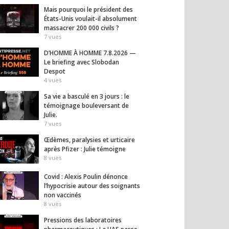
Mais pourquoi le président des
ons des
Le témoignage
Pourq
États-Unis voulait-il absolument
toires
bouleversant de Céline :
« de l
massacrer 200 000 civils ?
ceutiques : La HAS
quand la santé bascule.
desser
7
vues
à l’attaque !
est e
9
vues
5
vues
D’HOMME À HOMME 7.8.2026 —
Le briefing avec Slobodan
Despot
4
vues
Sa vie a basculé en 3 jours : le
témoignage bouleversant de
Julie.
7
vues
Œdèmes, paralysies et urticaire
après Pfizer : Julie témoigne
8
vues
Covid : Alexis Poulin dénonce
l’hypocrisie autour des soignants
non vaccinés
8
vues
Pressions des laboratoires