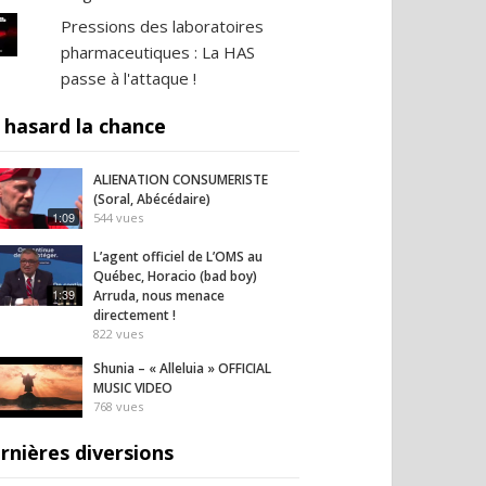
Pressions des laboratoires
pharmaceutiques : La HAS
passe à l'attaque !
 hasard la chance
ALIENATION CONSUMERISTE
(Soral, Abécédaire)
1:09
544
vues
L’agent officiel de L’OMS au
Québec, Horacio (bad boy)
1:39
Arruda, nous menace
directement !
822
vues
Shunia – « Alleluia » OFFICIAL
MUSIC VIDEO
768
vues
rnières diversions