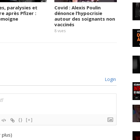
i
s
, paralysies et
Covid : Alexis Poulin
Pressi
re après Pfizer :
dénonce l’hypocrisie
labora
m
témoigne
autour des soignants non
pharma
é
vaccinés
passe 
d
8
vues
8
vues
i
c
a
l
e
d
e
Y
Login
v
a
n
I
l
l
{}
[+]
i
c
r plus
)
h