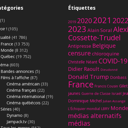
l
atégories
Étiquettes
l
u
2021
202
2020
(1)
s
2019
2023
i
Alex
oir !
(105)
Alain Soral
o
Cossette-Trudel
ualité
(41 786)
n
France
(13 753)
Belgique
s
Antipresse
Le
Monde
(8 312)
d
censure
chloroquine
Québec
(19 752)
e
COVID-19
Christelle Néant
l
néma
(603)
Didier Raoult
'
Dieudonné
Bandes-annonces
(5)
e
Donald Trump
Donbass
Films à l'affiche
(87)
n
France
Cinéma américain
(33)
Gilet
Francis Cousin
t
Cinéma français
(22)
r
jaunes
Je
Israël
Guerre de Classe
Cinéma international
(19)
e
Dominique Michel
Julian Assange
Cinéma québécois
(22)
p
Monde
Séries
(40)
L'Échiquier mondial
LBRY
r
médias alternatifs
Dynamo
(8)
i
Jampack.tv
(30)
médias
s
Tous les genres
(562)