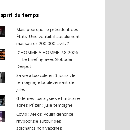
esprit du temps
Mais pourquoi le président des
États-Unis voulait-il absolument
massacrer 200 000 civils ?
D’HOMME À HOMME 7.8.2026
— Le briefing avec Slobodan
Despot
Sa vie a basculé en 3 jours : le
témoignage bouleversant de
Julie.
Œdèmes, paralysies et urticaire
après Pfizer : Julie témoigne
de Béa Bach n°15 : Némésis médicale – Émission d
Covid : Alexis Poulin dénonce
l'hypocrisie autour des
soignants non vaccinés