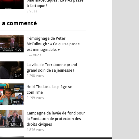
pharmaceutiques : La HAS passe
à l’attaque !
8
vues
 a commenté
Témoignage de Peter
McCullough : « Ce qui se passe
4:53
est inimaginable. »
974
vues
La ville de Terrebonne prend
grand soin de sa jeunesse !
3:19
2,298
vues
Hold The Line: Le piège se
confirme
2,499
vues
38:10
Campagne de levée de fond pour
la Fondation de protection des
3:04:42
droits civiques
1,876
vues