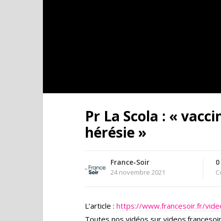
Pr La Scola : « vacc
hérésie »
France-Soir
0
24 novembre 2021
C
L’article :
https://www.francesoir.fr/vide
Toutes nos vidéos sur videos.francesoir