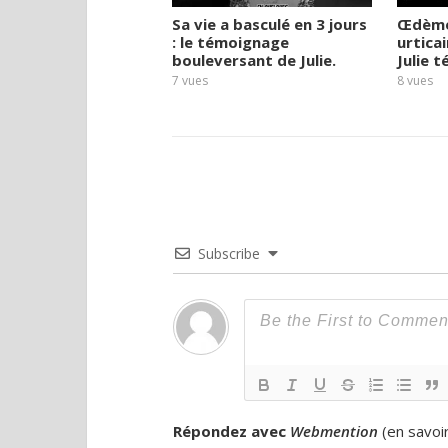
Sa vie a basculé en 3 jours
Œdèmes
: le témoignage
urticai
bouleversant de Julie.
Julie 
7
vues
8
vues
Subscribe
Répondez avec
Webmention
(
en savoi