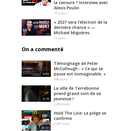
n
la censure ? Interview avec
Alexis Poulin
c
13
vues
e
s
« 2027 sera l’élection de la
o
dernière chance » —
Michael Miguères
i
11
vues
r
.
On a commenté
f
r
Témoignage de Peter
/
McCullough : « Ce qui se
s
passe est inimaginable. »
4:53
o
968
vues
u
La ville de Terrebonne
t
prend grand soin de sa
i
jeunesse !
3:19
e
2,294
vues
n
S
Hold The Line: Le piège se
confirme
o
2,491
vues
u
38:10
r