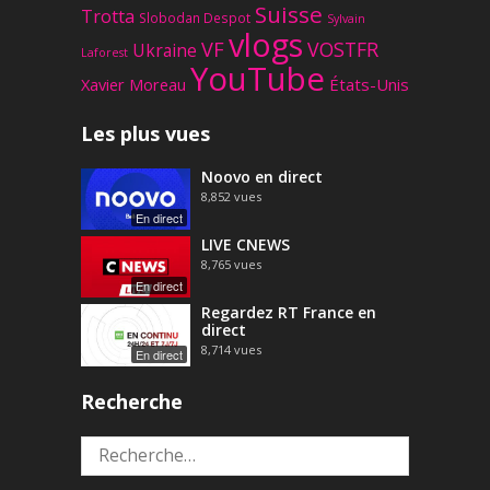
Suisse
Trotta
Slobodan Despot
Sylvain
vlogs
VF
VOSTFR
Ukraine
Laforest
YouTube
Xavier Moreau
États-Unis
Les plus vues
Noovo en direct
8,852
vues
En direct
LIVE CNEWS
8,765
vues
En direct
Regardez RT France en
direct
8,714
vues
En direct
Recherche
Rechercher :