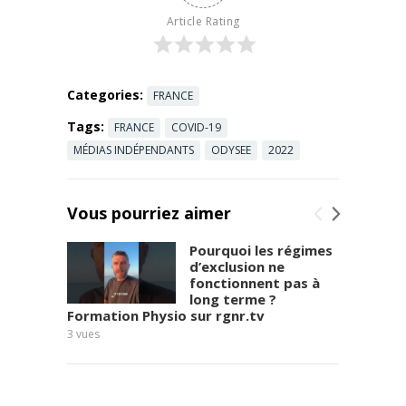
g
silex/
Ma
Article Rating
e
chaîne
à
Odysee :
l
https://odyse
a
e.com/@Des
Categories:
FRANCE
m
_paluches_et
a
_des_bouqui
Tags:
FRANCE
COVID-19
n
ns:9
...
Read
MÉDIAS INDÉPENDANTS
ODYSEE
2022
i
more
f
e
Vous pourriez aimer
s
t
Pourquoi les régimes
a
d’exclusion ne
t
fonctionnent pas à
i
long terme ?
o
Formation Physio sur rgnr.tv
Frédér
n
3
vues
7
vues
o
r
g
a