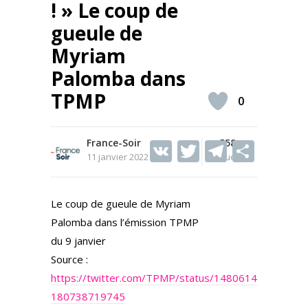
! » Le coup de
gueule de
Myriam
Palomba dans
TPMP
0
France-Soir
V
T
558
T
S
11 janvier 2022
Vues
K
w
el
h
itt
e
ar
Le coup de gueule de Myriam
er
gr
e
Palomba dans l’émission TPMP
a
du 9 janvier
m
Source :
https://twitter.com/TPMP/status/1480614
180738719745