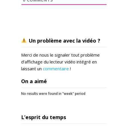
p
o
t
,
s
a
Un problème avec la vidéo ?
m
e
d
Merci de nous le signaler tout problème
i
d’affichage du lecteur vidéo intégré en
8
laissant un
commentaire
!
j
a
On a aimé
n
v
No results were found in "week" period
i
e
r
à
L’esprit du temps
P
a