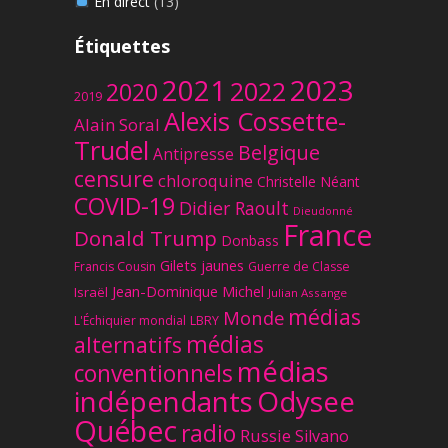
En direct
(13)
Étiquettes
2023
2021
2022
2020
2019
Alexis Cossette-
Alain Soral
Trudel
Belgique
Antipresse
censure
chloroquine
Christelle Néant
COVID-19
Didier Raoult
Dieudonné
France
Donald Trump
Donbass
Gilets jaunes
Francis Cousin
Guerre de Classe
Jean-Dominique Michel
Israël
Julian Assange
médias
Monde
L'Échiquier mondial
LBRY
médias
alternatifs
médias
conventionnels
Odysee
indépendants
Québec
radio
Russie
Silvano