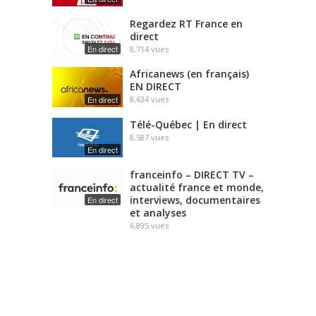
r
Regardez RT France en
e
direct
En direct
8,714
vues
Africanews (en français)
EN DIRECT
En direct
8,634
vues
Télé-Québec | En direct
8,587
vues
En direct
franceinfo – DIRECT TV –
actualité france et monde,
interviews, documentaires
En direct
et analyses
6,895
vues