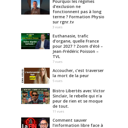
Pourquoi les régimes
o
d’exclusion ne
u
fonctionnent pas à long
t
terme ? Formation Physio
sur rgnr.tv
e
3
vues
n
i
Euthanasie, trafic
r
d’organe, quelle France
pour 2027 ? Zoom d’été –
F
Jean-Frédéric Poisson –
r
TVL
a
7
vues
n
c
Accoucher, c’est traverser
la mort de la peur
e
5
vues
S
o
Bistro Libertés avec Victor
i
Sinclair, le rebelle qui n’a
r
peur de rien et se moque
de tout.
:
11
vues
f
r
Comment sauver
a
l’information libre face à