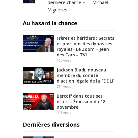
dernière chance » — Michael
v
Miguères
i
d
Au hasard la chance
e
o
Frères et héritiers : Secrets
s
et passions des dynasties
.
royales - Le Zoom – Jean
f
des Cars – TVL
r
105
vues
a
Jackson Bladi, nouveau
n
membre du comité
c
d’action légale de la FDDLP
32:11
e
724
vues
s
Bercoff dans tous ses
o
états – Émission du 18
i
novembre
r
203
vues
.
f
Dernières diversions
r
S