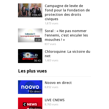
c
Campagne de levée de
fond pour la Fondation de
e
protection des droits
3:04:42
P
civiques
e
1,873
vues
r
Soral : « Ne pas nommer
m
l’ennemi, c’est enculer les
a
mouches ! »
2:26
l
837
vues
i
n
Chloroquine: La victoire du
net
k
56:43
1,603
vues
:
.
Les plus vues
.
.
R
Noovo en direct
e
8,852
vues
En direct
a
d
LIVE CNEWS
m
8,765
vues
o
En direct