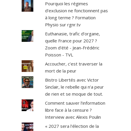
r
Pourquoi les régimes
i
d'exclusion ne fonctionnent pas
s
à long terme ? Formation
.
Physio sur rgnr.tv
T
o
Euthanasie, trafic d’organe,
u
quelle France pour 2027 ?
t
Zoom d'été - Jean-Frédéric
e
Poisson - TVL
s
Accoucher, c’est traverser la
n
o
mort de la peur
s
Bistro Libertés avec Victor
v
Sinclair, le rebelle qui n’a peur
i
de rien et se moque de tout.
d
é
Comment sauver l’information
o
libre face à la censure ?
s
Interview avec Alexis Poulin
s
u
« 2027 sera l'élection de la
r