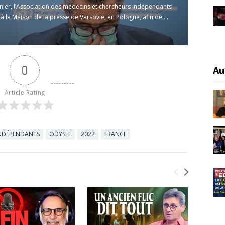
rnier, l’Association des médecins et chercheurs indépendants
 à la Maison de la presse de Varsovie, en Pologne, afin de ...
0
Au
Article Rating
INDÉPENDANTS
ODYSEE
2022
FRANCE