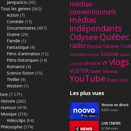
Jampack.tv
(30)
médias
Tous les genres
(562)
conventionnels
Action
(7)
médias
Comédie
(13)
indépendants
Documentaires
(497)
Québec
Odysee
Drame
(29)
Famille
(1)
radio
Russie
Silvano Trot
Fantastique
(4)
Suisse
Films d'animation
(12)
Slobodan Despot
Sylvain
vlogs
Films historiques
(14)
VF
Ukraine
Laforest
Romance
(4)
VOSTFR
Xavier Moreau
Science-fiction
(15)
YouTube
Thriller
(9)
États-Unis
Western
(1)
Les plus vues
lture
(7 271)
Histoire
(260)
Noovo en direct
Humour
(419)
8,851
vues
Musique
(316)
En direct
Vidéoclips
(64)
LIVE CNEWS
Philosophie
(574)
8,764
vues