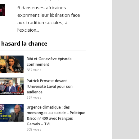
6 danseuses africaines
expriment leur libération face
aux tradition sociales, à
l’excision...
 hasard la chance
Bibi et Geneviève épisode
confinement
0:43
587
vues
Patrick Provost devant
l’Université Laval pour son
audience
357
vues
Urgence climatique : des
mensonges au suicide – Politique
& Eco n°409 avec François
Gervais – TVL
308
vues