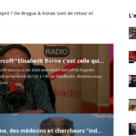
a
m
sprit ? De Brague & Korias sont de retour et
L’
André Bercoff:"Elisabeth Borne c'est celle qui a suspendu les soignants sans autre forme de procès"
off dans tous ses états avec André Bercoff et Augustin
ndi au vendredi de 12h à 14h sur #SudRadio. Abonnez-vous
more
En Pologne, des médecins et chercheurs "indépendants" alertent sur le projet de collaboration internationale de l’OMS