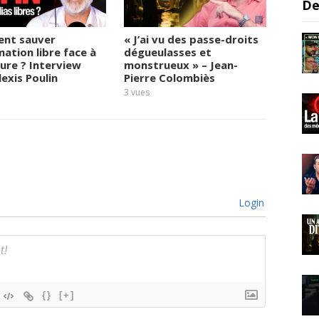
De
nt sauver
« J’ai vu des passe-droits
Il pro
mation libre face à
dégueulasses et
défie l
sure ? Interview
monstrueux » – Jean-
physiq
lexis Poulin
Pierre Colombiès
9
vues
3
vues
Login
{}
[+]