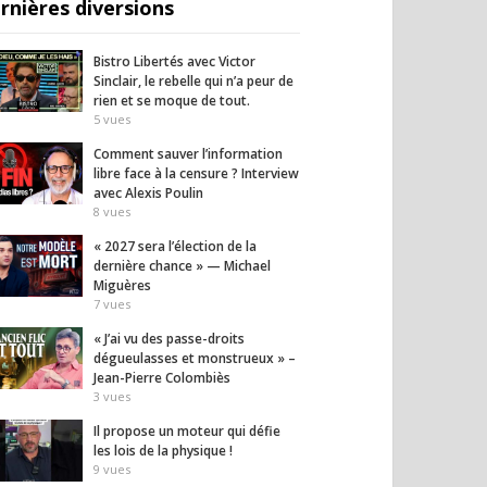
rnières diversions
pose un moteur qui
Habitat alternatif : évitez
À 52 a
Bistro Libertés avec Victor
es lois de la
ces erreurs fatales avant
corps 
Sinclair, le rebelle qui n’a peur de
ue !
de vous lancer !
témoi
rien et se moque de tout.
5
vues
7
vues
9
vues
Comment sauver l’information
libre face à la censure ? Interview
avec Alexis Poulin
8
vues
« 2027 sera l’élection de la
dernière chance » — Michael
Miguères
7
vues
« J’ai vu des passe-droits
dégueulasses et monstrueux » –
Jean-Pierre Colombiès
3
vues
Il propose un moteur qui défie
les lois de la physique !
9
vues