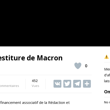
vestiture de Macron
0
Mer
d’a
452
V
T
T
S
lai
ommentaires
Vues
K
w
el
h
On
itt
e
ar
financement associatif de la Rédaction et
No r
er
gr
e