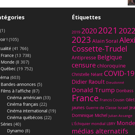
atégories
Étiquettes
2021
202
2020
(1)
2019
2023
Alex
oir !
(105)
Alain Soral
Cossette-Trudel
ualité
(41 766)
France
(13 738)
Belgique
Antipresse
Monde
(8 307)
censure
chloroquine
Le
Québec
(19 752)
COVID-19
Christelle Néant
néma
(603)
Didier Raoult
Dieudonné
Bandes-annonces
(5)
Donald Trump
Donbass
Films à l'affiche
(87)
France
Cinéma américain
(33)
Gilet
Francis Cousin
Cinéma français
(22)
jaunes
Je
Israël
Guerre de Classe
Cinéma international
(19)
Dominique Michel
Julian Assange
Cinéma québécois
(22)
Monde
Séries
(40)
L'Échiquier mondial
LBRY
médias alternatifs
Dynamo
(8)