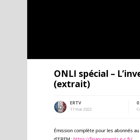
ONLI spécial – L’in
(extrait)
ERTV
0
17 mai 2022
C
Émission complète pour les abonnés au 
d’ERFM :
https://financements.e-r.fr/