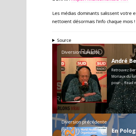
Les médias dominants salissent votre e
nettoient désormais l’info chaque mois !
Source
Diversion suivante
Retrouvez Berc
Moriaux du lu
pour ...
Read 
Diversion précédente