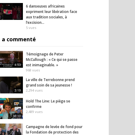
6 danseuses africaines
expriment leur libération face
aux tradition sociales, à
l’excision…
5
vues
 a commenté
Témoignage de Peter
McCullough : « Ce qui se passe
4:53
est inimaginable. »
968
vues
La ville de Terrebonne prend
grand soin de sa jeunesse !
3:19
2,294
vues
Hold The Line: Le piège se
confirme
2,489
vues
38:10
Campagne de levée de fond pour
la Fondation de protection des