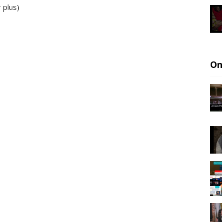
r plus
)
On