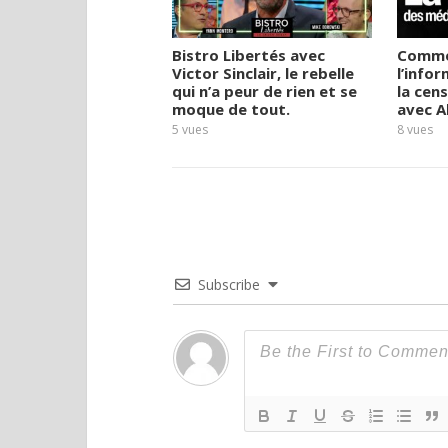
Bistro Libertés avec
Comme
Victor Sinclair, le rebelle
l’infor
qui n’a peur de rien et se
la cen
moque de tout.
avec A
5
vues
8
vues
Subscribe