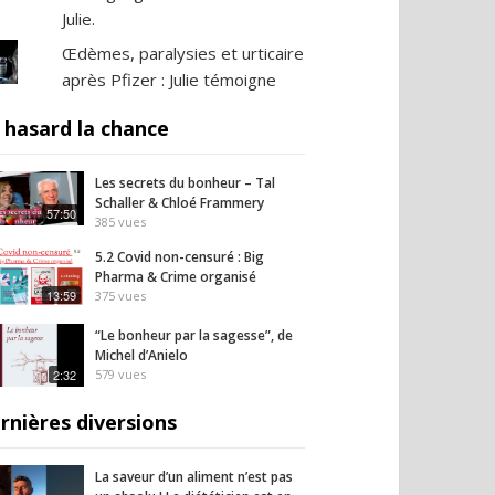
Julie.
Œdèmes, paralysies et urticaire
après Pfizer : Julie témoigne
 hasard la chance
Les secrets du bonheur – Tal
Schaller & Chloé Frammery
57:50
385
vues
5.2 Covid non-censuré : Big
Pharma & Crime organisé
13:59
375
vues
“Le bonheur par la sagesse”, de
Michel d’Anielo
2:32
579
vues
rnières diversions
La saveur d’un aliment n’est pas