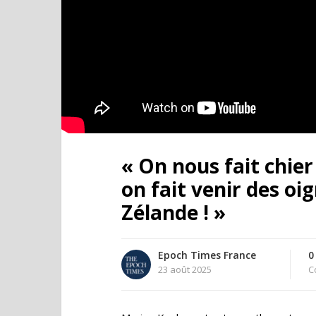
« On nous fait chier
on fait venir des oi
Zélande ! »
Epoch Times France
0
23 août 2025
C