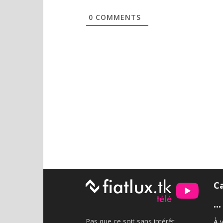
0
COMMENTS
C
•••
Pas que ce soit sans intérêt
À v