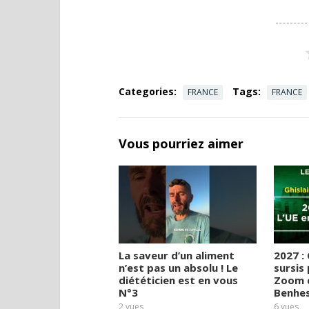
Categories:
Tags:
FRANCE
FRANCE
Vous pourriez aimer
La saveur d’un aliment
2027 :
n’est pas un absolu ! Le
sursis
diététicien est en vous
Zoom d
N°3
Benhe
2
vues
6
vues