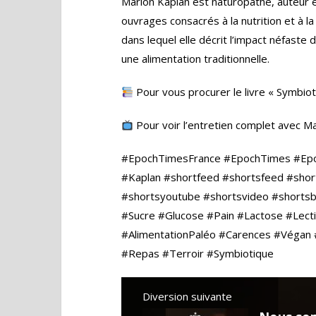
Marion Kaplan est naturopathe, auteur et
ouvrages consacrés à la nutrition et à l
dans lequel elle décrit l’impact néfaste 
une alimentation traditionnelle.
Pour vous procurer le livre « Symbio
Pour voir l’entretien complet avec M
#EpochTimesFrance #EpochTimes #Epo
#Kaplan #shortfeed #shortsfeed #short
#shortsyoutube #shortsvideo #shortsbe
#Sucre #Glucose #Pain #Lactose #Lect
#AlimentationPaléo #Carences #Végan 
#Repas #Terroir #Symbiotique
Diversion suivante