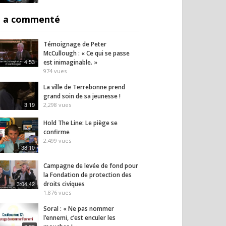
 a commenté
Témoignage de Peter
McCullough : « Ce qui se passe
4:53
est inimaginable. »
974
vues
La ville de Terrebonne prend
grand soin de sa jeunesse !
3:19
2,298
vues
Hold The Line: Le piège se
confirme
2,499
vues
38:10
Campagne de levée de fond pour
la Fondation de protection des
3:04:42
droits civiques
1,876
vues
Soral : « Ne pas nommer
l’ennemi, c’est enculer les