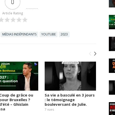
0
Article Rating
MÉDIAS INDÉPENDANTS
YOUTUBE
2023
 Coup de grâce ou
Sa vie a basculé en 3 jours
Œdèmes
 pour Bruxelles ?
: le témoignage
urticai
’été – Ghislain
bouleversant de Julie.
Julie 
ssa
7
vues
9
vues