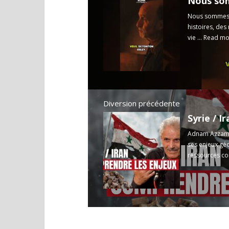
Nous som
Nous sommes u
histoires, des
vie ...
Read mo
Diversion précédente
Adnam Azzam, 
ses enjeux géo
ressources con