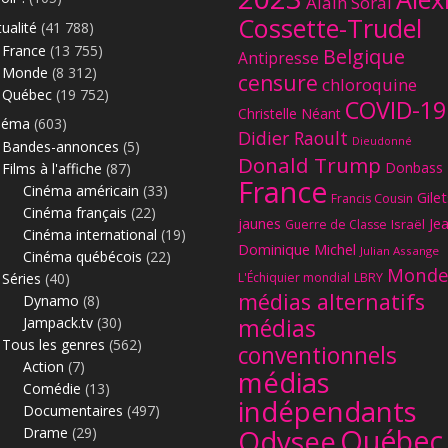
Alain Soral
Cossette-Trudel
ualité
(41 788)
France
(13 755)
Belgique
Antipresse
Monde
(8 312)
censure
chloroquine
Québec
(19 752)
COVID-19
Christelle Néant
néma
(603)
Didier Raoult
Dieudonné
Bandes-annonces
(5)
Donald Trump
Donbass
Films à l'affiche
(87)
France
Cinéma américain
(33)
Gilet
Francis Cousin
Cinéma français
(22)
jaunes
Je
Israël
Guerre de Classe
Cinéma international
(19)
Dominique Michel
Julian Assange
Cinéma québécois
(22)
Monde
Séries
(40)
L'Échiquier mondial
LBRY
médias alternatifs
Dynamo
(8)
Jampack.tv
(30)
médias
Tous les genres
(562)
conventionnels
Action
(7)
médias
Comédie
(13)
indépendants
Documentaires
(497)
Québec
Odysee
Drame
(29)