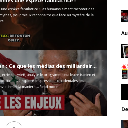
mes une espèce fabulatrice !
ne espèce fabulatrice ! Les humains aiment raconter des
 mythes, pour mieux reconnaitre que face au mystère de la
re
Au
Syrie / Iran : Ce que les médias des milliardaires ne vous disent pas... - avec Adnam Azzam
écrivain syrien, analyse le programme nucléaire iranien et
politiques. Il explore les pressions occidentales, les
voitées et la manière ...
Read more
De