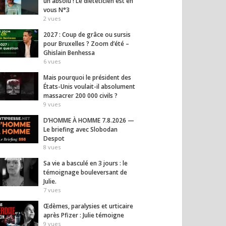
un absolu ! Le diététicien est en
vous N°3
2
vues
2027 : Coup de grâce ou sursis
pour Bruxelles ? Zoom d’été –
Ghislain Benhessa
6
vues
Mais pourquoi le président des
États-Unis voulait-il absolument
massacrer 200 000 civils ?
9
vues
D’HOMME À HOMME 7.8.2026 —
Le briefing avec Slobodan
Despot
8
vues
Sa vie a basculé en 3 jours : le
témoignage bouleversant de
Julie.
, paralysies et
Covid : Alexis Poulin
Press
7
vues
re après Pfizer :
dénonce l’hypocrisie
labor
témoigne
autour des soignants non
pharm
Œdèmes, paralysies et urticaire
vaccinés
passe 
après Pfizer : Julie témoigne
9
vues
10
vues
8
vues