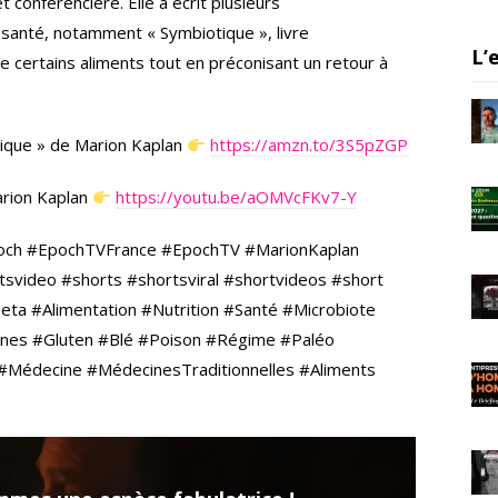
 conférencière. Elle a écrit plusieurs
er
gr
e
a santé, notamment « Symbiotique », livre
a
L’
de certains aliments tout en préconisant un retour à
m
tique » de Marion Kaplan
https://amzn.to/3S5pZGP
arion Kaplan
https://youtu.be/aOMVcFKv7-Y
ch #EpochTVFrance #EpochTV #MarionKaplan
svideo #shorts #shortsviral #shortvideos #short
ta #Alimentation #Nutrition #Santé #Microbiote
ines #Gluten #Blé #Poison #Régime #Paléo
#Médecine #MédecinesTraditionnelles #Aliments