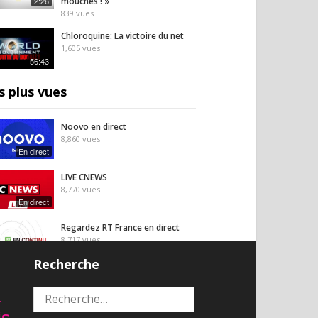
2:26
mouches ! »
839
vues
Chloroquine: La victoire du net
1,605
vues
56:43
s plus vues
Noovo en direct
8,860
vues
En direct
LIVE CNEWS
8,770
vues
En direct
Regardez RT France en direct
8,717
vues
En direct
Recherche
Africanews (en français) EN
2
DIRECT
Rechercher :
En direct
8,636
vues
is