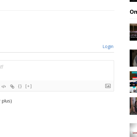
On
Login
{}
[+]
r plus
)