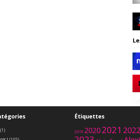
Le
atégories
Étiquettes
2021
202
2020
(1)
2019
2023
Alex
oir !
(105)