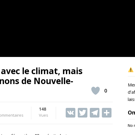
 avec le climat, mais
gnons de Nouvelle-
Mer
0
d’a
lai
148
V
T
T
S
On
ommentaires
Vues
K
w
el
h
No r
itt
e
ar