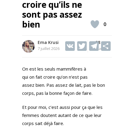
croire qu’ils ne
sont pas assez
bien
0
Ema Krusi
V
T
38
T
S
7 juillet 2026
Vues
K
w
el
h
itt
e
ar
On est les seuls mammifères à
er
gr
e
qui on fait croire qu’on n’est pas
a
assez bien. Pas assez de lait, pas le bon
m
corps, pas la bonne façon de faire.
Et pour moi, c’est aussi pour ça que les
femmes doutent autant de ce que leur
corps sait déjà faire.