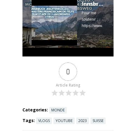
#tirol
Innsbruck Jesuitenkolleg - Monastère franciscain de Telfs 32km Etape 23 #Jakobsweg #Tirol
Pour me
soutenir :
https://www.
onparticipe.f
r/c/Santiago
#jakobsweg
#autriche
#chemindec
ompostelle
0
#tirol
Article Rating
Categories:
MONDE
Tags:
VLOGS
YOUTUBE
2023
SUISSE