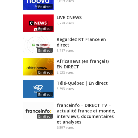
8,859
vues
En direct
LIVE CNEWS
8,770
vues
En direct
Regardez RT France en
direct
En direct
8,717
vues
Africanews (en français)
EN DIRECT
En direct
8,635
vues
Télé-Québec | En direct
8,593
vues
En direct
franceinfo – DIRECT TV –
actualité france et monde,
interviews, documentaires
En direct
et analyses
6,897
vues