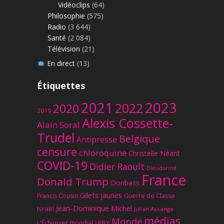
Vidéoclips
(64)
Philosophie
(575)
Radio
(3 644)
Santé
(2 084)
Télévision
(21)
En direct
(13)
Étiquettes
2023
2021
2022
2020
2019
Alexis Cossette-
Alain Soral
Trudel
Belgique
Antipresse
censure
chloroquine
Christelle Néant
COVID-19
Didier Raoult
Dieudonné
France
Donald Trump
Donbass
Gilets jaunes
Francis Cousin
Guerre de Classe
Jean-Dominique Michel
Israël
Julian Assange
médias
Monde
L'Échiquier mondial
LBRY