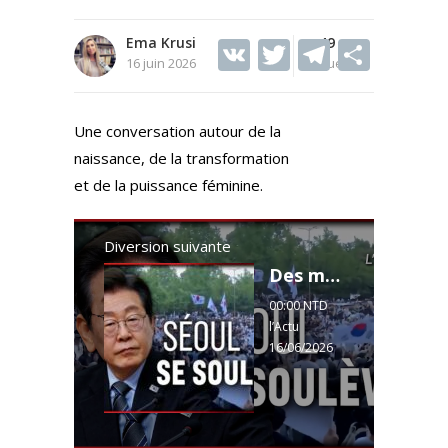
Ema Krusi
V
T
49
T
S
16 juin 2026
Vues
K
w
el
h
itt
e
ar
Une conversation autour de la
er
gr
e
naissance, de la transformation
a
et de la puissance féminine.
m
Diversion suivante
Des milliers d'électeurs empêchés de voter. Pékin impliqué ?
00:00 NTD
l’Actu
16/06/2026
00:15 Corée
du Sud : le
scandale
électoral