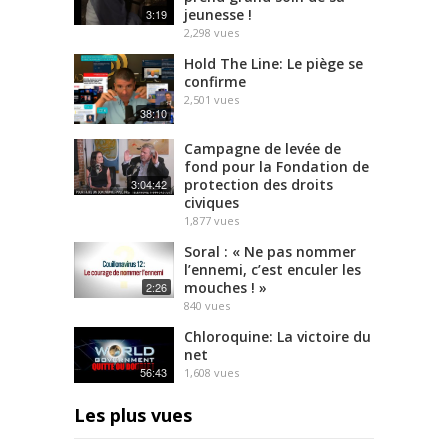
jeunesse !
3:19
2,298
vues
Hold The Line: Le piège se
confirme
2,501
vues
38:10
Campagne de levée de
fond pour la Fondation de
protection des droits
3:04:42
civiques
1,877
vues
Soral : « Ne pas nommer
l’ennemi, c’est enculer les
mouches ! »
2:26
840
vues
Chloroquine: La victoire du
net
56:43
1,608
vues
Les plus vues