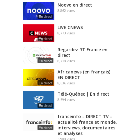
Noovo en direct
8,862
vues
En direct
LIVE CNEWS
8,773
vues
En direct
Regardez RT France en
direct
En direct
8,718
vues
Africanews (en français)
EN DIRECT
En direct
8,636
vues
Télé-Québec | En direct
8,594
vues
En direct
franceinfo – DIRECT TV –
actualité france et monde,
interviews, documentaires
En direct
et analyses
6,900
vues