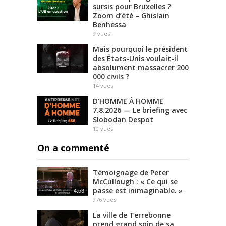
sursis pour Bruxelles ?
Zoom d’été – Ghislain
Benhessa
9
vues
Mais pourquoi le président
des États-Unis voulait-il
absolument massacrer 200
000 civils ?
14
vues
D’HOMME À HOMME
7.8.2026 — Le briefing avec
Slobodan Despot
10
vues
On a commenté
Témoignage de Peter
McCullough : « Ce qui se
passe est inimaginable. »
4:53
976
vues
La ville de Terrebonne
prend grand soin de sa