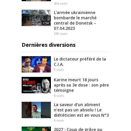
506
vues
L’armée ukrainienne
bombarde le marché
central de Donetsk –
1:54
07.04.2023
330
vues
Dernières diversions
Le dictateur préféré de la
C.I.A.
9
vues
Karine meurt 18 jours
après sa 3e dose : son père
témoigne
6
vues
La saveur d’un aliment
n’est pas un absolu ! Le
diététicien est en vous N°3
8
vues
2027 : Coup de grâce ou