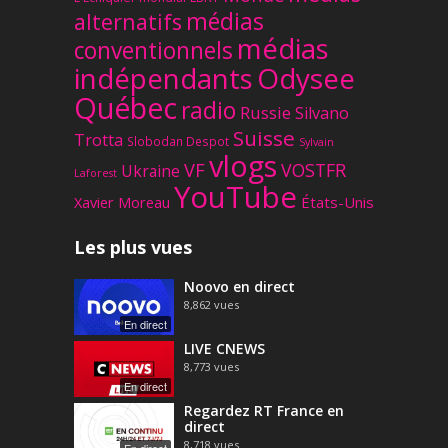
médias
alternatifs
médias
conventionnels
Odysee
indépendants
Québec
radio
Russie
Silvano
Suisse
Trotta
Slobodan Despot
Sylvain
vlogs
VF
VOSTFR
Ukraine
Laforest
YouTube
Xavier Moreau
États-Unis
Les plus vues
Noovo en direct
8,862
vues
En direct
LIVE CNEWS
8,773
vues
En direct
Regardez RT France en
direct
8,718
vues