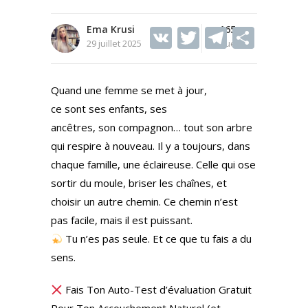
Ema Krusi
V
T
165
T
S
29 juillet 2025
Vues
K
w
el
h
itt
e
ar
Quand une femme se met à jour,
er
gr
e
ce sont ses enfants, ses
a
ancêtres, son compagnon… tout son arbre
m
qui respire à nouveau. Il y a toujours, dans
chaque famille, une éclaireuse. Celle qui ose
sortir du moule, briser les chaînes, et
choisir un autre chemin. Ce chemin n’est
pas facile, mais il est puissant.
Tu n’es pas seule. Et ce que tu fais a du
sens.
Fais Ton Auto-Test d’évaluation Gratuit