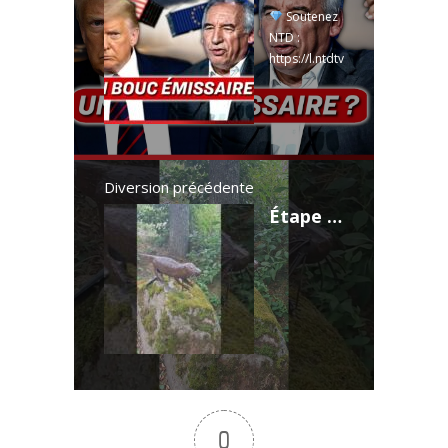
Soutenez
NTD :
https://l.ntdtv
.fr/gDuaRT
00:00 NTD
l’Actu
29/07/2025
00:29 Un
accord pour
Diversion précédente
éviter la
Étape 6 : Saint-Mary Le Clos - Ferrières Saint-Mary #viaarverna
guerre
commerciale
01:31 Une
Opposition
Transpartisa
ne en France
02:47 ...
Read
more
0