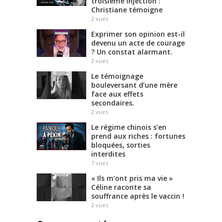
troisième injection :
Christiane témoigne
2
vues
Exprimer son opinion est-il
devenu un acte de courage
? Un constat alarmant.
2
vues
Le témoignage
bouleversant d’une mère
face aux effets
secondaires.
2
vues
Le régime chinois s’en
prend aux riches : fortunes
bloquées, sorties
interdites
7
vues
« Ils m’ont pris ma vie »
Céline raconte sa
souffrance après le vaccin !
2
vues