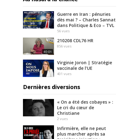
Guerre en Iran : pénuries
dès mai ? – Charles Sannat
dans Politique & Eco – TVL
56
vues
210208 CDL76 HR
856
vues
40:01
Virginie Joron | Stratégie
vaccinale de l’UE
401
vues
Dernières diversions
« On a été des cobayes » :
Le cri du cœur de
Christiane
2
vues
Infirmière, elle ne peut
plus marcher après sa