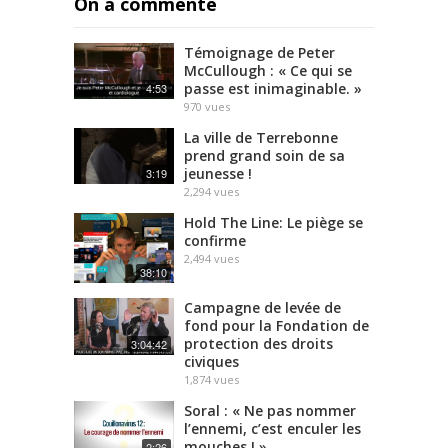
On a commenté
Témoignage de Peter
McCullough : « Ce qui se
passe est inimaginable. »
4:53
970
vues
La ville de Terrebonne
prend grand soin de sa
jeunesse !
3:19
2,294
vues
Hold The Line: Le piège se
confirme
2,494
vues
38:10
Campagne de levée de
fond pour la Fondation de
protection des droits
3:04:42
civiques
1,874
vues
Soral : « Ne pas nommer
l’ennemi, c’est enculer les
mouches ! »
2:26