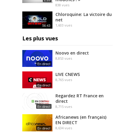
838
vues
Chloroquine: La victoire du
net
56:43
1,603
vues
Les plus vues
Noovo en direct
8,853
vues
En direct
LIVE CNEWS
8,765
vues
En direct
Regardez RT France en
direct
En direct
8,715
vues
Africanews (en français)
EN DIRECT
En direct
8,634
vues