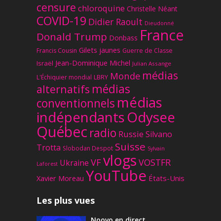
censure
chloroquine
Christelle Néant
COVID-19
Didier Raoult
Dieudonné
France
Donald Trump
Donbass
Gilets jaunes
Francis Cousin
Guerre de Classe
Jean-Dominique Michel
Israël
Julian Assange
médias
Monde
L'Échiquier mondial
LBRY
médias
alternatifs
médias
conventionnels
Odysee
indépendants
Québec
radio
Russie
Silvano
Suisse
Trotta
Slobodan Despot
Sylvain
vlogs
VF
VOSTFR
Ukraine
Laforest
YouTube
Xavier Moreau
États-Unis
Les plus vues
Noovo en direct