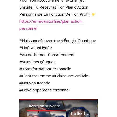
Pour Ton Accouchement Naturel (et
Ensuite Tu Recevras Ton Plan d’Action
Personnalisé En Fonction De Ton Profil)
https://emakrusi.online/plan-action-
personnel
#NaissanceSouveraine #ÉnergieQuantique
#LibérationLignée
#AccouchementConsciemment
#SoinsÉnergétiques
#TransformationPersonnelle
#BienÊtreFemme #ÉclaireuseFamiliale
#NouveauMonde
#DeveloppementPersonnel
Diversion suivante
Tollé français sur l'accord UE-USA. Mais notre plus grand problème vient-il de l'intérieur ?