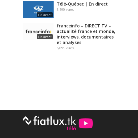
Télé-Québec | En direct
8,590
vues
En direct
franceinfo – DIRECT TV –
actualité france et monde,
interviews, documentaires
En direct
et analyses
6,895
vues